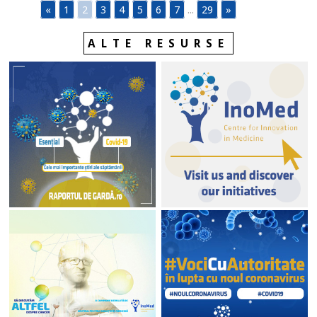
«
1
2
3
4
5
6
7
...
29
»
ALTE RESURSE