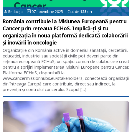
Redacția
07 noiembrie 2025 Citit de
128
ori
România contribuie la Misiunea Europeană pentru
Cancer prin rețeaua ECHoS. Implică-ți și tu
organizația în noua platformă dedicată colaborării
și inovării în oncologie
Organizațiile din România active în domeniul sănătății, cercetării,
educației, industriei sau societății civile pot deveni parte din
rețeaua europeană ECHoS, un spațiu comun de colaborare creat
pentru a sprijini implementarea Misiunii Europene pentru Cancer.
Platforma ECHoS, disponibilă la
www.cancermissionhubs.eu/stakeholders, conectează organizații
din întreaga Europă care contribuie, direct sau indirect, la
prevenția și controlul cancerului. Scopul […]