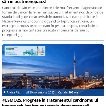
sân în postmenopauză
Cancerul de sân este una dintre cele mai frecvent diagnosticate
forme de cancer la femei, iar succesul tratamentelor depinde de
stadiul bolii și de caracteristicile tumorii. Noi date publicate în
Nature Reviews Endocrinology indică faptul că estrona, un
estrogen produs predominant în țesutul adipos, contribuie la
progresia și mortalitatea crescută în cancerul de sân cu
receptori […]
Andra Păun
20 noiembrie 2025 Citit de
302
ori
#ESMO25. Progrese în tratamentul carcinomului
hepatocelular: imunoterapia demonstrează