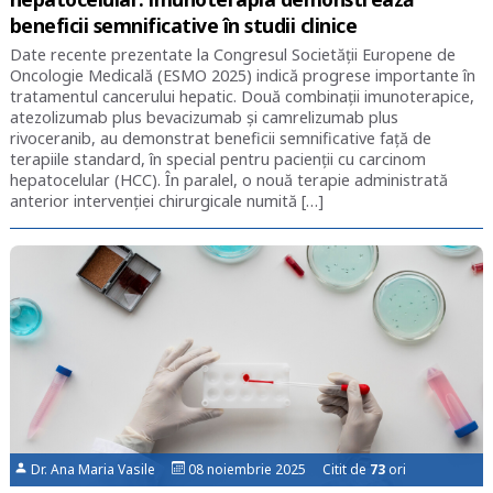
beneficii semnificative în studii clinice
Date recente prezentate la Congresul Societății Europene de
Oncologie Medicală (ESMO 2025) indică progrese importante în
tratamentul cancerului hepatic. Două combinații imunoterapice,
atezolizumab plus bevacizumab și camrelizumab plus
rivoceranib, au demonstrat beneficii semnificative față de
terapiile standard, în special pentru pacienții cu carcinom
hepatocelular (HCC). În paralel, o nouă terapie administrată
anterior intervenției chirurgicale numită […]
Dr. Ana Maria Vasile
08 noiembrie 2025 Citit de
73
ori