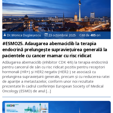
Dr. Monica Dugăeșescu
23 octombrie 2025 Citit de
405
ori
#ESMO25. Adaugarea abemaciclib la terapia
endocrină prelungește supraviețuirea generală la
pacientele cu cancer mamar cu risc ridicat
Adăugarea abemaciclib (inhibitor CDK 4/6) la terapia endocrină
pentru cancerul de sân cu risc ridicat pozitiv pentru receptori
hormonali (HR+) și HER2 negativ (HER2-) se asociază cu
prelungirea supraviețuirii generale, precum și cu reducerea ratei
de apariție a metastazelor, conform unor noi rezultate
prezentate în cadrul conferinței European Society of Medical
Oncology (ESMO) de anul […]