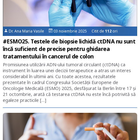
Dr. Ana Maria Vasile
03 noiembrie 2025 Citit de
112
ori
#ESMO25. Testele de biopsie lichidă ctDNA nu sunt
încă suficient de precise pentru ghidarea
tratamentului în cancerul de colon
Promisiunea utilizării ADN-ului tumoral circulant (ctDNA) ca
instrument în luarea unei decizii terapeutice a atras un interes
considerabil în ultimii ani. Cu toate acestea, rezultatele
prezentate în cadrul Congresului Societății Europene de
Oncologie Medicală (ESMO) 2025, desfășurat la Berlin între 17 și
21 octombrie, arată că testarea ctDNA nu este încă potrivită să
egaleze practicile […]