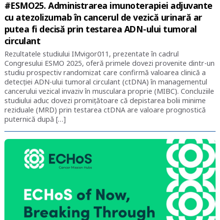
#ESMO25. Administrarea imunoterapiei adjuvante
cu atezolizumab în cancerul de vezică urinară ar
putea fi decisă prin testarea ADN-ului tumoral
circulant
Rezultatele studiului IMvigor011, prezentate în cadrul
Congresului ESMO 2025, oferă primele dovezi provenite dintr-un
studiu prospectiv randomizat care confirmă valoarea clinică a
detecției ADN-ului tumoral circulant (ctDNA) în managementul
cancerului vezical invaziv în musculara proprie (MIBC). Concluziile
studiului aduc dovezi promițătoare că depistarea bolii minime
reziduale (MRD) prin testarea ctDNA are valoare prognostică
puternică după […]