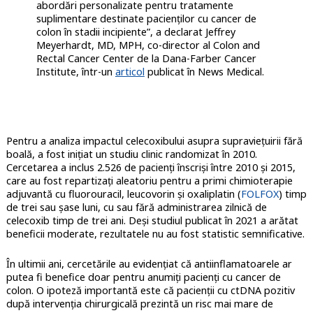
abordări personalizate pentru tratamente
suplimentare destinate pacienților cu cancer de
colon în stadii incipiente”, a declarat Jeffrey
Meyerhardt, MD, MPH, co-director al Colon and
Rectal Cancer Center de la Dana-Farber Cancer
Institute, într-un
articol
publicat în News Medical.
Pentru a analiza impactul celecoxibului asupra supraviețuirii fără
boală, a fost inițiat un studiu clinic randomizat în 2010.
Cercetarea a inclus 2.526 de pacienți înscriși între 2010 și 2015,
care au fost repartizați aleatoriu pentru a primi chimioterapie
adjuvantă cu fluorouracil, leucovorin și oxaliplatin (
FOLFOX
) timp
de trei sau șase luni, cu sau fără administrarea zilnică de
celecoxib timp de trei ani. Deși studiul publicat în 2021 a arătat
beneficii moderate, rezultatele nu au fost statistic semnificative.
În ultimii ani, cercetările au evidențiat că antiinflamatoarele ar
putea fi benefice doar pentru anumiți pacienți cu cancer de
colon. O ipoteză importantă este că pacienții cu ctDNA pozitiv
după intervenția chirurgicală prezintă un risc mai mare de