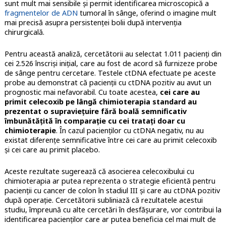
sunt mult mai sensibile și permit identificarea microscopică a
fragmentelor de ADN
tumoral în sânge, oferind o imagine mult
mai precisă asupra persistenței bolii după intervenția
chirurgicală.
Pentru această analiză, cercetătorii au selectat 1.011 pacienți din
cei 2.526 înscriși inițial, care au fost de acord să furnizeze probe
de sânge pentru cercetare. Testele ctDNA efectuate pe aceste
probe au demonstrat că pacienții cu ctDNA pozitiv au avut un
prognostic mai nefavorabil. Cu toate acestea,
cei care au
primit celecoxib pe lângă chimioterapia standard au
prezentat o supraviețuire fără boală semnificativ
îmbunătățită în comparație cu cei tratați doar cu
chimioterapie
. În cazul pacienților cu ctDNA negativ, nu au
existat diferențe semnificative între cei care au primit celecoxib
și cei care au primit placebo.
Aceste rezultate sugerează că asocierea celecoxibului cu
chimioterapia ar putea reprezenta o strategie eficientă pentru
pacienții cu cancer de colon în stadiul III și care au ctDNA pozitiv
după operație. Cercetătorii subliniază că rezultatele acestui
studiu, împreună cu alte cercetări în desfășurare, vor contribui la
identificarea pacienților care ar putea beneficia cel mai mult de