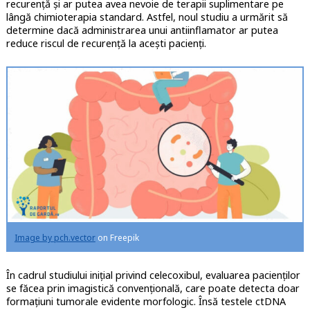
recurență și ar putea avea nevoie de terapii suplimentare pe
lângă chimioterapia standard. Astfel, noul studiu a urmărit să
determine dacă administrarea unui antiinflamator ar putea
reduce riscul de recurență la acești pacienți.
Image by pch.vector
on Freepik
În cadrul studiului inițial privind celecoxibul, evaluarea pacienților
se făcea prin imagistică convențională, care poate detecta doar
formațiuni tumorale evidente morfologic. Însă testele ctDNA