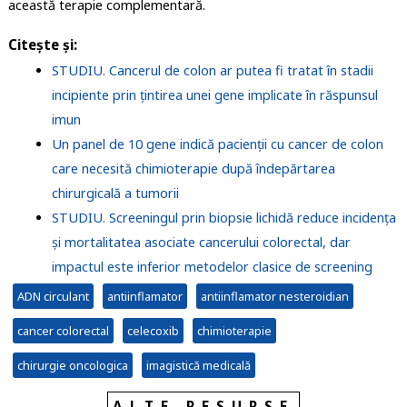
această terapie complementară.
Citește și:
STUDIU. Cancerul de colon ar putea fi tratat în stadii
incipiente prin țintirea unei gene implicate în răspunsul
imun
Un panel de 10 gene indică pacienţii cu cancer de colon
care necesită chimioterapie după îndepărtarea
chirurgicală a tumorii
STUDIU. Screeningul prin biopsie lichidă reduce incidența
și mortalitatea asociate cancerului colorectal, dar
impactul este inferior metodelor clasice de screening
ADN circulant
antiinflamator
antiinflamator nesteroidian
cancer colorectal
celecoxib
chimioterapie
chirurgie oncologica
imagistică medicală
ALTE RESURSE