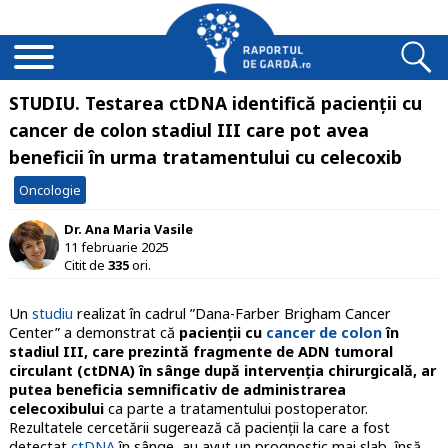
STUDIU. Testarea ctDNA identifică pacienții cu
cancer de colon stadiul III care pot avea
beneficii în urma tratamentului cu celecoxib
Oncologie
Dr. Ana Maria Vasile
11 februarie 2025
Citit de
335
ori.
Un
studiu
realizat în cadrul ”Dana-Farber Brigham Cancer
Center” a demonstrat că
pacienții cu
cancer de colon
în
stadiul III, care prezintă fragmente de ADN tumoral
circulant (ctDNA) în sânge după intervenția chirurgicală, ar
putea beneficia semnificativ de administrarea
celecoxibului
ca parte a tratamentului postoperator.
Rezultatele cercetării sugerează că pacienții la care a fost
detectat
ctDNA
în sânge, au avut un prognostic mai slab, însă