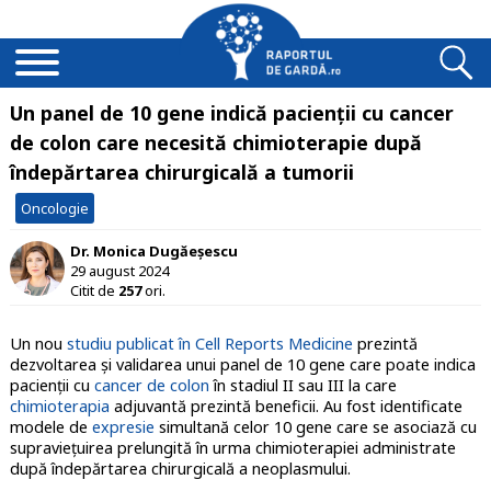
Un panel de 10 gene indică pacienţii cu cancer
de colon care necesită chimioterapie după
îndepărtarea chirurgicală a tumorii
Oncologie
Dr. Monica Dugăeșescu
29 august 2024
Citit de
257
ori.
Un nou
studiu publicat în Cell Reports Medicine
prezintă
dezvoltarea şi validarea unui panel de 10 gene care poate indica
pacienţii cu
cancer de colon
în stadiul II sau III la care
chimioterapia
adjuvantă prezintă beneficii. Au fost identificate
modele de
expresie
simultană celor 10 gene care se asociază cu
supravieţuirea prelungită în urma chimioterapiei administrate
după îndepărtarea chirurgicală a neoplasmului.