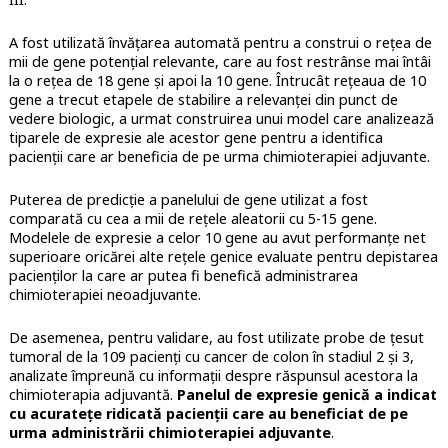
A fost utilizată învățarea automată pentru a construi o rețea de
mii de gene potențial relevante, care au fost restrânse mai întâi
la o rețea de 18 gene și apoi la 10 gene.
Întrucât rețeaua de 10
gene a trecut etapele de stabilire a relevanţei din punct de
vedere biologic, a urmat construirea unui model care analizează
tiparele de expresie ale acestor gene pentru a identifica
pacienții care ar beneficia de pe urma chimioterapiei adjuvante.
Puterea de predicţie a panelului de gene utilizat a fost
comparată cu cea a mii de reţele aleatorii cu 5-15 gene.
Modelele de expresie a celor 10 gene au avut performanţe net
superioare oricărei alte reţele genice evaluate pentru depistarea
pacienţilor la care ar putea fi benefică administrarea
chimioterapiei neoadjuvante.
De asemenea, pentru validare, au fost utilizate probe de ţesut
tumoral de la 109 pacienţi cu cancer
de colon în stadiul 2 și 3,
analizate împreună cu informații despre răspunsul acestora la
chimioterapia adjuvantă.
Panelul de expresie genică a indicat
cu acurateţe ridicată pacienţii care au beneficiat de pe
urma administrării chimioterapiei adjuvante
.