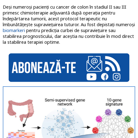
Deşi numeroşi pacienţi cu cancer de colon
în stadiul II sau III
primesc chimioterapie adjuvantă după operația pentru
îndepărtarea tumorii, acest protocol terapeutic nu
îmbunătăţeşte supravieţuirea tuturor. Au fost depistaţi numeroşi
biomarkeri
pentru predicţia curbei de supravieţuire sau
stabilirea prognosticului, dar aceştia nu contribuie în mod direct
la stabilirea terapiei optime.