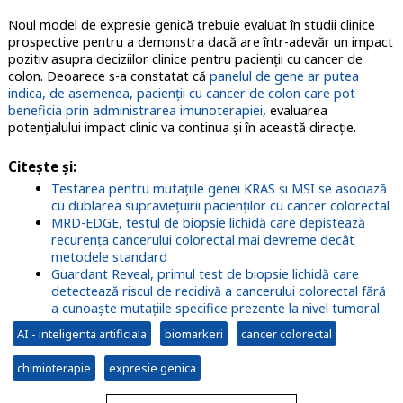
Noul model de expresie genică trebuie evaluat în studii clinice
prospective pentru a demonstra dacă are într-adevăr un impact
pozitiv asupra deciziilor clinice pentru pacienţii cu cancer de
colon. Deoarece s-a constatat că
panelul de gene ar putea
indica, de asemenea, pacienţii cu cancer de colon care pot
beneficia prin administrarea imunoterapiei
, evaluarea
potenţialului impact clinic va continua şi în această direcţie.
Citeşte şi
:
Testarea pentru mutațiile genei KRAS şi MSI se asociază
cu dublarea supraviețuirii pacienților cu cancer colorectal
MRD-EDGE, testul de biopsie lichidă care depistează
recurența cancerului colorectal mai devreme decât
metodele standard
Guardant Reveal, primul test de biopsie lichidă care
detectează riscul de recidivă a cancerului colorectal fără
a cunoaște mutațiile specifice prezente la nivel tumoral
AI - inteligenta artificiala
biomarkeri
cancer colorectal
chimioterapie
expresie genica