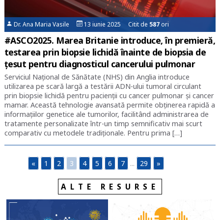
Dr. Ana Maria Vasile
13 iunie 2025 Citit de
587
ori
#ASCO2025. Marea Britanie introduce, în premieră,
testarea prin biopsie lichidă înainte de biopsia de
țesut pentru diagnosticul cancerului pulmonar
Serviciul Național de Sănătate (NHS) din Anglia introduce
utilizarea pe scară largă a testării ADN-ului tumoral circulant
prin biopsie lichidă pentru pacienții cu cancer pulmonar și cancer
mamar. Această tehnologie avansată permite obținerea rapidă a
informațiilor genetice ale tumorilor, facilitând administrarea de
tratamente personalizate într-un timp semnificativ mai scurt
comparativ cu metodele tradiționale. Pentru prima […]
«
1
2
3
4
5
6
7
...
29
»
ALTE RESURSE