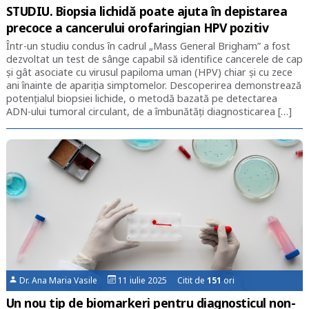
STUDIU. Biopsia lichidă poate ajuta în depistarea
precoce a cancerului orofaringian HPV pozitiv
Într-un studiu condus în cadrul „Mass General Brigham” a fost
dezvoltat un test de sânge capabil să identifice cancerele de cap
și gât asociate cu virusul papiloma uman (HPV) chiar și cu zece
ani înainte de apariția simptomelor. Descoperirea demonstrează
potențialul biopsiei lichide, o metodă bazată pe detectarea
ADN-ului tumoral circulant, de a îmbunătăți diagnosticarea […]
Dr. Ana Maria Vasile
11 iulie 2025 Citit de
151
ori
Un nou tip de biomarkeri pentru diagnosticul non-