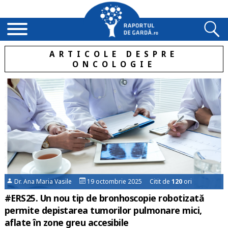
ARTICOLE DESPRE
ONCOLOGIE
Dr. Ana Maria Vasile
19 octombrie 2025 Citit de
120
ori
#ERS25. Un nou tip de bronhoscopie robotizată
permite depistarea tumorilor pulmonare mici,
aflate în zone greu accesibile