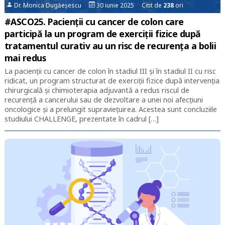
Dr. Monica Dugăeșescu
30 iunie 2025 Citit de
238
ori
#ASCO25. Pacienții cu cancer de colon care
participă la un program de exerciţii fizice după
tratamentul curativ au un risc de recurența a bolii
mai redus
La pacienții cu cancer de colon în stadiul III și în stadiul II cu risc
ridicat, un program structurat de exerciții fizice după intervenția
chirurgicală și chimioterapia adjuvantă a redus riscul de
recurență a cancerului sau de dezvoltare a unei noi afecţiuni
oncologice și a prelungit supraviețuirea. Acestea sunt concluziile
studiului CHALLENGE, prezentate în cadrul […]