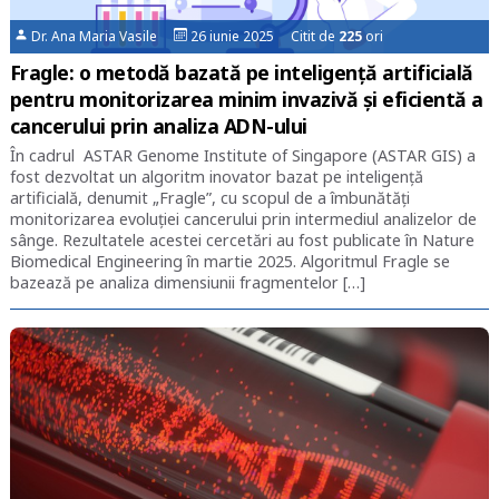
Dr. Ana Maria Vasile
26 iunie 2025 Citit de
225
ori
Fragle: o metodă bazată pe inteligență artificială
pentru monitorizarea minim invazivă și eficientă a
cancerului prin analiza ADN-ului
În cadrul ASTAR Genome Institute of Singapore (ASTAR GIS) a
fost dezvoltat un algoritm inovator bazat pe inteligență
artificială, denumit „Fragle”, cu scopul de a îmbunătăți
monitorizarea evoluției cancerului prin intermediul analizelor de
sânge. Rezultatele acestei cercetări au fost publicate în Nature
Biomedical Engineering în martie 2025. Algoritmul Fragle se
bazează pe analiza dimensiunii fragmentelor […]