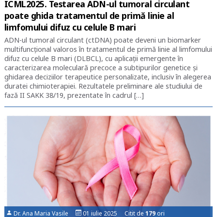
ICML2025. Testarea ADN-ul tumoral circulant
poate ghida tratamentul de primă linie al
limfomului difuz cu celule B mari
ADN-ul tumoral circulant (ctDNA) poate deveni un biomarker
multifuncțional valoros în tratamentul de primă linie al limfomului
difuz cu celule B mari (DLBCL), cu aplicații emergente în
caracterizarea moleculară precoce a subtipurilor genetice și
ghidarea deciziilor terapeutice personalizate, inclusiv în alegerea
duratei chimioterapiei. Rezultatele preliminare ale studiului de
fază II SAKK 38/19, prezentate în cadrul […]
Dr. Ana Maria Vasile
01 iulie 2025 Citit de
179
ori