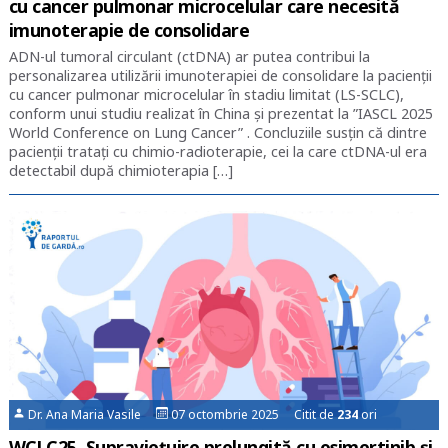
cu cancer pulmonar microcelular care necesită
imunoterapie de consolidare
ADN-ul tumoral circulant (ctDNA) ar putea contribui la
personalizarea utilizării imunoterapiei de consolidare la pacienții
cu cancer pulmonar microcelular în stadiu limitat (LS-SCLC),
conform unui studiu realizat în China și prezentat la ”IASCL 2025
World Conference on Lung Cancer” . Concluziile susțin că dintre
pacienții tratați cu chimio-radioterapie, cei la care ctDNA-ul era
detectabil după chimioterapia […]
Dr. Ana Maria Vasile
07 octombrie 2025 Citit de
234
ori
WCLC25. Supraviețuire prelungită cu osimertinib și