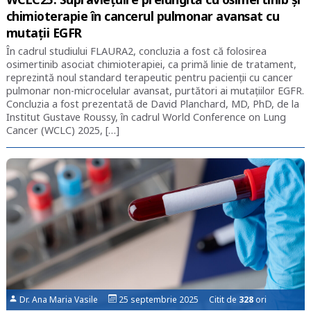
chimioterapie în cancerul pulmonar avansat cu
mutații EGFR
În cadrul studiului FLAURA2, concluzia a fost că folosirea
osimertinib asociat chimioterapiei, ca primă linie de tratament,
reprezintă noul standard terapeutic pentru pacienții cu cancer
pulmonar non-microcelular avansat, purtători ai mutațiilor EGFR.
Concluzia a fost prezentată de David Planchard, MD, PhD, de la
Institut Gustave Roussy, în cadrul World Conference on Lung
Cancer (WCLC) 2025, […]
Dr. Ana Maria Vasile
25 septembrie 2025 Citit de
328
ori