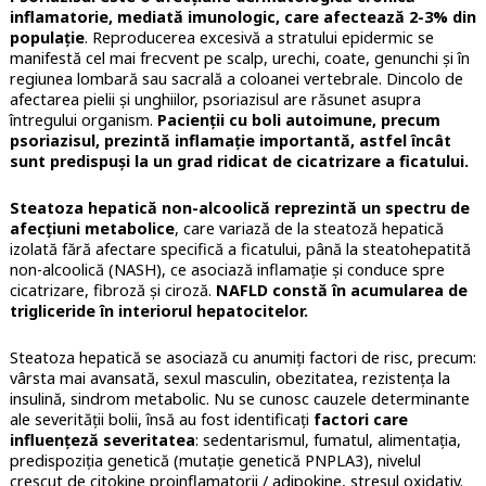
inflamatorie, mediată imunologic, care afectează 2-3% din
populație
. Reproducerea excesivă a stratului epidermic se
manifestă cel mai frecvent pe scalp, urechi, coate, genunchi și în
regiunea lombară sau sacrală a coloanei vertebrale. Dincolo de
afectarea pielii și unghiilor, psoriazisul are răsunet asupra
întregului organism.
Pacienții cu boli autoimune, precum
psoriazisul, prezintă inflamație importantă, astfel încât
sunt predispuși la un grad ridicat de cicatrizare a ficatului.
Steatoza hepatică non-alcoolică reprezintă un spectru de
afecțiuni metabolice
, care variază de la steatoză hepatică
izolată fără afectare specifică a ficatului, până la steatohepatită
non-alcoolică (NASH), ce asociază inflamație și conduce spre
cicatrizare, fibroză și ciroză.
NAFLD constă în acumularea de
trigliceride în interiorul hepatocitelor.
Steatoza hepatică se asociază cu anumiți factori de risc, precum:
vârsta mai avansată, sexul masculin, obezitatea, rezistența la
insulină, sindrom metabolic. Nu se cunosc cauzele determinante
ale severității bolii, însă au fost identificați
factori care
influențeză severitatea
: sedentarismul, fumatul, alimentația,
predispoziția genetică (mutație genetică PNPLA3), nivelul
crescut de citokine proinflamatorii / adipokine, stresul oxidativ.