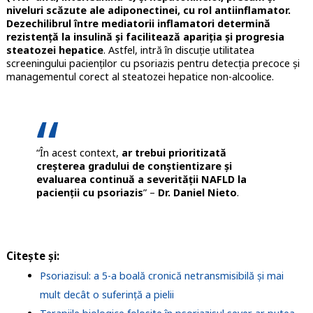
niveluri scăzute ale adiponectinei, cu rol antiinflamator.
Dezechilibrul între mediatorii inflamatori determină
rezistență la insulină și facilitează apariția și progresia
steatozei hepatice
. Astfel, intră în discuție utilitatea
screeningului pacienților cu psoriazis pentru detecția precoce și
managementul corect al steatozei hepatice non-alcoolice.
“În acest context,
ar trebui prioritizată
creșterea gradului de conștientizare și
evaluarea continuă a severității NAFLD la
pacienții cu psoriazis
” –
Dr. Daniel Nieto
.
Citește și:
Psoriazisul: a 5-a boală cronică netransmisibilă și mai
mult decât o suferință a pielii