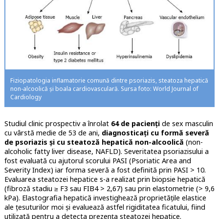
Fiziopatologia inflamatorie comună dintre psoriazis, steatoza hepatică
non-alcoolică și boala cardiovasculară. Sursa foto: World Journal of
Cardiology
Studiul clinic prospectiv a înrolat
64 de pacienți
de sex masculin
cu vârstă medie de 53 de ani,
diagnosticați cu formă severă
de psoriazis și cu steatoză hepatică non-alcoolică
(non-
alcoholic fatty liver disease, NAFLD). Severitatea psoriazisului a
fost evaluată cu ajutorul scorului PASI (Psoriatic Area and
Severity Index) iar forma severă a fost definită prin PASI > 10.
Evaluarea steatozei hepatice s-a realizat prin biopsie hepatică
(fibroză stadiu ≥ F3 sau FIB4 > 2,67) sau prin elastometrie (> 9,6
kPa). Elastografia hepatică investighează proprietățile elastice
ale țesuturilor moi și evaluează astfel rigiditatea ficatului, fiind
utilizată pentru a detecta prezența steatozei hepatice.