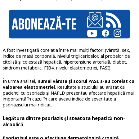
A fost investigată corelația între mai mulți factori (vârstă, sex,
indice de masă corporală, nivelul trigliceridelor, al probelor de
citoliză și colestază hepatică, hipertensiune arterială, diabet,
sindrom metabolic, FIB4, nivelul elastometriei, PASI).
În urma analizei,
numai vârsta și scorul PASI s-au corelat cu
valoarea elastometriei
. Rezultatele studiului au arătat că
pacienții cu psoriazis și NAFLD prezentau afectare hepatică mai
importantă în cazul în care aveau indice de severitate a
psoriazisului mai ridicat.
Legătura dintre psoriazis și steatoza hepatică non-
alcoolică
Psoriazisul este o afecțiune dermatologică cronică