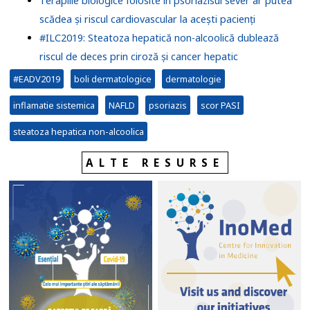
Terapiile biologice folosite în psoriazisul sever ar putea
scădea și riscul cardiovascular la acești pacienți
#ILC2019: Steatoza hepatică non-alcoolică dublează
riscul de deces prin ciroză și cancer hepatic
#EADV2019
boli dermatologice
dermatologie
inflamatie sistemica
NAFLD
psoriazis
scor PASI
steatoza hepatica non-alcoolica
ALTE RESURSE