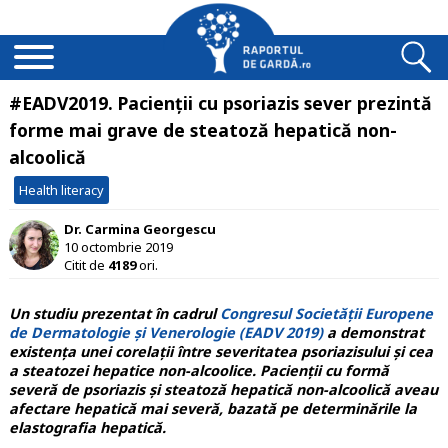
#EADV2019. Pacienții cu psoriazis sever prezintă
forme mai grave de steatoză hepatică non-
alcoolică
Health literacy
Dr. Carmina Georgescu
10 octombrie 2019
Citit de
4189
ori.
Un studiu prezentat în cadrul
Congresul Societății Europene
de Dermatologie și Venerologie (EADV 2019)
a demonstrat
existența unei corelații între severitatea psoriazisului și cea
a steatozei hepatice non-alcoolice. Pacienții cu formă
severă de psoriazis și steatoză hepatică non-alcoolică aveau
afectare hepatică mai severă, bazată pe determinările la
elastografia hepatică.