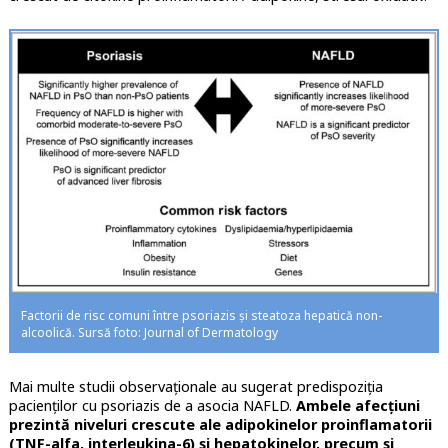
Factorii de risc comuni între psoriazis și steatoza hepatică non-
alcoolică. Sursă foto: Journal of Dermatology
Mai multe studii observaționale au sugerat predispoziția
pacienților cu psoriazis de a asocia NAFLD.
Ambele afecțiuni
prezintă niveluri crescute ale adipokinelor proinflamatorii
(TNF-alfa, interleukina-6) și hepatokinelor, precum și