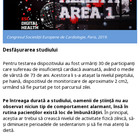
Congresul Societății Europene de Cardiologie, Paris, 2019.
Desfășurarea studiului
Pentru testarea dispozitivului au fost urmăriți 30 de participanți
care sufereau de insuficiență cardiacă avansată, având o medie
de vârstă de 73 de ani. Acestora li s-a atașat la nivelul pieptului,
pe haină, dispozitivul de monitorizare de aproximativ 2 cm2,
urmând să fie purtat pe tot parcursul zilei.
Pe întreaga durată a studiului, oamenii de știință nu au
observat niciun tip de comportament alarmant, însă în
rutina pacienților există loc de îmbunătățiri.
În principal,
aceștia ar trebui să crească nivelul de activitate fizică zilnică, să-
și diminueze perioadele de sedentarism și să fie mai atenți la
dietă.