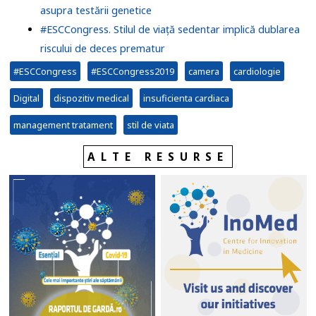
asupra testării genetice
#ESCCongress. Stilul de viață sedentar implică dublarea
riscului de deces prematur
#ESCCongress
#ESCCongress2019
camera
cardiologie
Digital
dispozitiv medical
insuficienta cardiaca
management tratament
stil de viata
ALTE RESURSE