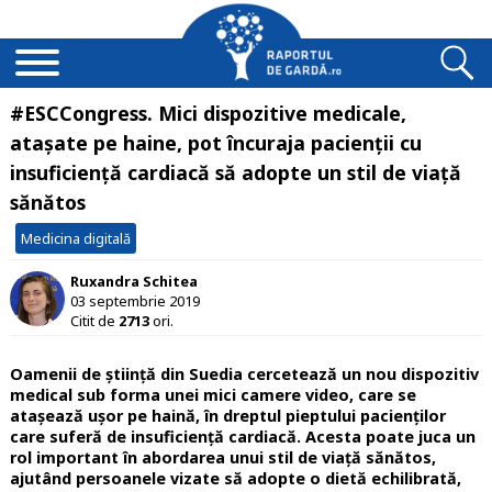
#ESCCongress. Mici dispozitive medicale,
atașate pe haine, pot încuraja pacienții cu
insuficiență cardiacă să adopte un stil de viață
sănătos
Medicina digitală
Ruxandra Schitea
03 septembrie 2019
Citit de
2713
ori.
Oamenii de știință din Suedia cercetează un nou dispozitiv
medical sub forma unei mici camere video, care se
atașează ușor pe haină, în dreptul pieptului pacienților
care suferă de insuficiență cardiacă.
Acesta poate juca un
rol important în abordarea unui stil de viață sănătos,
ajutând persoanele vizate să adopte o dietă echilibrată,