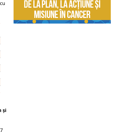
 cu
 și
27