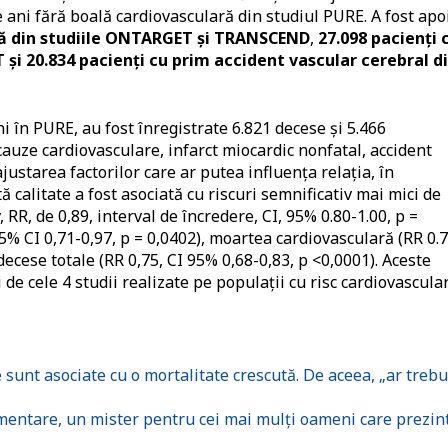
 ani fără boală cardiovasculară din studiul PURE. A fost apo
ară din studiile ONTARGET și TRANSCEND
,
27.098 pacienți 
și 20.834 pacienți cu prim accident vascular cerebral d
i în PURE, au fost înregistrate 6.821 decese și 5.466
auze cardiovasculare, infarct miocardic nonfatal, accident
justarea factorilor care ar putea influența relația, în
 calitate a fost asociată cu riscuri semnificativ mai mici de
RR, de 0,89, interval de încredere, CI, 95% 0.80-1.00, p =
5% CI 0,71-0,97, p = 0,0402), moartea cardiovasculară (RR 0.7
 decese totale (RR 0,75, CI 95% 0,68-0,83, p <0,0001). Aceste
i de cele 4 studii realizate pe populații cu risc cardiovascula
sunt asociate cu o mortalitate crescută. De aceea, „ar trebu
mentare, un mister pentru cei mai mulți oameni care prezin