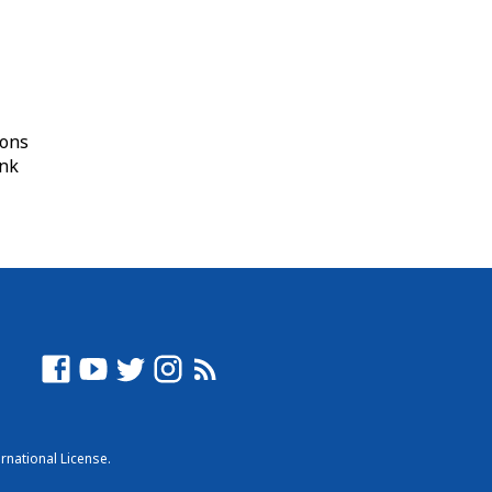
mons
ink
rnational License
.