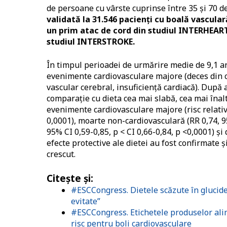
de persoane cu vârste cuprinse între 35 și 70 de
validată la 31.546 pacienți cu boală vascul
un prim atac de cord din studiul INTERHEART 
studiul INTERSTROKE.
În timpul perioadei de urmărire medie de 9,1 an
evenimente cardiovasculare majore (deces din c
vascular cerebral, insuficiență cardiacă). După a
comparație cu dieta cea mai slabă, cea mai înaltă
evenimente cardiovasculare majore (risc relativ, 
0,0001), moarte non-cardiovasculară (RR 0,74, 9
95% CI 0,59-0,85, p < CI 0,66-0,84, p <0,0001) și
efecte protective ale dietei au fost confirmate ș
crescut.
Citește și:
#ESCCongress. Dietele scăzute în glucide 
evitate”
#ESCCongress. Etichetele produselor ali
risc pentru boli cardiovasculare