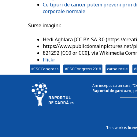
Ce tipuri de cancer putem preveni prin die
corporale normale
Surse imagini:
Hedi Aghlara [CC BY-SA 3.0 (https://cre
https://www.publicdomainpictures.net/p
821292 [CC0 or CC0], via Wikimedia Co
Flickr
#ESCCongress
#ESCCongress2018
carne rosie
d
Am început cu un curs, “C
Raportuldegarda.ro
, p
This work is lice