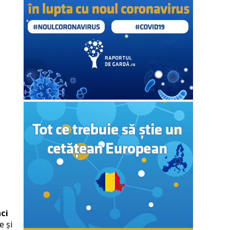
nci
e și