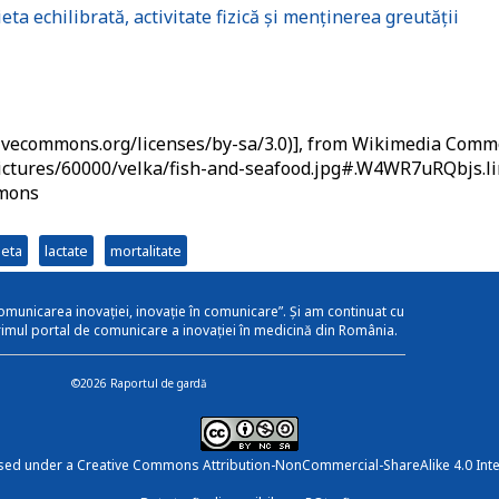
ta echilibrată, activitate fizică și menținerea greutății
ativecommons.org/licenses/by-sa/3.0)], from Wikimedia Com
ictures/60000/velka/fish-and-seafood.jpg#.W4WR7uRQbjs.l
mmons
ieta
lactate
mortalitate
omunicarea inovației, inovație în comunicare”. Și am continuat cu
rimul portal de comunicare a inovației în medicină din România.
©2026 Raportul de gardă
nsed under a
Creative Commons Attribution-NonCommercial-ShareAlike 4.0 Inte