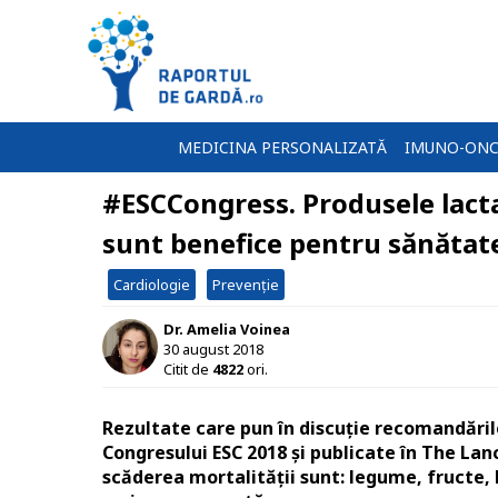
MEDICINA PERSONALIZATĂ
IMUNO-ONC
#ESCCongress. Produsele lacta
sunt benefice pentru sănătate
Cardiologie
Prevenție
Dr. Amelia Voinea
30 august 2018
Citit de
4822
ori.
Rezultate care pun în discuție recomandăril
Congresului ESC 2018 și publicate în The Lan
scăderea mortalității sunt: legume, fructe,