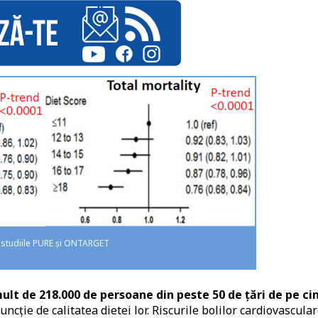
în studiile PURE și ONTARGET
ult de 218.000 de persoane din peste 50 de țări de pe ci
uncție de calitatea dietei lor. Riscurile bolilor cardiovascular