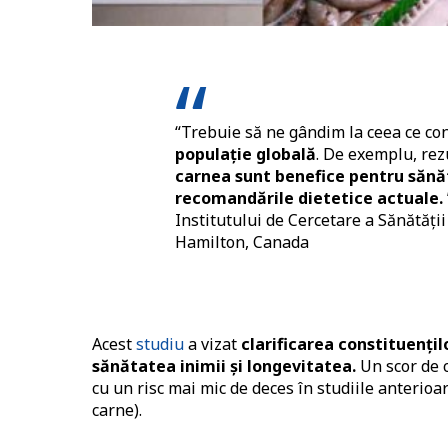
“Trebuie să ne gândim la ceea ce co
populație globală
. De exemplu, rez
carnea sunt benefice pentru sănăt
recomandările dietetice actuale.
Institutului de Cercetare a Sănătăți
Hamilton, Canada
Acest
studiu
a vizat
clarificarea constituenți
sănătatea inimii și longevitatea.
Un scor de c
cu un risc mai mic de deces în studiile anterioa
carne).