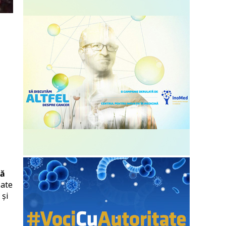
ză
iate
 și