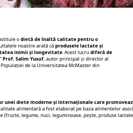
nstituie o
dietă de înaltă calitate pentru o
ultatele noastre arată că
produsele lactate și
atea inimii și longevitate
. Acest lucru
diferă de
”
Prof. Salim Yusuf
, autor principal și director al
i Populației de la Universitatea McMaster din
lor unei diete moderne și internaționale care promovea
alitate alimentară a fost elaborat pe baza alimentelor asoc
re (fructe, legume, nuci, leguminoase, pește, produse lactate