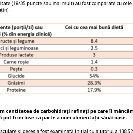
litate (18/35 puncte sau mai mult) au fost comparate cu cele
țin).
ăm cantitatea de carbohidrați rafinați pe care îi mâncăm
 pot fi incluse ca parte a unei alimentații sănătoase.
asculare și deces a fost examinată inițial cu ajutorul a 138.5