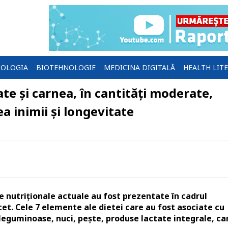
OLOGIA
BIOTEHNOLOGIE
MEDICINA DIGITALĂ
HEALTH LIT
te și carnea, în cantități moderate,
a inimii și longevitate
e nutriționale actuale au fost prezentate în cadrul
cet. Cele 7 elemente ale dietei care au fost asociate cu
 leguminoase, nuci, pește, produse lactate integrale, ca