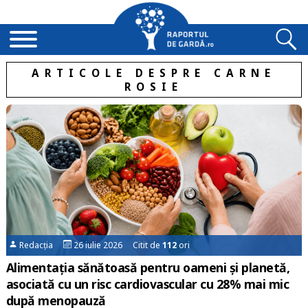
ARTICOLE DESPRE CARNE
ROSIE
Redacția
26 iulie 2026 Citit de
112
ori
Alimentația sănătoasă pentru oameni și planetă,
asociată cu un risc cardiovascular cu 28% mai mic
după menopauză