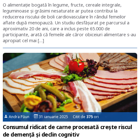
O alimentație bogată în legume, fructe, cereale integrale,
leguminoase și grăsimi nesaturate ar putea contribui la
reducerea riscului de boli cardiovasculare în rândul femeilor
aflate după menopauză. Un studiu desfășurat pe parcursul a
aproximativ 20 de ani, care a inclus peste 65.000 de
participante, arată că femeile ale căror obiceiuri alimentare s-au
apropiat cel mai […]
Andra Păun
31 ianuarie 2025 Citit de
375
ori
Consumul ridicat de carne procesată crește riscul
de demență și declin cognitiv