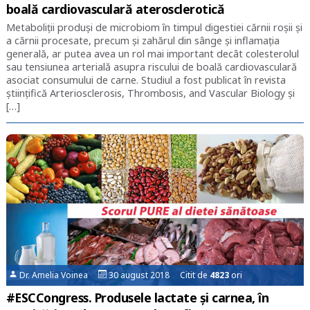
boală cardiovasculară aterosclerotică
Metaboliții produși de microbiom în timpul digestiei cărnii roșii și
a cărnii procesate, precum și zahărul din sânge și inflamația
generală, ar putea avea un rol mai important decât colesterolul
sau tensiunea arterială asupra riscului de boală cardiovasculară
asociat consumului de carne. Studiul a fost publicat în revista
științifică Arteriosclerosis, Thrombosis, and Vascular Biology și
[…]
Dr. Amelia Voinea
30 august 2018 Citit de
4823
ori
#ESCCongress. Produsele lactate și carnea, în