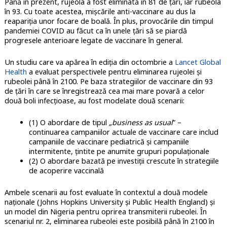
Până în prezent, rujeola a fost eliminată în 81 de țări, iar rubeola
în 93. Cu toate acestea, mișcările anti-vaccinare au dus la
reapariția unor focare de boală. În plus, provocările din timpul
pandemiei COVID au făcut ca în unele țări să se piardă
progresele anterioare legate de vaccinare în general.
Un studiu care va apărea în ediția din octombrie a
Lancet Global
Health
a evaluat perspectivele pentru eliminarea rujeolei și
rubeolei până în 2100. Pe baza strategiilor de vaccinare din 93
de țări în care se înregistrează cea mai mare povară a celor
două boli infecțioase, au fost modelate două scenarii:
(1) O abordare de tipul
„business as usual
” –
continuarea campaniilor actuale de vaccinare care includ
campaniile de vaccinare pediatrică și campaniile
intermitente, țintite pe anumite grupuri populaționale
(2) O abordare bazată pe investiții crescute în strategiile
de acoperire vaccinală
Ambele scenarii au fost evaluate în contextul a două modele
naționale (Johns Hopkins University și Public Health England) și
un model din Nigeria pentru oprirea transmiterii rubeolei. În
scenariul nr. 2, eliminarea rubeolei este posibilă până în 2100 în