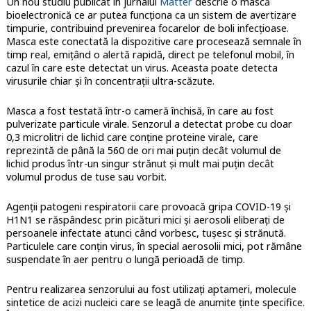
Un nou studiu publicat în jurnalul
Matter
descrie o mască
bioelectronică ce ar putea funcționa ca un sistem de avertizare
timpurie, contribuind prevenirea focarelor de boli infecțioase.
Masca este conectată la dispozitive care procesează semnale în
timp real, emițând o alertă rapidă, direct pe telefonul mobil, în
cazul în care este detectat un virus. Aceasta poate detecta
virusurile chiar și în concentrații ultra-scăzute.
Masca a fost testată într-o cameră închisă, în care au fost
pulverizate particule virale. Senzorul a detectat probe cu doar
0,3 microlitri de lichid care conține proteine virale, care
reprezintă de până la 560 de ori mai puțin decât volumul de
lichid produs într-un singur strănut și mult mai puțin decât
volumul produs de tuse sau vorbit.
Agenții patogeni respiratorii care provoacă gripa COVID-19 și
H1N1 se răspândesc prin picături mici și aerosoli eliberați de
persoanele infectate atunci când vorbesc, tușesc și strănută.
Particulele care conțin virus, în special aerosolii mici, pot rămâne
suspendate în aer pentru o lungă perioadă de timp.
Pentru realizarea senzorului au fost utilizați aptameri, molecule
sintetice de acizi nucleici care se leagă de anumite ținte specifice.