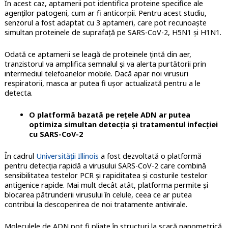
În acest caz, aptamerii pot identifica proteine specifice ale
agenților patogeni, cum ar fi anticorpii. Pentru acest studiu,
senzorul a fost adaptat cu 3 aptameri, care pot recunoaște
simultan proteinele de suprafață pe SARS-CoV-2, H5N1 și H1N1.
Odată ce aptamerii se leagă de proteinele țintă din aer,
tranzistorul va amplifica semnalul și va alerta purtătorii prin
intermediul telefoanelor mobile. Dacă apar noi virusuri
respiratorii, masca ar putea fi ușor actualizată pentru a le
detecta.
O platformă bazată pe rețele ADN ar putea
optimiza simultan detecția și tratamentul infecției
cu SARS-CoV-2
În cadrul
Universității Illinois
a fost dezvoltată o platformă
pentru detecția rapidă a virusului SARS-CoV-2 care combină
sensibilitatea testelor PCR și rapiditatea și costurile testelor
antigenice rapide. Mai mult decât atât, platforma permite și
blocarea pătrunderii virusului în celule, ceea ce ar putea
contribui la descoperirea de noi tratamente antivirale.
Moleculele de ADN pot fi pliate în structuri la scară nanometrică