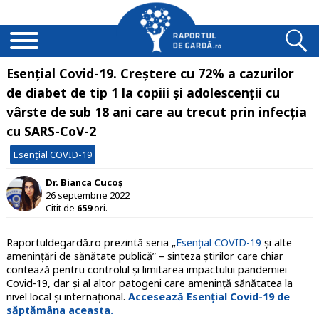
Esențial Covid-19. Creștere cu 72% a cazurilor
de diabet de tip 1 la copiii și adolescenții cu
vârste de sub 18 ani care au trecut prin infecția
cu SARS-CoV-2
Esențial COVID-19
Dr. Bianca Cucoș
26 septembrie 2022
Citit de
659
ori.
Raportuldegardă.ro prezintă seria „
Esențial COVID-19
și alte
amenințări de sănătate publică” – sinteza știrilor care chiar
contează pentru controlul și limitarea impactului pandemiei
Covid-19, dar și al altor patogeni care amenință sănătatea la
nivel local și internațional.
Accesează Esențial Covid-19 de
săptămâna aceasta.