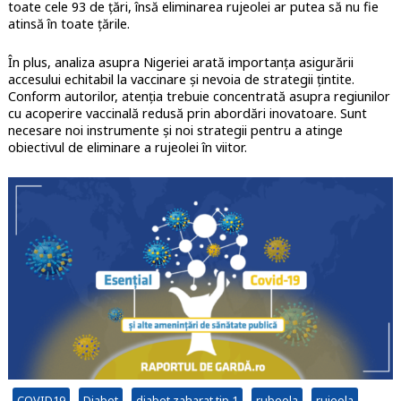
toate cele 93 de țări, însă eliminarea rujeolei ar putea să nu fie
atinsă în toate țările.
În plus, analiza asupra Nigeriei arată importanța asigurării
accesului echitabil la vaccinare și nevoia de strategii țintite.
Conform autorilor, atenția trebuie concentrată asupra regiunilor
cu acoperire vaccinală redusă prin abordări inovatoare. Sunt
necesare noi instrumente și noi strategii pentru a atinge
obiectivul de eliminare a rujeolei în viitor.
COVID19
Diabet
diabet zaharat tip 1
rubeola
rujeola