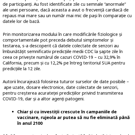
de participanți. Au fost identificate zile cu semnale “anormale”
ale unei persoane, dacă aceasta a avut o frecvență cardiacă de
repaus mai mare sau un număr mai mic de pași în comparație cu
datele lor de bază.
Prin monitorizarea modului în care modificările fiziologice și
comportamentale pot preceda debutul simptomelor și
testarea, s-a descoperit că datele colectate de senzori au
îmbunătățit semnificativ predicțiile medii CDC la șapte zile în
ceea ce privește numărul de cazuri COVID-19 – cu 32,9% în
California, precum și cu 12,2% pe întreg teritoriul SUA pentru
predicțiile la 12 zile.
Autorii încurajează folosirea tuturor surselor de date posibile –
ape uzate, dosare electronice, date colectate de senzori,
pentru creșterea acurateței predicțiilor privind transmiterea
COVID-19, dar și a altor agenți patogeni.
Chiar și cu investiții crescute în campaniile de
vaccinare, rujeola ar putea să nu fie eliminată până
în anul 2100