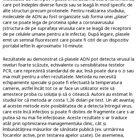
care pot îndeplini diverse funcții sau se leagă în mod specific de
alte structuri precum proteinele. Pentru realizarea studiului,
moleculele de ADN au fost organizate sub forma unei „plase”
care se poate lega de proteina spike a coronavirusului
(structura de pe suprafața virusului care se leagă de receptorii
de pe celulele umane pentru a le infecta). După legare, plasele
emit un semnal fluorescent care poate fi citit de un dispozitiv
portabil ieftin în aproximativ 10 minute.
Rezultatele au demonstrat că plasele ADN pot detecta virusul la
niveluri foarte scăzute, echivalente cu sensibilitatea testelor
PCR, care reprezintă standardul de aur, însă poate dura o zi sau
mai mult pentru a oferi rezultatele. Metoda nu necesită
echipamente speciale și poate fi efectuată la temperatura
camerei, astfel încât tot ce ar face un utilizator este să
amestece proba cu soluția și să o citească. Autorii au estimat în
studiul lor că metoda ar costa 1,26 dolari pe test. Un alt avantaj
al acestei metode este posibilitatea de a detecta întregul virus,
care este încă infecțios și poate fi distins de fragmente care s-ar
putea să nu mai fie infecțioase. Aceste rezultate s-ar traduce
atât prin optimizarea managementului clinic, cât și
îmbunătățirea măsurilor de sănătate publică (ex. urmărirea
focarelor active, prin testarea apelor uzate). De asemenea,