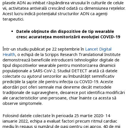
plasele ADN au inhibat răspândirea virusului în culturile de celule
vii, activitatea antivirală crescând odată cu dimensiunea rețelelor.
Acest lucru indică potențialul structurilor ADN ca agenți
terapeutici.
Datele obținute din dispozitive de tip wearable
cresc acuratețea monitorizării evoluției COVID-19
Într-un studiu publicat pe 22 septembrie în
Lancet Digital
Health
, o echipă de la Scripps Research Translational Institute
demonstrează beneficiile introducerii tehnologiilor digitale de
tipul dispozitivelor wearable pentru monitorizarea dinamicii
populaționale a SARS-CoV-2. Studiul DETECT arată că datele
colectate cu ajutorul senzorilor au îmbunătățit semnificativ
predicțiile la șapte zile pentru infecția cu COVID-19. Aceste
abordări pot oferi semnale mai devreme decât metodele
tradiționale de supraveghere, deoarece pot identifica modificări
ale caracteristicilor unei persoane, chiar înainte ca acesta să
observe simptomele.
Folosind datele colectate în perioada 25 martie 2020- 14
ianuarie 2022, echipa a evaluat factori precum ritmul cardiac
mediu în repaus și numărul de pași pentru cei aprox. 40 de mii