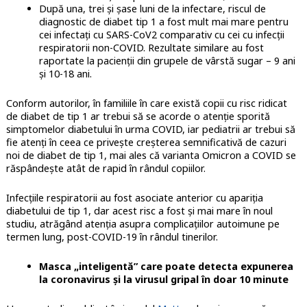
După una, trei și șase luni de la infectare, riscul de
diagnostic de diabet tip 1 a fost mult mai mare pentru
cei infectați cu SARS-CoV2 comparativ cu cei cu infecții
respiratorii non-COVID. Rezultate similare au fost
raportate la pacienții din grupele de vârstă sugar – 9 ani
și 10-18 ani.
Conform autorilor, în familiile în care există copii cu risc ridicat
de diabet de tip 1 ar trebui să se acorde o atenție sporită
simptomelor diabetului în urma COVID, iar pediatrii ar trebui să
fie atenți în ceea ce privește creșterea semnificativă de cazuri
noi de diabet de tip 1, mai ales că varianta Omicron a COVID se
răspândește atât de rapid în rândul copiilor.
Infecțiile respiratorii au fost asociate anterior cu apariția
diabetului de tip 1, dar acest risc a fost și mai mare în noul
studiu, atrăgând atenția asupra complicațiilor autoimune pe
termen lung, post-COVID-19 în rândul tinerilor.
Masca „inteligentă” care poate detecta expunerea
la coronavirus și la virusul gripal în doar 10 minute