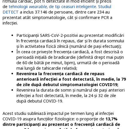
ritmului cardiac, pot fi detectate în mod eficient și precis
de
tehnologii
wearable
, de tip ceasuri inteligente. Studiul
DETECT
a inclus 37.146 de persoane, dintre care 234 au
prezentat atât simptomatologie, cât și confirmare PCR a
infecției.
Participanții SARS-CoV-2-pozitivi au prezentat modificări
în frecvența cardiacă în repaus, dar și în durata somnului
și în activitatea fizică zilnică (numărul de pași efectuați);
În ceea ce privește frecvența cardiacă, a fost descrisă o
perioadă inițială de bradicardie (definită drept mai puțin
de 60 de bătăi pe minut, bpm), urmată de o perioadă
mai lungă de tahicardie relativă;
Revenirea la frecvența cardiacă de repaus
anterioară infecției a fost detectată, în medie, la 79
de zile după debutul simptomatologiei COVID19;
Revenirea la durata de somn și numărul de pași anteriori
infecției a fost detectată, în medie, la 24 și 32 de zile
după debutul COVID-19.
Acest studiu subliniază impactul pe termen lung al infecției
COVID-19 asupra funcțiilor fiziologice: o proporție de
13,7%
dintre participanți au prezentat o frecvență cardiacă de