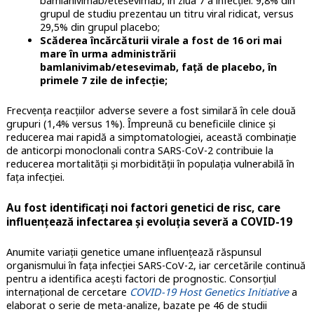
bamlanivimab/etesevimab, în ziua 7 a infecției: 9,8% din
grupul de studiu prezentau un titru viral ridicat, versus
29,5% din grupul placebo;
Scăderea încărcăturii virale a fost de 16 ori mai
mare în urma administrării
bamlanivimab/etesevimab, față de placebo, în
primele 7 zile de infecție;
Frecvența reacțiilor adverse severe a fost similară în cele două
grupuri (1,4% versus 1%). Împreună cu beneficiile clinice și
reducerea mai rapidă a simptomatologiei, această combinație
de anticorpi monoclonali contra SARS-CoV-2 contribuie la
reducerea mortalității și morbidității în populația vulnerabilă în
fața infecției.
Au fost identificați noi factori genetici de risc, care
influențează infectarea și evoluția severă a COVID-19
Anumite variații genetice umane influențează răspunsul
organismului în fața infecției SARS-CoV-2, iar cercetările continuă
pentru a identifica acești factori de prognostic. Consorțiul
internațional de cercetare
COVID-19 Host Genetics Initiative
a
elaborat o serie de meta-analize, bazate pe 46 de studii