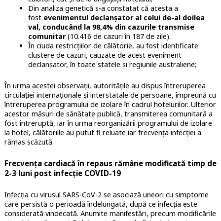
Din analiza genetică s-a constatat că acesta a
fost
evenimentul declanșator al celui de-al doilea
val, conducând la 98,4% din cazurile transmise
comunitar
(10.416 de cazuri în 187 de zile).
În ciuda restricțiilor de călătorie, au fost identificate
clustere de cazuri, cauzate de acest eveniment
declanșator, în toate statele și regiunile australiene;
În urma acestei observații, autoritățile au dispus întreruperea
circulației internaționale și interstatale de persoane, împreună cu
întreruperea programului de izolare în cadrul hotelurilor. Ulterior
acestor măsuri de sănătate publică, transmiterea comunitară a
fost întreruptă, iar în urma reorganizării programului de izolare
la hotel, călătoriile au putut fi reluate iar frecvența infecției a
rămas scăzută.
Frecvența cardiacă în repaus rămâne modificată timp de
2-3 luni post infecție COVID-19
Infecția cu virusul SARS-CoV-2 se asociază uneori cu simptome
care persistă o perioadă îndelungată, după ce infecția este
considerată vindecată. Anumite manifestări, precum modificările