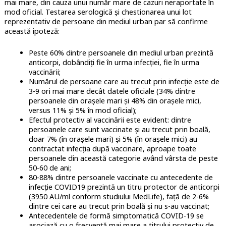
mai mare, din cauza unui număr mare de cazuri neraportate în
mod oficial. Testarea serologică și chestionarea unui lot
reprezentativ de persoane din mediul urban par să confirme
această ipoteză:
Peste 60% dintre persoanele din mediul urban prezintă
anticorpi, dobândiți fie în urma infecției, fie în urma
vaccinării;
Numărul de persoane care au trecut prin infecție este de
3-9 ori mai mare decât datele oficiale (34% dintre
persoanele din orașele mari și 48% din orașele mici,
versus 11% și 5% în mod oficial);
Efectul protectiv al vaccinării este evident: dintre
persoanele care sunt vaccinate și au trecut prin boală,
doar 7% (în orașele mari) și 5% (în orașele mici) au
contractat infecția după vaccinare, aproape toate
persoanele din această categorie având vârsta de peste
50-60 de ani;
80-88% dintre persoanele vaccinate cu antecedente de
infecție COVID19 prezintă un titru protector de anticorpi
(3950 AU/ml conform studiului MedLife), față de 2-6%
dintre cei care au trecut prin boală și nu s-au vaccinat;
Antecedentele de formă simptomatică COVID-19 se
asociază cu o frecvență mai mare a titrului protectiv de