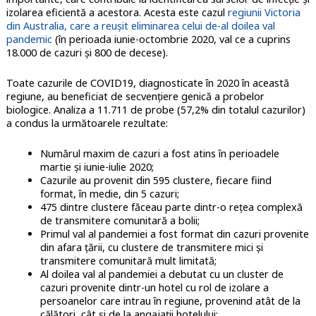
izolarea eficientă a acestora. Acesta este cazul
regiunii Victoria
din Australia, care a reușit eliminarea celui de-al doilea val
pandemic
(în perioada iunie-octombrie 2020, val ce a cuprins
18.000 de cazuri și 800 de decese).
Toate cazurile de COVID19, diagnosticate în 2020 în această
regiune, au beneficiat de secvențiere genică a probelor
biologice. Analiza a 11.711 de probe (57,2% din totalul cazurilor)
a condus la următoarele rezultate:
Numărul maxim de cazuri a fost atins în perioadele
martie și iunie-iulie 2020;
Cazurile au provenit din 595 clustere, fiecare fiind
format, în medie, din 5 cazuri;
475 dintre clustere făceau parte dintr-o rețea complexă
de transmitere comunitară a bolii;
Primul val al pandemiei a fost format din cazuri provenite
din afara țării, cu clustere de transmitere mici și
transmitere comunitară mult limitată;
Al doilea val al pandemiei a debutat cu un cluster de
cazuri provenite dintr-un hotel cu rol de izolare a
persoanelor care intrau în regiune, provenind atât de la
călători, cât și de la angajații hotelului;