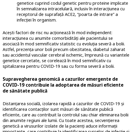
genetice cuprind codul genetic pentru proteine implicate
în semnalizarea intracelulară, inclusiv în interacțiunea cu
receptorul de suprafață ACE2, “poarta de intrare” a
infecției în organism.
Acești factori de risc nu acționează în mod independent:
interacțiunea cu anumite comorbidități ale pacientului se
asociază în mod semnificativ statistic cu evoluția severă a bolii.
Astfel, prezența unor boli precum obezitatea, diabetul zaharat
sau accidentul vascular cerebral ischemic, împreună cu variantele
genetice cercetate, se corelează în mod semnificativ cu
spitalizarea pentru COVID-19 sau cu forma severă a bolii.
Supravegherea genomică a cazurilor emergente de
COVID-19 contribuie la adoptarea de măsuri eficiente
de sănătate publică
Distanțarea socială, izolarea rapidă a cazurilor de COVID-19 și
identificarea contacților sunt măsuri de sănătate publică
eficiente, care au contribuit la controlul sau chiar eliminarea bolii
din anumite regiuni ale lumii. Cu toate acestea, secvențierea
genetică a virusurilor izolate de la pacienți aduce informații
importante, care contribuie la identificarea surselor de infecție și