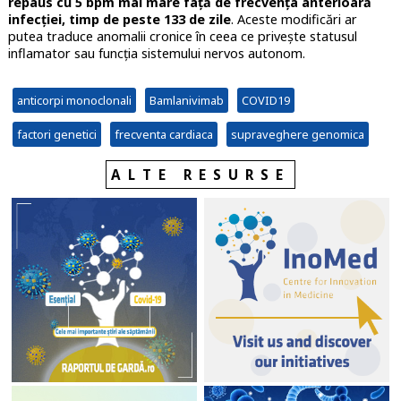
repaus cu 5 bpm mai mare față de frecvența anterioară
infecției, timp de peste 133 de zile
. Aceste modificări ar
putea traduce anomalii cronice în ceea ce privește statusul
inflamator sau funcția sistemului nervos autonom.
anticorpi monoclonali
Bamlanivimab
COVID19
factori genetici
frecventa cardiaca
supraveghere genomica
ALTE RESURSE