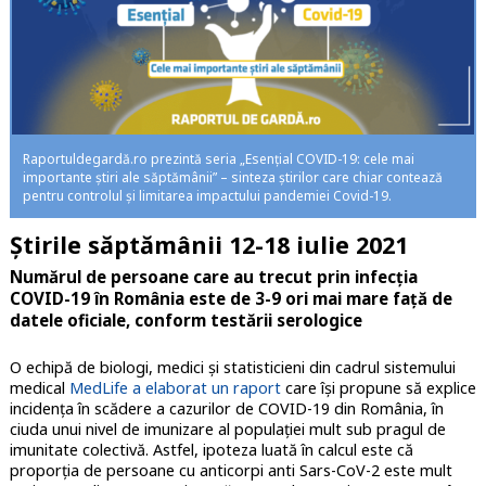
Raportuldegardă.ro prezintă seria „Esențial COVID-19: cele mai
importante știri ale săptămânii” – sinteza știrilor care chiar contează
pentru controlul și limitarea impactului pandemiei Covid-19.
Știrile săptămânii 12-18 iulie 2021
Numărul de persoane care au trecut prin infecția
COVID-19 în România este de 3-9 ori mai mare față de
datele oficiale, conform testării serologice
O echipă de biologi, medici și statisticieni din cadrul sistemului
medical
MedLife a elaborat un raport
care își propune să explice
incidența în scădere a cazurilor de COVID-19 din România, în
ciuda unui nivel de imunizare al populației mult sub pragul de
imunitate colectivă. Astfel, ipoteza luată în calcul este că
proporția de persoane cu anticorpi anti Sars-CoV-2 este mult