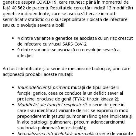
genetice asupra COVID-19, care reunesc până în momentul de
față 49.562 de pacienți. Rezultatele cercetării indică 13 modificări
genetice independente, care se asociază fiecare în mod
semnificativ statistic cu o susceptibilitate ridicată de infectare
sau cu o evoluție severă a bolii:
4 dintre variantele genetice se asociază cu un risc crescut
de infectare cu virusul SARS-CoV-2
9 dintre variante se asociază cu o evoluție severă a
infecției.
Au fost identificate și o serie de mecanisme biologice, prin care
acționează probabil aceste mutații:
Imunodeficiență primară
: mutații de tipul pierderii
funcției genice, ceea ce conduce la un deficit sever al
proteinei produse de genă (TYK2: tirozin kinaza 2);
Modificări ale funcției respiratorii
: o serie de gene în
care s-au identificat variante de risc se exprimă în mod
preponderent în țesutul pulmonar (fiind gene implicate și
în alte patologii pulmonare, precum adenocarcinomul
sau boala pulmonară interstițială);
Semnalizarea intracelulară anormală
: o serie de variante