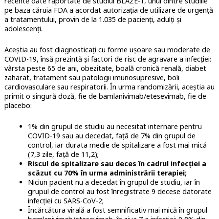
recente date raportate de studiul BLAZE-1, unul dintre studiile
pe baza căruia FDA a acordat autorizația de utilizare de urgență
a tratamentului, provin de la 1.035 de pacienți, adulți și
adolescenți.
Aceștia au fost diagnosticați cu forme ușoare sau moderate de
COVID-19, însă prezintă și factori de risc de agravare a infecției:
vârsta peste 65 de ani, obezitate, boală cronică renală, diabet
zaharat, tratament sau patologii imunosupresive, boli
cardiovasculare sau respiratorii. În urma randomizării, aceștia au
primit o singură doză, fie de bamlanivimab/etesevimab, fie de
placebo:
1% din grupul de studiu au necesitat internare pentru
COVID-19 sau au decedat, față de 7% din grupul de
control, iar durata medie de spitalizare a fost mai mică
(7,3 zile, față de 11,2);
Riscul de spitalizare sau deces în cadrul infecției a
scăzut cu 70% în urma administrării terapiei;
Niciun pacient nu a decedat în grupul de studiu, iar în
grupul de control au fost înregistrate 9 decese datorate
infecției cu SARS-CoV-2;
Încărcătura virală a fost semnificativ mai mică în grupul