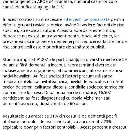
varianta genetică APOE ε4 în analiză, numărul cazurilor cu o
cauză identificată ajunge la 31%.
În acest context sunt necesare
intervenții personalizate
pentru
diferite grupuri rasiale și etnice, având în vedere factorii de risc
specifici, au explicat autorii. Această abordare este critică,
deoarece nu există un tratament pentru boala Alzheimer, iar
prevenirea sau întârzierea demenței prin reducerea factorilor de
risc controlabili este o prioritate de sănătate publică.
Studiul a implicat 91.881 de participanți, cu o vârstă medie de 59
de ani și fără demență la început, reprezentând diverse etnii,
inclusiv americani, japonezi, latino-americani, afro-americani și
nativi hawaiieni. Au fost analizați factori precum utilizarea
medicamentelor, activitatea fizică, nivelul de educație, numărul
orelor de somn, calitatea dietei și condițiile socioeconomice din
zona în care locuiesc. După nouă ani de urmărire, 16.507
participanți au fost diagnosticați cu boala Alzheimer sau
demență asociată, după vârsta de 60 de ani.
Rezultatele au arătat că 31% din cazurile de demență pot fi
atribuite factorilor de risc cunoscuți, cu aproximativ 23%
explicabile doar prin factori controlabili. Acest procent a crescut