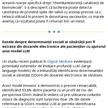
această reacție specifică drept “chemiluminiscență catalizată de
biomolecule”. S-a descoperit că luciferina poate detecta
cantitatea de proteină spike din salivă cu aceeași precizie ca o
tehnică utilizată în prezent în dezvoltarea vaccinurilor, cu marele
avantaj că rezultatul poate fi returnat într-un minut.
Datele despre determinanții sociali ai sănătății pot fi
extrase din dosarele electronice ale pacienților cu ajutorul
unui model LLM
Un studiu recent publicat în
Digital Medicine
evidențiază
potențialul sistemelor de învățare profundă LLM (large
language models) de a îmbunătăți identificarea determinanților
sociali ai sănătății (SDoH) din dosarele electronice de sănătate.
Acest model inovator a demonstrat o precizie remarcabilă,
identificând 93,8% dintre pacienții cu un profil de risc din
perspectiva SDoH. Având în vedere că prin utilizarea codurilor
clasice de diagnostic sunt surprinse doar 2% din datele
referitoare la SDoH, modelul LLM ar permite identificarea