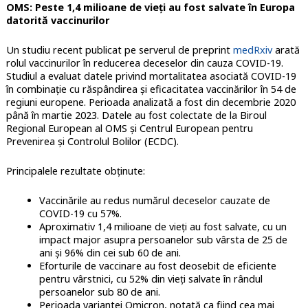
OMS: Peste 1,4 milioane de vieți au fost salvate în Europa
datorită vaccinurilor
Un studiu recent publicat pe serverul de preprint
medRxiv
arată
rolul vaccinurilor în reducerea deceselor din cauza COVID-19.
Studiul a evaluat datele privind mortalitatea asociată COVID-19
în combinație cu răspândirea și eficacitatea vaccinărilor în 54 de
regiuni europene. Perioada analizată a fost din decembrie 2020
până în martie 2023. Datele au fost colectate de la Biroul
Regional European al OMS și Centrul European pentru
Prevenirea și Controlul Bolilor (ECDC).
Principalele rezultate obținute:
Vaccinările au redus numărul deceselor cauzate de
COVID-19 cu 57%.
Aproximativ 1,4 milioane de vieți au fost salvate, cu un
impact major asupra persoanelor sub vârsta de 25 de
ani și 96% din cei sub 60 de ani.
Eforturile de vaccinare au fost deosebit de eficiente
pentru vârstnici, cu 52% din vieți salvate în rândul
persoanelor sub 80 de ani.
Perioada variantei Omicron, notată ca fiind cea mai