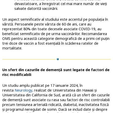
devastatoare, a înregistrat cel mai mare număr de vieți
salvate datorită vaccinării.
Un aspect semnificativ al studiului este accentul pe populația în
vârstă. Persoanele peste vârsta de 60 de ani, care au
reprezentat 80% din toate decesele asociate COVID-19, au
beneficiat semnificativ de pe urma vaccinărilor. Recomandarea
OMS pentru această categorie demografică de a primi cel puțin
trei doze de vaccin a fost esențială în scăderea ratelor de
mortalitate.
Un sfert din cazurile de demență sunt legate de factori de
risc modificabili
Un studiu amplu publicat pe 17 ianuarie 2024, în
revista
Neurology,
realizat de Universitatea din Hawaii și
Universitatea din California de Sud, arată că un sfert din cazurile
de demență sunt asociate cu rasa sau factori de risc controlabili
precum tensiunea arterială ridicată, diabetul, inactivitatea fizică
și programul neregulat de somn. Dacă se includ date și despre