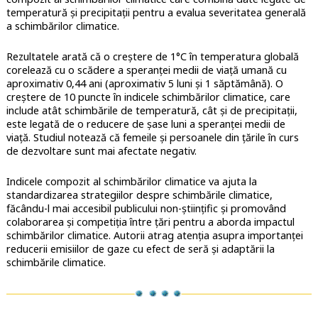
temperatură și precipitații pentru a evalua severitatea generală
a schimbărilor climatice.
Rezultatele arată că o creștere de 1°C în temperatura globală
corelează cu o scădere a speranței medii de viață umană cu
aproximativ 0,44 ani (aproximativ 5 luni și 1 săptămână). O
creștere de 10 puncte în indicele schimbărilor climatice, care
include atât schimbările de temperatură, cât și de precipitații,
este legată de o reducere de șase luni a speranței medii de
viață. Studiul notează că femeile și persoanele din țările în curs
de dezvoltare sunt mai afectate negativ.
Indicele compozit al schimbărilor climatice va ajuta la
standardizarea strategiilor despre schimbările climatice,
făcându-l mai accesibil publicului non-științific și promovând
colaborarea și competiția între țări pentru a aborda impactul
schimbărilor climatice. Autorii atrag atenția asupra importanței
reducerii emisiilor de gaze cu efect de seră și adaptării la
schimbările climatice.