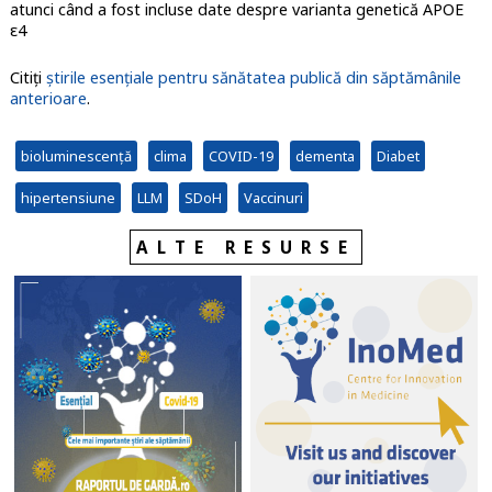
atunci când a fost incluse date despre varianta genetică APOE
ε4
Citiți
știrile esențiale pentru sănătatea publică din săptămânile
anterioare
.
bioluminescență
clima
COVID-19
dementa
Diabet
hipertensiune
LLM
SDoH
Vaccinuri
ALTE RESURSE