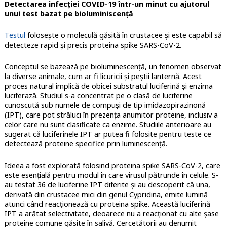
Detectarea infecției COVID-19 într-un minut cu ajutorul
unui test bazat pe bioluminiscență
Testul
folosește o moleculă găsită în crustacee și este capabil să
detecteze rapid și precis proteina spike SARS-CoV-2.
Conceptul se bazează pe bioluminescență, un fenomen observat
la diverse animale, cum ar fi licuricii și peștii lanternă. Acest
proces natural implică de obicei substratul luciferină și enzima
luciferază. Studiul s-a concentrat pe o clasă de luciferine
cunoscută sub numele de compuși de tip imidazopirazinonă
(IPT), care pot străluci în prezența anumitor proteine, inclusiv a
celor care nu sunt clasificate ca enzime. Studiile anterioare au
sugerat că luciferinele IPT ar putea fi folosite pentru teste ce
detectează proteine specifice prin luminescență.
Ideea a fost explorată folosind proteina spike SARS-CoV-2, care
este esențială pentru modul în care virusul pătrunde în celule. S-
au testat 36 de luciferine IPT diferite și au descoperit că una,
derivată din crustacee mici din genul Cypridina, emite lumină
atunci când reacționează cu proteina spike. Această luciferină
IPT a arătat selectivitate, deoarece nu a reacționat cu alte șase
proteine comune găsite în salivă. Cercetătorii au denumit