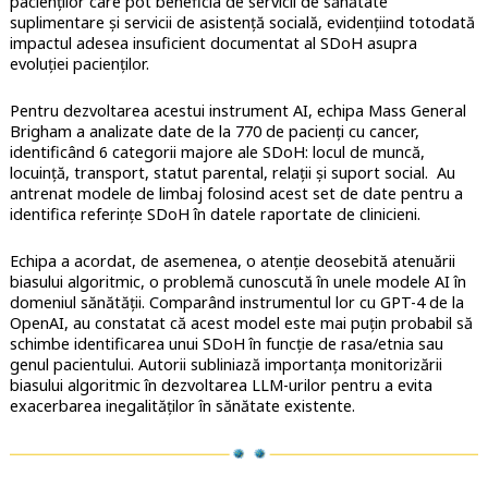
pacienților care pot beneficia de servicii de sănătate
suplimentare și servicii de asistență socială, evidențiind totodată
impactul adesea insuficient documentat al SDoH asupra
evoluției pacienților.
Pentru dezvoltarea acestui instrument AI, echipa Mass General
Brigham a analizate date de la 770 de pacienți cu cancer,
identificând 6 categorii majore ale SDoH: locul de muncă,
locuință, transport, statut parental, relații și suport social. Au
antrenat modele de limbaj folosind acest set de date pentru a
identifica referințe SDoH în datele raportate de clinicieni.
Echipa a acordat, de asemenea, o atenție deosebită atenuării
biasului algoritmic, o problemă cunoscută în unele modele AI în
domeniul sănătății. Comparând instrumentul lor cu GPT-4 de la
OpenAI, au constatat că acest model este mai puțin probabil să
schimbe identificarea unui SDoH în funcție de rasa/etnia sau
genul pacientului. Autorii subliniază importanța monitorizării
biasului algoritmic în dezvoltarea LLM-urilor pentru a evita
exacerbarea inegalităților în sănătate existente.