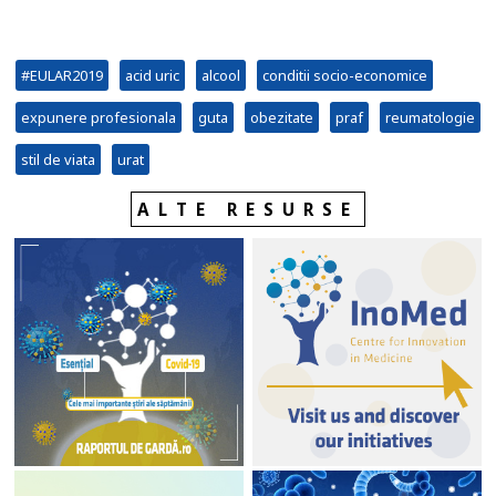
#EULAR2019
acid uric
alcool
conditii socio-economice
expunere profesionala
guta
obezitate
praf
reumatologie
stil de viata
urat
ALTE RESURSE