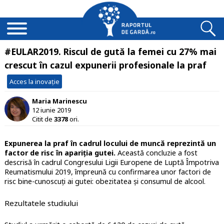
#EULAR2019. Riscul de gută la femei cu 27% mai
crescut în cazul expunerii profesionale la praf
Acces la inovație
Maria Marinescu
12 iunie 2019
Citit de
3378
ori.
Expunerea la praf în cadrul locului de muncă reprezintă un
factor de risc în apariția gutei.
Această concluzie a fost
descrisă în cadrul Congresului Ligii Europene de Luptă Împotriva
Reumatismului 2019, împreună cu confirmarea unor factori de
risc bine-cunoscuți ai gutei: obezitatea și consumul de alcool.
Rezultatele studiului