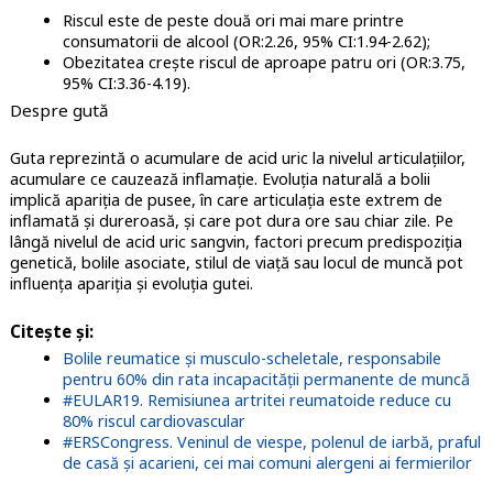
Riscul este de peste două ori mai mare printre
consumatorii de alcool (OR:2.26, 95% CI:1.94-2.62);
Obezitatea crește riscul de aproape patru ori (OR:3.75,
95% CI:3.36-4.19).
Despre gută
Guta reprezintă o acumulare de acid uric la nivelul articulațiilor,
acumulare ce cauzează inflamație. Evoluția naturală a bolii
implică apariția de pusee, în care articulația este extrem de
inflamată și dureroasă, și care pot dura ore sau chiar zile. Pe
lângă nivelul de acid uric sangvin, factori precum predispoziția
genetică, bolile asociate, stilul de viață sau locul de muncă pot
influența apariția și evoluția gutei.
Citește și:
Bolile reumatice și musculo-scheletale, responsabile
pentru 60% din rata incapacităţii permanente de muncă
#EULAR19. Remisiunea artritei reumatoide reduce cu
80% riscul cardiovascular
#ERSCongress. Veninul de viespe, polenul de iarbă, praful
de casă și acarieni, cei mai comuni alergeni ai fermierilor