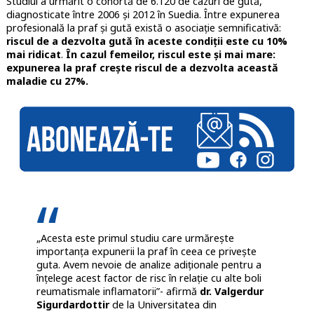
Studiul a urmărit o cohortă de 6.120 de cazuri de gută,
diagnosticate între 2006 și 2012 în Suedia. Între expunerea
profesională la praf și gută există o asociație semnificativă:
riscul de a dezvolta gută în aceste condiții este cu 10%
mai ridicat
.
În cazul femeilor, riscul este și mai mare:
expunerea la praf crește riscul de a dezvolta această
maladie cu 27%.
„Acesta este primul studiu care urmărește
importanța expunerii la praf în ceea ce privește
guta. Avem nevoie de analize adiționale pentru a
înțelege acest factor de risc în relație cu alte boli
reumatismale inflamatorii”- afirmă
dr. Valgerdur
Sigurdardottir
de la Universitatea din