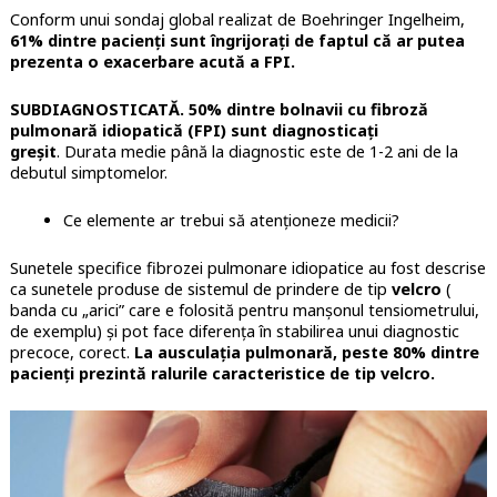
Conform unui sondaj global realizat de Boehringer Ingelheim,
61% dintre pacienți sunt îngrijorați de faptul că ar putea
prezenta o exacerbare acută a FPI.
SUBDIAGNOSTICATĂ.
50% dintre bolnavii cu fibroză
pulmonară idiopatică (FPI) sunt diagnosticați
greșit
. Durata medie până la diagnostic este de 1-2 ani de la
debutul simptomelor.
Ce elemente ar trebui să atenționeze medicii?
Sunetele specifice fibrozei pulmonare idiopatice au fost descrise
ca sunetele produse de sistemul de prindere de tip
velcro
(
banda cu „arici” care e folosită pentru manșonul tensiometrului,
de exemplu) și pot face diferența în stabilirea unui diagnostic
precoce, corect.
La ausculația pulmonară, peste 80% dintre
pacienți prezintă ralurile caracteristice de tip velcro.