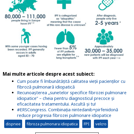
Mai multe articole despre acest subiect:
Cum poate fi îmbunătățită calitatea vieții pacienților cu
fibroză pulmonară idiopatică
Recunoașterea „sunetelor specifice fibrozei pulmonare
idiopatice” – cheia pentru diagnosticul precoce și
eficacitatea tratamentului. Ascultă și tu!
#ERSCongress. Combinația nintedanib+pirfenidonă
reduce progresia fibrozei pulmonare idiopatice
dispnee
fibroza pulmonara idiopatica
FPI
velcro