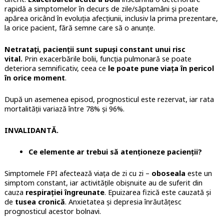
rapidă a simptomelor în decurs de zile/săptamâni și poate
apărea oricând în evoluția afecțiunii, inclusiv la prima prezentare,
la orice pacient, fără semne care să o anunțe.
Netratați, pacienții sunt supuși constant unui risc
vital.
Prin exacerbările bolii, funcția pulmonară se poate
deteriora semnificativ, ceea ce
le poate pune viața în pericol
în orice moment
.
După un asemenea episod, prognosticul este rezervat, iar rata
mortalității variază între 78% și 96%.
INVALIDANTĂ.
Ce elemente ar trebui să atenționeze pacienții?
Simptomele FPI afectează viața de zi cu zi –
oboseala
este un
simptom constant, iar activitățile obișnuite au de suferit din
cauza
respirației îngreunate
. Epuizarea fizică este cauzată și
de
tusea cronică
. Anxietatea și depresia înrăutățesc
prognosticul acestor bolnavi.