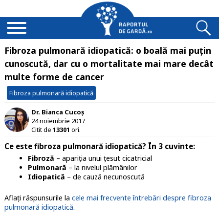
Fibroza pulmonară idiopatică: o boală mai puțin
cunoscută, dar cu o mortalitate mai mare decât
multe forme de cancer
Fibroza pulmonară idiopatică
Dr. Bianca Cucoș
24 noiembrie 2017
Citit de
13301
ori.
Ce este fibroza pulmonară idiopatică? În 3 cuvinte
:
Fibroză
– apariția unui țesut cicatricial
Pulmonară
– la nivelul plămânilor
Idiopatică
– de cauză necunoscută
Aflați răspunsurile la
cele mai frecvente întrebări despre fibroza
pulmonară idiopatică
.