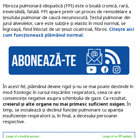
Fibroza pulmonară idiopatică (FPI) este o boală cronică, rară,
ireversibilă, fatală. FPI apare printr-un proces de remodelare a
țesutului pulmonar de cauză necunoscută. Țestul pulmonar din
jurul alveolelor, care este subțire și elastic în mod normal, se
îngroașă, fiind înlocuit de un țesut cicatricial, fibros.
Citește aici
cum funcționează plămânul normal.
În acest fel, plămânul devine rigid și nu se mai poate destinde în
mod fiziologic în cursul mișcărilor respiratorii, ceea ce are
consencințe negative asupra schimbului de gaze. Ca rezultat,
creierul și alte organe nu mai primesc suficient oxigen.
În
timp, se instalează și declinul funcției pulmonare cu apariția
insuficienței respiratorii și, în final, a decesului persoanei
respective.