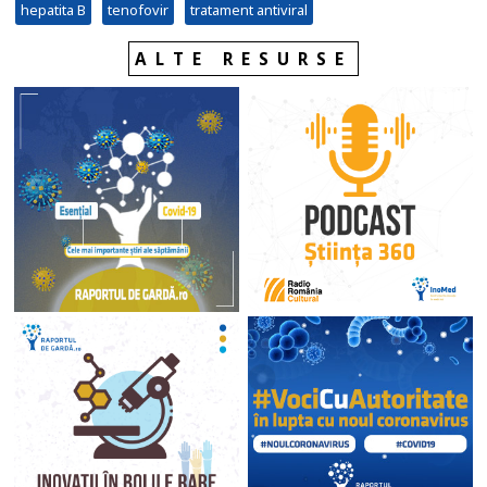
hepatita B
tenofovir
tratament antiviral
ALTE RESURSE