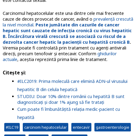
este contactul sexual.
Carcinomul hepatocelular este una dintre cele mai frecvente
cauze de deces provocat de cancer, având o
prevalență crescută
la nivel mondial
.
Peste jumătate din cazurile de cancer
hepatic sunt cauzate de infecția cronică cu virus hepatitic
B
.
Încărcătura virală crescută se asociază cu riscul de a
dezvolta cancer hepatic la pacienții cu hepatit
ă
cronică B
.
Viremia poate fi controlată prin tratament cu agenți antivirali
direcți, precum tenofovir și entecavir. Conform
ghidurilor
actuale
, aceștia reprezintă prima linie de tratament.
Citește și:
#ILC2019: Prima moleculă care elimină ADN-ul virusului
hepatitic B din celula hepatică
STUDIU: Doar 10% dintre românii cu hepatită B sunt
diagnosticaţi și doar 1% ajung să fie tratați
Cum poate fi îmbunătățită relația medic-pacient cu
hepatită
#ILC19
carcinom hepatocelular
entecavir
gastroenterologie