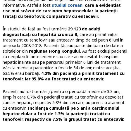
informative. Astfel a fost
studiul corean
, care a evidențiat
risc mai scăzut de carcinom hepatocelular la pacienții
tratați cu tenofovir, comparativ cu entecavir.
În studiul de față au fost urmăriți
29.123 de adulți
diagnosticați cu hepatită cronică B
, care au primit inițial
tratament cu tenofovir sau entecavir timp de cel puțin 6 luni în
perioada 2008-2018. Pacienții făceau parte din baza de date a
spitalelor din
regiunea Hong Kongului.
Au fost excluși pacienții
cu neoplazii în antecedente sau care au necesitat transplant
hepatic înainte sau pe parcursul primelor 6 luni de tratament.
Vârsta medie a pacienților a fost de 54 de ani; dintre aceștia,
63.5% erau bărbați.
4.2% din pacienți a primit tratament cu
tenofovir, iar 95.8% au fost tratați cu entecavir.
Pacienții au fost urmăriți pentru o perioadă medie de 3.3 ani,
timp în care 0.7% din pacienții tratați cu tenofovir au dezvoltat
cancer hepatic, respectiv 5.3% din cei care au primit tratament
cu entecavir.
Incidența cumulată pe 5 ani a carcinomului
hepatocelular a fost de 1.3% la pacienții tratați cu
tenofovir, respectiv de 7.5% în grupul tratat cu entecavir.