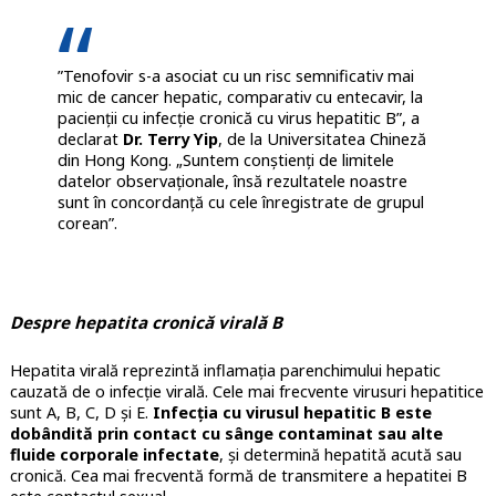
”Tenofovir s-a asociat cu un risc semnificativ mai
mic de cancer hepatic, comparativ cu entecavir, la
pacienții cu infecție cronică cu virus hepatitic B”, a
declarat
Dr. Terry Yip
, de la Universitatea Chineză
din Hong Kong. „Suntem conștienți de limitele
datelor observaționale, însă rezultatele noastre
sunt în concordanță cu cele înregistrate de grupul
corean”.
Despre hepatita cronică virală B
Hepatita virală reprezintă inflamația parenchimului hepatic
cauzată de o infecție virală. Cele mai frecvente virusuri hepatitice
sunt A, B, C, D și E.
Infecția cu virusul hepatitic B este
dobândită prin contact cu sânge contaminat sau alte
fluide corporale infectate
, și determină hepatită acută sau
cronică. Cea mai frecventă formă de transmitere a hepatitei B