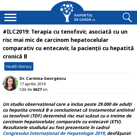
#ILC2019: Terapia cu tenofovir, asociată cu un
risc mai mic de carcinom hepatocelular
comparativ cu entecavir, la pacienții cu hepatită
cronică B
Health literacy
Dr. Carmina Georgescu
17 aprilie 2019
Citit de
6627
ori.
Un studiu observațional care a inclus peste 29.000 de adulți
cu hepatita cronică B a concluzionat că tratamentul antiviral
cu tenofovir (TDF) determină risc mai scăzut cu o treime de
carcinom hepatocelular, comparativ cu entecavir (ETV).
Rezultatele studiului au fost prezentate în cadrul
Congresului Internațional de Hepatologie 2019
, desfășurat