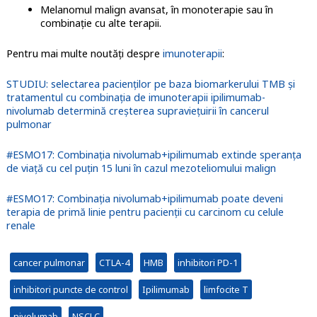
Melanomul malign avansat, în monoterapie sau în
combinație cu alte terapii.
Pentru mai multe noutăți despre
imunoterapii
:
STUDIU: selectarea pacienților pe baza biomarkerului TMB și
tratamentul cu combinația de imunoterapii ipilimumab-
nivolumab determină creșterea supraviețuirii în cancerul
pulmonar
#ESMO17: Combinația nivolumab+ipilimumab extinde speranța
de viață cu cel puțin 15 luni în cazul mezoteliomului malign
#ESMO17: Combinația nivolumab+ipilimumab poate deveni
terapia de primă linie pentru pacienții cu carcinom cu celule
renale
cancer pulmonar
CTLA-4
HMB
inhibitori PD-1
inhibitori puncte de control
Ipilimumab
limfocite T
nivolumab
NSCLC