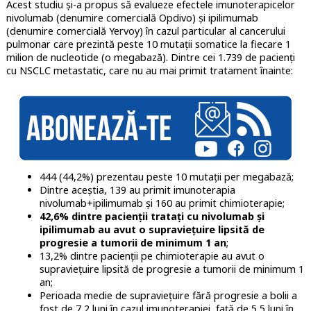
Acest studiu și-a propus să evalueze efectele imunoterapicelor
nivolumab (denumire comercială Opdivo) și ipilimumab
(denumire comercială Yervoy) în cazul particular al cancerului
pulmonar care prezintă peste 10 mutații somatice la fiecare 1
milion de nucleotide (o megabază). Dintre cei 1.739 de pacienți
cu NSCLC metastatic, care nu au mai primit tratament înainte:
444 (44,2%) prezentau peste 10 mutații per megabază;
Dintre aceștia, 139 au primit imunoterapia
nivolumab+ipilimumab și 160 au primit chimioterapie;
42,6% dintre pacienții tratați cu nivolumab și
ipilimumab au avut o supraviețuire lipsită de
progresie a tumorii de minimum 1 an
;
13,2% dintre pacienții pe chimioterapie au avut o
supraviețuire lipsită de progresie a tumorii de minimum 1
an;
Perioada medie de supraviețuire fără progresie a bolii a
fost de 7,2 luni în cazul imunoterapiei, față de 5,5 luni în