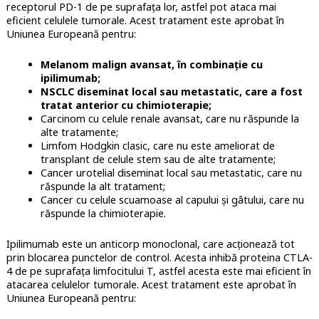
receptorul PD-1 de pe suprafața lor, astfel pot ataca mai
eficient celulele tumorale. Acest tratament este aprobat în
Uniunea Europeană pentru:
Melanom malign avansat, în combinație cu
ipilimumab;
NSCLC diseminat local sau metastatic, care a fost
tratat anterior cu chimioterapie;
Carcinom cu
celule renale avansat, care nu răspunde la
alte tratamente;
Limfom Hodgkin clasic, care nu este ameliorat de
transplant de celule stem sau de alte tratamente;
Cancer urotelial diseminat local sau metastatic, care nu
răspunde la alt tratament;
Cancer cu celule scuamoase al capului și gâtului, care nu
răspunde la chimioterapie.
Ipilimumab
este un anticorp monoclonal, care acționează tot
prin blocarea punctelor de control. Acesta inhibă proteina CTLA-
4 de pe suprafața limfocitului T, astfel acesta este mai eficient în
atacarea celulelor tumorale. Acest tratament este aprobat în
Uniunea Europeană pentru: