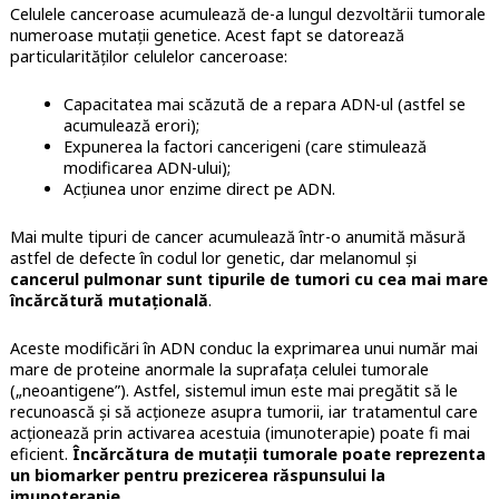
Celulele canceroase acumulează de-a lungul dezvoltării tumorale
numeroase mutații genetice. Acest fapt se datorează
particularităților celulelor canceroase
:
Capacitatea mai scăzută de a repara ADN-ul (astfel se
acumulează erori);
Expunerea la factori cancerigeni (care stimulează
modificarea ADN-ului);
Acțiunea unor enzime direct pe ADN.
Mai multe tipuri de cancer acumulează într-o anumită măsură
astfel de defecte în codul lor genetic, dar melanomul și
cancerul pulmonar sunt tipurile de tumori cu cea mai mare
încărcătură mutațională
.
Aceste modificări în ADN conduc la exprimarea unui număr mai
mare de proteine anormale la suprafața celulei tumorale
(„neoantigene”). Astfel, sistemul imun este mai pregătit să le
recunoască și să acționeze asupra tumorii, iar tratamentul care
acționează prin activarea acestuia (imunoterapie) poate fi mai
eficient.
Încărcătura de mutații tumorale poate reprezenta
un biomarker pentru prezicerea răspunsului la
imunoterapie
.