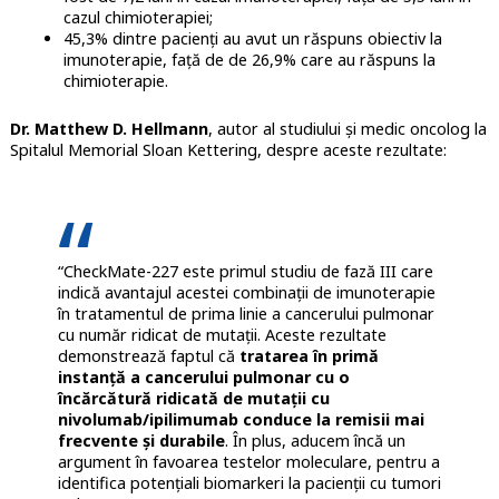
cazul chimioterapiei;
45,3% dintre pacienți au avut un răspuns obiectiv la
imunoterapie, față de de 26,9% care au răspuns la
chimioterapie.
Dr. Matthew D. Hellmann
, autor al studiului și medic oncolog la
Spitalul Memorial Sloan Kettering, despre aceste rezultate:
“CheckMate-227 este primul studiu de fază III care
indică avantajul acestei combinații de imunoterapie
în tratamentul de prima linie a cancerului pulmonar
cu număr ridicat de mutații. Aceste rezultate
demonstrează faptul că
tratarea în primă
instanță a cancerului pulmonar cu o
încărcătură ridicată de mutații cu
nivolumab/ipilimumab conduce la remisii mai
frecvente și durabile
. În plus, aducem încă un
argument în favoarea testelor moleculare, pentru a
identifica potențiali biomarkeri la pacienții cu tumori