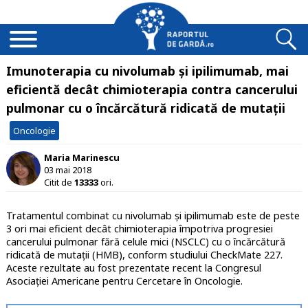
Imunoterapia cu nivolumab și ipilimumab, mai
eficientă decât chimioterapia contra cancerului
pulmonar cu o încărcătură ridicată de mutații
Oncologie
Maria Marinescu
03 mai 2018
Citit de
13333
ori.
Tratamentul combinat cu nivolumab și ipilimumab este de peste
3 ori mai eficient decât chimioterapia împotriva progresiei
cancerului pulmonar fără celule mici (NSCLC) cu o încărcătură
ridicată de mutații (HMB), conform studiului
CheckMate 227
.
Aceste rezultate au fost prezentate recent la
Congresul
Asociației Americane pentru Cercetare în Oncologie
.