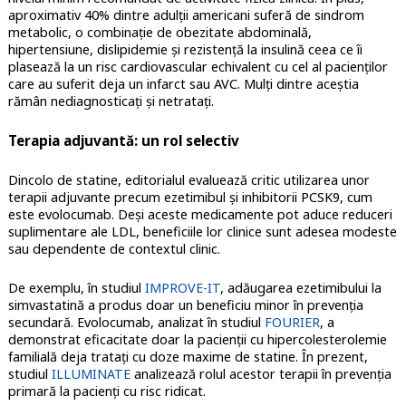
aproximativ 40% dintre adulții americani suferă de sindrom
metabolic, o combinație de obezitate abdominală,
hipertensiune, dislipidemie și rezistență la insulină ceea ce îi
plasează la un risc cardiovascular echivalent cu cel al pacienților
care au suferit deja un infarct sau AVC. Mulți dintre aceștia
rămân nediagnosticați și netratați.
Terapia adjuvantă: un rol selectiv
Dincolo de statine, editorialul evaluează critic utilizarea unor
terapii adjuvante precum ezetimibul și inhibitorii PCSK9, cum
este evolocumab. Deși aceste medicamente pot aduce reduceri
suplimentare ale LDL, beneficiile lor clinice sunt adesea modeste
sau dependente de contextul clinic.
De exemplu, în studiul
IMPROVE-IT
, adăugarea ezetimibului la
simvastatină a produs doar un beneficiu minor în prevenția
secundară. Evolocumab, analizat în studiul
FOURIER
, a
demonstrat eficacitate doar la pacienții cu hipercolesterolemie
familială deja tratați cu doze maxime de statine. În prezent,
studiul
ILLUMINATE
analizează rolul acestor terapii în prevenția
primară la pacienți cu risc ridicat.