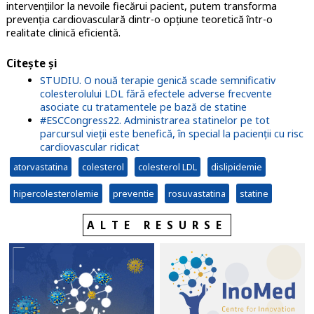
intervențiilor la nevoile fiecărui pacient, putem transforma
prevenția cardiovasculară dintr-o opțiune teoretică într-o
realitate clinică eficientă.
Citește și
STUDIU. O nouă terapie genică scade semnificativ
colesterolului LDL fără efectele adverse frecvente
asociate cu tratamentele pe bază de statine
#ESCCongress22. Administrarea statinelor pe tot
parcursul vieţii este benefică, în special la pacienţii cu risc
cardiovascular ridicat
atorvastatina
colesterol
colesterol LDL
dislipidemie
hipercolesterolemie
preventie
rosuvastatina
statine
ALTE RESURSE