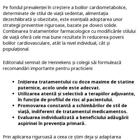
Pe fondul prevalenței în creștere a bolilor cardiometabolice,
determinate de stilul de viață sedentar, alimentația
dezechilibrată și obezitate, este esențială adoptarea unor
strategii preventive riguroase, bazate pe dovezi solide.
Combinarea tratamentelor farmacologice cu modificările stilului
de viață oferă cele mai bune rezultate în reducerea poverii
bolilor cardiovasculare, atât la nivel individual, cât și
populațional.
Editorialul semnat de Hennekens și colegii săi formulează
recomandări importante pentru practicieni:
Inițierea tratamentului cu doze maxime de statine
puternice, acolo unde este adecvat.
Utilizarea atentă și selectivă a terapiilor adjuvante,
în funcție de profilul de risc al pacientului.
Promovarea constantă a schimbărilor de stil de
viață, indiferent de tratamentul medicamentos.
Evaluarea individualizată a beneficiului adăugării
aspirinei în prevenția primară.
Prin aplicarea riguroasă a ceea ce știm deja și adaptarea