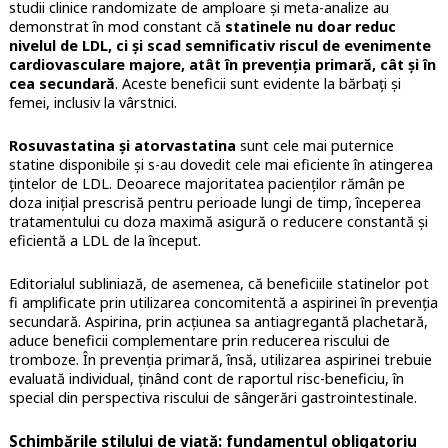
studii clinice randomizate de amploare și meta-analize au
demonstrat în mod constant că
statinele nu doar reduc
nivelul de LDL, ci și scad semnificativ riscul de evenimente
cardiovasculare majore, atât în prevenția primară, cât și în
cea secundară
. Aceste beneficii sunt evidente la bărbați și
femei, inclusiv la vârstnici.
Rosuvastatina și atorvastatina
sunt cele mai puternice
statine disponibile și s-au dovedit cele mai eficiente în atingerea
țintelor de LDL. Deoarece majoritatea pacienților rămân pe
doza inițial prescrisă pentru perioade lungi de timp, începerea
tratamentului cu doza maximă asigură o reducere constantă și
eficientă a LDL de la început.
Editorialul subliniază, de asemenea, că beneficiile statinelor pot
fi amplificate prin utilizarea concomitentă a aspirinei în prevenția
secundară. Aspirina, prin acțiunea sa antiagregantă plachetară,
aduce beneficii complementare prin reducerea riscului de
tromboze. În prevenția primară, însă, utilizarea aspirinei trebuie
evaluată individual, ținând cont de raportul risc-beneficiu, în
special din perspectiva riscului de sângerări gastrointestinale.
Schimbările stilului de viață: fundamentul obligatoriu