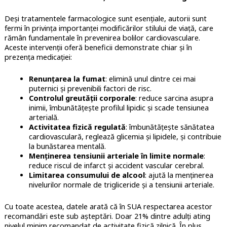
Deși tratamentele farmacologice sunt esențiale, autorii sunt
fermi în privința importanței modificărilor stilului de viață, care
rămân fundamentale în prevenirea bolilor cardiovasculare.
Aceste intervenții oferă beneficii demonstrate chiar și în
prezența medicației:
Renunțarea la fumat
: elimină unul dintre cei mai
puternici și prevenibili factori de risc.
Controlul greutății corporale
: reduce sarcina asupra
inimii, îmbunătățește profilul lipidic și scade tensiunea
arterială.
Activitatea fizică regulată
: îmbunătățește sănătatea
cardiovasculară, reglează glicemia și lipidele, și contribuie
la bunăstarea mentală.
Menținerea tensiunii arteriale în limite normale
:
reduce riscul de infarct și accident vascular cerebral.
Limitarea consumului de alcool
: ajută la menținerea
nivelurilor normale de trigliceride și a tensiunii arteriale.
Cu toate acestea, datele arată că în SUA respectarea acestor
recomandări este sub așteptări. Doar 21% dintre adulți ating
nivelul minim recomandat de activitate fizică zilnică. În plus,