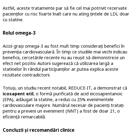
Astfel, aceste tratamente par să fie cel mai potrivit rezervate
pacienților cu risc foarte înalt care nu ating țintele de LDL doar
cu statine.
Rolul omega-3
Acizii grași omega-3 au fost mult timp considerați benefici în
prevenția cardiovasculară. În timp ce studiile mai vechi indicau
beneficii, cercetările recente nu au reușit să demonstreze un
efect net pozitiv. Autorii sugerează că utilizarea largă a
statinelor în rândul participanților ar putea explica aceste
rezultate contradictorii.
Totuși, un studiu recent notabil, REDUCE-IT, a demonstrat că
icosapent etil
, o formă purificată de acid eicosapentanoic
(EPA), adăugat la statine, a redus cu 25% evenimentele
cardiovasculare majore. Numărul necesar de pacienți tratați
pentru a preveni un eveniment (NNT) a fost de doar 21, o
eficiență remarcabilă.
Concluzii și recomandări clinice