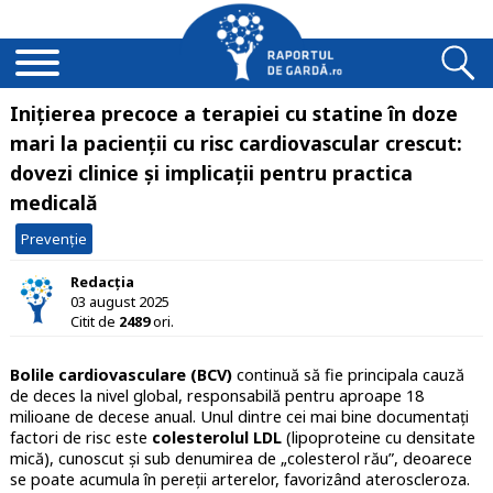
Inițierea precoce a terapiei cu statine în doze
mari la pacienții cu risc cardiovascular crescut:
dovezi clinice și implicații pentru practica
medicală
Prevenție
Redacția
03 august 2025
Citit de
2489
ori.
Bolile cardiovasculare (BCV)
continuă să fie principala cauză
de deces la nivel global, responsabilă pentru aproape 18
milioane de decese anual. Unul dintre cei mai bine documentați
factori de risc este
colesterolul LDL
(lipoproteine cu densitate
mică), cunoscut și sub denumirea de „colesterol rău”, deoarece
se poate acumula în pereții arterelor, favorizând ateroscleroza.