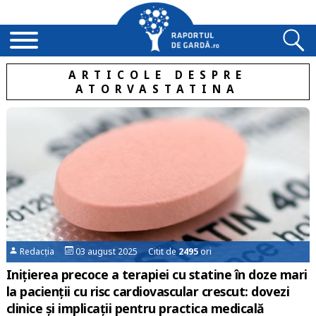
ARTICOLE DESPRE
ATORVASTATINA
Redacția
03 august 2025 Citit de
2495
ori
Inițierea precoce a terapiei cu statine în doze mari
la pacienții cu risc cardiovascular crescut: dovezi
clinice și implicații pentru practica medicală