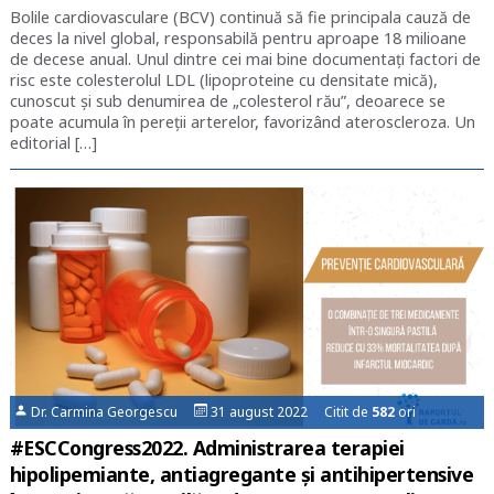
Bolile cardiovasculare (BCV) continuă să fie principala cauză de
deces la nivel global, responsabilă pentru aproape 18 milioane
de decese anual. Unul dintre cei mai bine documentați factori de
risc este colesterolul LDL (lipoproteine cu densitate mică),
cunoscut și sub denumirea de „colesterol rău”, deoarece se
poate acumula în pereții arterelor, favorizând ateroscleroza. Un
editorial […]
Dr. Carmina Georgescu
31 august 2022 Citit de
582
ori
#ESCCongress2022. Administrarea terapiei
hipolipemiante, antiagregante și antihipertensive