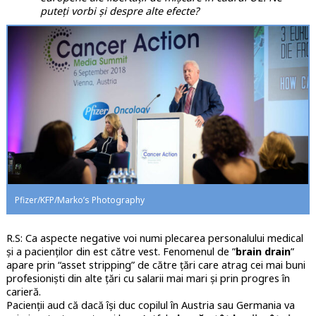
puteți vorbi și despre alte efecte?
Pfizer/KFP/Marko’s Photography
R.S: Ca aspecte negative voi numi plecarea personalului medical
și a pacienților din est către vest. Fenomenul de ”
brain drain
”
apare prin “asset stripping” de către țări care atrag cei mai buni
profesioniști din alte țări cu salarii mai mari și prin progres în
carieră.
Pacienții aud că dacă își duc copilul în Austria sau Germania va