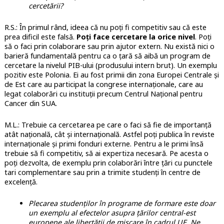
cercetării?
R.S.: În primul rând, ideea că nu poți fi competitiv sau că este
prea dificil este falsă.
Poți face cercetare la orice nivel
. Poți
să o faci prin colaborare sau prin ajutor extern. Nu există nici o
barieră fundamentală pentru ca o țară să aibă un program de
cercetare la nivelul PIB-ului (produsului intern brut). Un exemplu
pozitiv este Polonia. Ei au fost primii din zona Europei Centrale și
de Est care au participat la congrese internaționale, care au
legat colaborări cu instituții precum Centrul Național pentru
Cancer din SUA.
M.L.: Trebuie ca cercetarea pe care o faci să fie de importanță
atât națională, cât și internațională. Astfel poți publica în reviste
internaționale și primi fonduri externe. Pentru a le primi însă
trebuie să fi competitiv, să ai expertiza necesară. Pe acesta o
poți dezvolta, de exemplu prin colaborări între țări cu punctele
tari complementare sau prin a trimite studenți în centre de
excelență.
Plecarea studenților în programe de formare este doar
un exemplu al efectelor asupra țărilor central-est
europene ale libertății de mișcare în cadrul UE. Ne