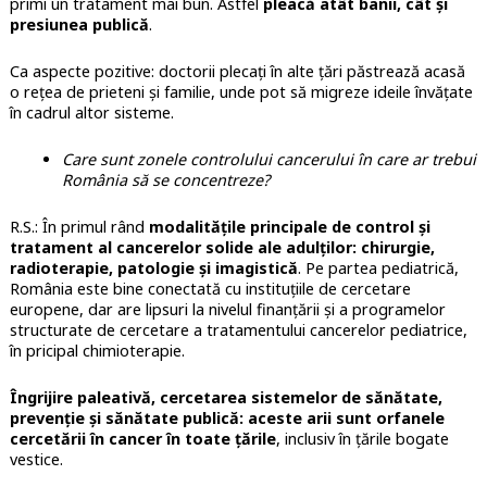
primi un tratament mai bun. Astfel
pleacă atât banii, cât și
presiunea publică
.
Ca aspecte pozitive: doctorii plecați în alte țări păstrează acasă
o rețea de prieteni și familie, unde pot să migreze ideile învățate
în cadrul altor sisteme.
Care sunt zonele controlului cancerului în care ar trebui
România să se concentreze?
R.S.: În primul rând
modalitățile principale de control și
tratament al cancerelor solide ale adulților: chirurgie,
radioterapie, patologie și imagistică
. Pe partea pediatrică,
România este bine conectată cu instituțiile de cercetare
europene, dar are lipsuri la nivelul finanțării și a programelor
structurate de cercetare a tratamentului cancerelor pediatrice,
în pricipal chimioterapie.
Îngrijire paleativă, cercetarea sistemelor de sănătate,
prevenție și sănătate publică: aceste arii sunt orfanele
cercetării în cancer în toate țările
, inclusiv în țările bogate
vestice.