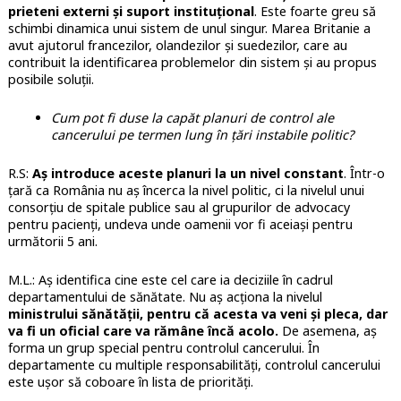
prieteni externi și suport instituțional
. Este foarte greu să
schimbi dinamica unui sistem de unul singur. Marea Britanie a
avut ajutorul francezilor, olandezilor și suedezilor, care au
contribuit la identificarea problemelor din sistem și au propus
posibile soluții.
Cum pot fi duse la capăt planuri de control ale
cancerului pe termen lung în țări instabile politic?
R.S:
Aș introduce aceste planuri la un nivel constant
. Într-o
țară ca România nu aș încerca la nivel politic, ci la nivelul unui
consorțiu de spitale publice sau al grupurilor de advocacy
pentru pacienți, undeva unde oamenii vor fi aceiași pentru
următorii 5 ani.
M.L.: Aș identifica cine este cel care ia deciziile în cadrul
departamentului de sănătate. Nu aș acționa la nivelul
ministrului sănătății, pentru că acesta va veni și pleca, dar
va fi un oficial care va rămâne încă acolo.
De asemena, aș
forma un grup special pentru controlul cancerului. În
departamente cu multiple responsabilități, controlul cancerului
este ușor să coboare în lista de priorități.