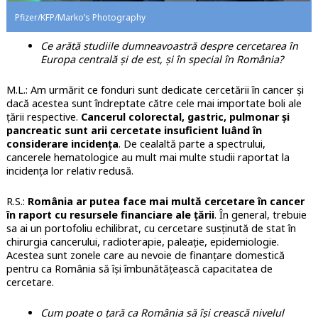
Pfizer/KFP/Marko’s Photography
Ce arătă studiile dumneavoastră despre cercetarea în
Europa centrală și de est, și în special în România?
M.L.: Am urmărit ce fonduri sunt dedicate cercetării în cancer și
dacă acestea sunt îndreptate către cele mai importate boli ale
țării respective.
Cancerul colorectal, gastric, pulmonar și
pancreatic sunt arii cercetate insuficient luând în
considerare incidența
. De cealaltă parte a spectrului,
cancerele hematologice au mult mai multe studii raportat la
incidența lor relativ redusă.
R.S.:
România ar putea face mai multă cercetare în cancer
în raport cu resursele financiare ale țării
. În general, trebuie
sa ai un portofoliu echilibrat, cu cercetare susținută de stat în
chirurgia cancerului, radioterapie, paleație, epidemiologie.
Acestea sunt zonele care au nevoie de finanțare domestică
pentru ca România să își îmbunătățească capacitatea de
cercetare.
Cum poate o țară ca România să își crească nivelul