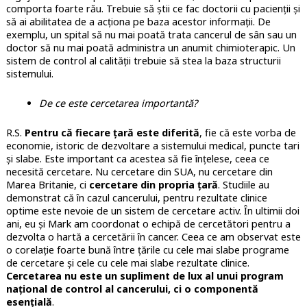
comporta foarte rău. Trebuie să știi ce fac doctorii cu pacienții și
să ai abilitatea de a acționa pe baza acestor informații. De
exemplu, un spital să nu mai poată trata cancerul de sân sau un
doctor să nu mai poată administra un anumit chimioterapic. Un
sistem de control al calității trebuie să stea la baza structurii
sistemului.
De ce este cercetarea importantă?
R.S.
Pentru că fiecare țară este diferită
, fie că este vorba de
economie, istoric de dezvoltare a sistemului medical, puncte tari
și slabe. Este important ca acestea să fie înțelese, ceea ce
necesită cercetare. Nu cercetare din SUA, nu cercetare din
Marea Britanie, ci
cercetare din propria țară
. Studiile au
demonstrat că în cazul cancerului, pentru rezultate clinice
optime este nevoie de un sistem de cercetare activ. În ultimii doi
ani, eu și Mark am coordonat o echipă de cercetători pentru a
dezvolta o hartă a cercetării în cancer. Ceea ce am observat este
o corelație foarte bună între țările cu cele mai slabe programe
de cercetare și cele cu cele mai slabe rezultate clinice.
Cercetarea nu este un supliment de lux al unui program
național de control al cancerului, ci o componentă
esențială
.