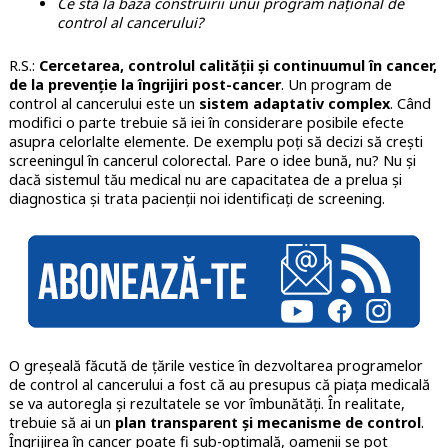
Ce stă la baza construirii unui program național de
control al cancerului?
R.S.:
Cercetarea, controlul calității și continuumul în cancer,
de la prevenție la îngrijiri post-cancer
. Un program de
control al cancerului este un
sistem adaptativ complex
. Când
modifici o parte trebuie să iei în considerare posibile efecte
asupra celorlalte elemente. De exemplu poți să decizi să crești
screeningul în cancerul colorectal. Pare o idee bună, nu? Nu și
dacă sistemul tău medical nu are capacitatea de a prelua și
diagnostica și trata pacienții noi identificați de screening.
O greșeală făcută de țările vestice în dezvoltarea programelor
de control al cancerului a fost că au presupus că piața medicală
se va autoregla și rezultatele se vor îmbunătăți. În realitate,
trebuie să ai un
plan transparent și mecanisme de control
.
Îngrijirea în cancer poate fi sub-optimală, oamenii se pot