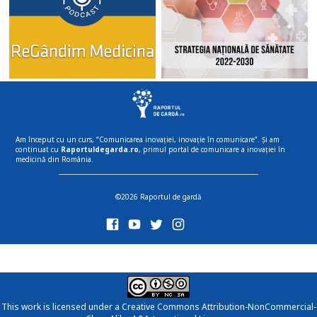
Am început cu un curs, “Comunicarea inovației, inovație în comunicare”. Și am
continuat cu
Raportuldegarda.ro
, primul portal de comunicare a inovației în
medicină din România.
©2026 Raportul de gardă
This work is licensed under a
Creative Commons Attribution-NonCommercial-