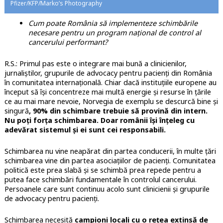
Pfizer/KFP/Marko’s Photography
Cum poate România să implementeze schimbările
necesare pentru un program național de control al
cancerului performant?
R.S.: Primul pas este o integrare mai bună a clinicienilor,
jurnaliștilor, grupurile de advocacy pentru pacienți din România
în comunitatea internațională. Chiar dacă instituțiile europene au
început să își concentreze mai multă energie și resurse în țările
ce au mai mare nevoie, Norvegia de exemplu se descurcă bine și
singură
, 90% din schimbare trebuie să provină din intern.
Nu poți forța schimbarea. Doar românii își înțeleg cu
adevărat sistemul și ei sunt cei responsabili.
Schimbarea nu vine neapărat din partea conducerii, în multe țări
schimbarea vine din partea asociațiilor de pacienți. Comunitatea
politică este prea slabă și se schimbă prea repede pentru a
putea face schimbări fundamentale în controlul cancerului.
Persoanele care sunt continuu acolo sunt clinicienii și grupurile
de advocacy pentru pacienți.
Schimbarea necesită
campioni locali cu o rețea extinsă de