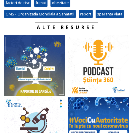
factori de risc
fumat
obezitate
OMS - Organizatia Mondiala a Sanatatii
raport
speranta viata
ALTE RESURSE