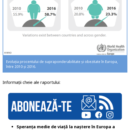
Evoluția procentului de supraponderabilitate și obezitate în Europa,
între 2010 și 2016.
Informații cheie ale raportului:
Speranța medie de viață la naștere în Europa a