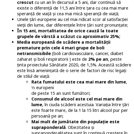
crescut
cu un an în decursul a 5 ani, dar continuă să
existe o diferență de 11,5 ani între țara cu cea mai mare
speranță de viață și cea mai mică speranță de viață;
Unele țări europene au cel mai ridicat scor al satisfacției
vieții din lume, dar diferențele între țări sunt pronunțate;
În 15 ani, mortalitatea de orice cauză la toate
grupele de vârstă a scăzut cu aproximativ 25%;
Media europeană de scădere a mortalității
premature prin cele 4 mari grupe de boli
netransmisibile
(boli cardiovasculare, cancer, diabet
zaharat și boli respiratorii ) este de
2% pe an
, peste
ținta proiectului Sănătate 2020, de 1,5%. Această scădere
este însă amenințată de o serie de factori de risc legați
de stilul de viață:
Rata fumatului este cea mai mare din lume
,
⅓ europeni
de peste 15 an sunt fumători;
Consumul de alcool este cel mai mare din
lume
, în ciuda scăderii acestuia. Variația între țări
este foarte mare, de la 1 la 15 litri alcool pur per
persoană pe an;
Mai mult de jumătate din populație este
supraponderală
. Obezitatea și
supraponderalitatea sunt în continuă creștere în