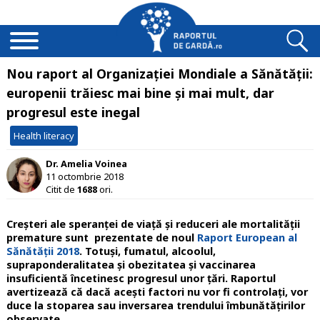
Nou raport al Organizației Mondiale a Sănătății:
europenii trăiesc mai bine și mai mult, dar
progresul este inegal
Health literacy
Dr. Amelia Voinea
11 octombrie 2018
Citit de
1688
ori.
Creșteri ale speranței de viață și reduceri ale mortalității
premature sunt prezentate de noul
Raport European al
Sănătății 2018
. Totuși, fumatul, alcoolul,
supraponderalitatea și obezitatea și vaccinarea
insuficientă încetinesc progresul unor țări. Raportul
avertizează că dacă acești factori nu vor fi controlați, vor
duce la stoparea sau inversarea trendului îmbunătățirilor
observate.