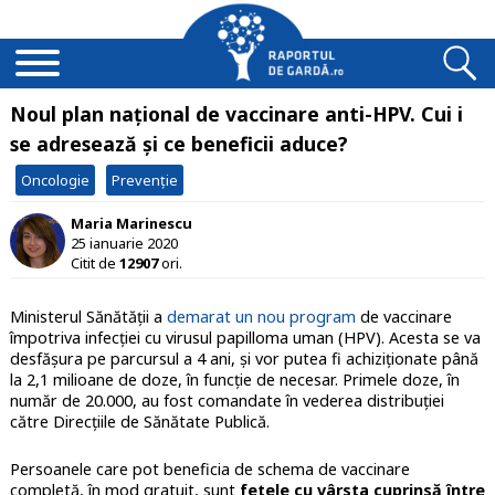
Noul plan național de vaccinare anti-HPV. Cui i
se adresează și ce beneficii aduce?
Oncologie
Prevenție
Maria Marinescu
25 ianuarie 2020
Citit de
12907
ori.
Ministerul Sănătății a
demarat un nou program
de vaccinare
împotriva infecției cu virusul papilloma uman (HPV). Acesta se va
desfășura pe parcursul a 4 ani, și vor putea fi achiziționate până
la 2,1 milioane de doze, în funcție de necesar. Primele doze, în
număr de 20.000, au fost comandate în vederea distribuției
către Direcțiile de Sănătate Publică.
Persoanele care pot beneficia de schema de vaccinare
completă, în mod gratuit, sunt
fetele cu vârsta cuprinsă între