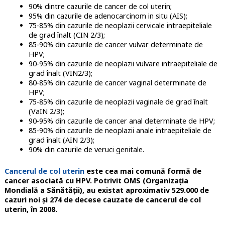
90% dintre cazurile de cancer de col uterin;
95% din cazurile de adenocarcinom in situ (AIS);
75-85% din cazurile de neoplazii cervicale intraepiteliale
de grad înalt (CIN 2/3);
85-90% din cazurile de cancer vulvar determinate de
HPV;
90-95% din cazurile de neoplazii vulvare intraepiteliale de
grad înalt (VIN2/3);
80-85% din cazurile de cancer vaginal determinate de
HPV;
75-85% din cazurile de neoplazii vaginale de grad înalt
(VaIN 2/3);
90-95% din cazurile de cancer anal determinate de HPV;
85-90% din cazurile de neoplazii anale intraepiteliale de
grad înalt (AIN 2/3);
90% din cazurile de veruci genitale.
Cancerul de col uterin
este cea mai comună formă de
cancer asociată cu HPV. Potrivit OMS (Organizația
Mondială a Sănătății), au existat aproximativ 529.000 de
cazuri noi și 274 de decese cauzate de cancerul de col
uterin, în 2008.