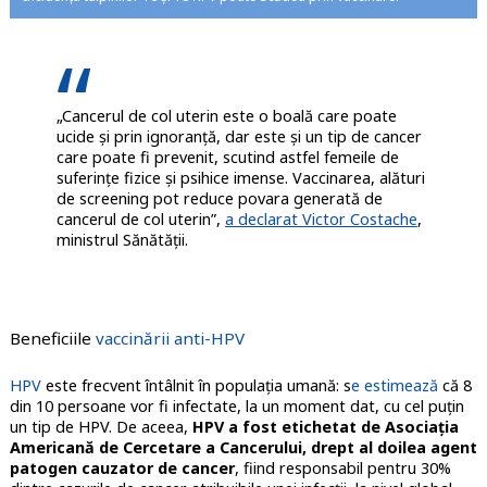
„Cancerul de col uterin este o boală care poate
ucide şi prin ignoranţă, dar este și un tip de cancer
care poate fi prevenit, scutind astfel femeile de
suferinţe fizice şi psihice imense. Vaccinarea, alături
de screening pot reduce povara generată de
cancerul de col uterin”,
a declarat Victor Costache
,
ministrul Sănătății.
Beneficiile
vaccinării anti-HPV
HPV
este frecvent întâlnit în populația umană: s
e estimează
că 8
din 10 persoane vor fi infectate, la un moment dat, cu cel puțin
un tip de HPV. De aceea,
HPV a fost etichetat de Asociația
Americană de Cercetare a Cancerului, drept al doilea agent
patogen cauzator de cancer
, fiind responsabil pentru 30%