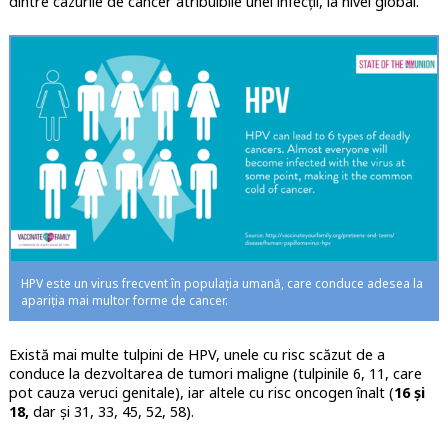
dintre cazurile de cancer atribuibile unei infecții, la nivel global.
HPV este un virus frecvent în populația umană, care conduce adesea la
apariția mai multor forme de cancer.
Există mai multe tulpini de HPV, unele cu risc scăzut de a
conduce la dezvoltarea de tumori maligne (tulpinile 6, 11, care
pot cauza veruci genitale), iar altele cu risc oncogen înalt (
16 și
18,
dar și 31, 33, 45, 52, 58).