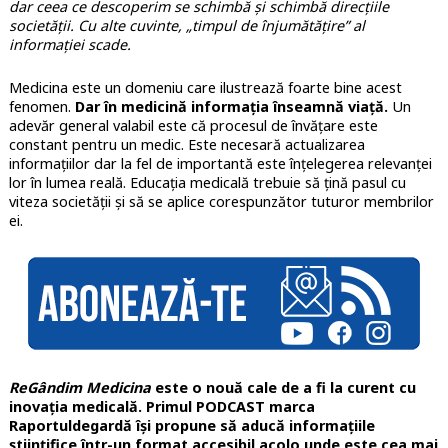
dar ceea ce descoperim se schimbă și schimbă direcțiile
societății. Cu alte cuvinte, „timpul de înjumătățire” al
informației scade.
Medicina este un domeniu care ilustrează foarte bine acest
fenomen.
Dar în medicină informația înseamnă viață.
Un
adevăr general valabil este că procesul de învățare este
constant pentru un medic. Este necesară actualizarea
informațiilor dar la fel de importantă este înțelegerea relevanței
lor în lumea reală. Educația medicală trebuie să țină pasul cu
viteza societății și să se aplice corespunzător tuturor membrilor
ei.
ReGândim Medicina
este o nouă cale de a fi la curent cu
inovația medicală. Primul PODCAST marca
Raportuldegardă își propune să aducă informațiile
științifice într-un format accesibil acolo unde este cea mai