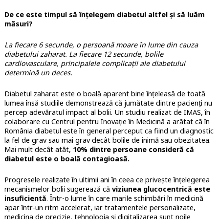
De ce este timpul să înțelegem diabetul altfel și să luăm
măsuri?
La fiecare 6 secunde, o persoană moare în lume din cauza
diabetului zaharat. La fiecare 12 secunde, bolile
cardiovasculare, principalele complicații ale diabetului
determină un deces.
Diabetul zaharat este o boală aparent bine înțeleasă de toată
lumea însă studiile demonstrează că jumătate dintre pacienți nu
percep adevăratul impact al bolii. Un studiu realizat de IMAS, în
colaborare cu Centrul pentru Inovație în Medicină a arătat că în
România diabetul este în general perceput ca fiind un diagnostic
la fel de grav sau mai grav decât bolile de inimă sau obezitatea.
Mai mult decât atât,
10% dintre persoane consideră că
diabetul este o boală contagioasă.
Progresele realizate în ultimii ani în ceea ce privește înțelegerea
mecanismelor bolii sugerează că
viziunea glucocentrică este
insuficientă
. Într-o lume în care marile schimbări în medicină
apar într-un ritm accelerat, iar tratamentele personalizate,
medicina de precizie, tehnologia și digitalizarea sunt noile