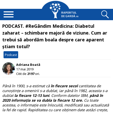
PODCAST. #ReGândim Medicina: Diabetul
zaharat – schimbare majoră de viziune. Cum ar
trebui să abordăm boala despre care aparent
știam totul?
Podcast
Adriana Boată
17 mai 2019
Citit de
2197
ori.
Până în 1900, s-a estimat că
în fiecare secol
cantitatea de
cunoștințe a omenirii s-a dublat, iar până în 1982, aceasta s-a
dublat
la fiecare 12-13 luni
. Conform datelor IBM,
până în
2020 informația se va dubla la fiecare 12 ore.
Cu toate
acestea, o informație este înlocuită, modificată sau actualizată
la fel de rapid. Rapiditatea cu care obținem date astăzi crește,