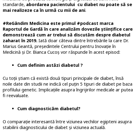
standarde,
abordarea pacientului cu diabet nu poate să se
mai realizeze ca în urmă cu mii de ani
.
#ReGândim Medicina este
primul #podcast marca
Raportul de Gardă în care analizăm dovezile științifice care
demonstrează cum ar trebui să discutăm despre diabetul
zaharat în 2019.
Iată doar câteva dintre întrebările la care Dr.
Marius Geantă, președintele Centrului pentru Inovație în
Medicină și Dr. Bianca Cucoș vor răspunde în acest episod:
Cum definim astăzi diabetul ?
Cu toții știam că există două tipuri principale de diabet, însă
noile date din studii ne indică cel puțin 5 tipuri de diabet pe baza
profilului genetic. Implicațiile asupra îngrijirilor medicale ar putea
fi reevaluate.
Cum diagnosticăm diabetul?
O comparație interesantă între viziunea vechilor egipteni asupra
stabilirii diagnosticului de diabet și viziunea actuală.