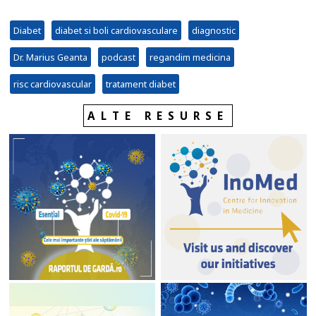
Diabet
diabet si boli cardiovasculare
diagnostic
Dr. Marius Geanta
podcast
regandim medicina
risc cardiovascular
tratament diabet
ALTE RESURSE