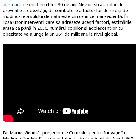
alarmant de mult
în ultimii 30 de ani. Nevoia strategiilor de
prevenție a obezității, de combatere a factorilor de risc și de
modificare a stilului de viață este din ce în ce mai evidentă. În
lipsa unor intervenții care să adreseze acești factori, estimările
arată că până în 2050, numărul copiilor și adolescenților cu
obezitate va ajunge la un 361 de milioane la nivel global.
Dr. Marius Geantă, președintele Centrului pentru Inovație în
Medicină (InoMed), a comentat în cadrul podcastului Știința360,