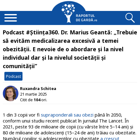
Podcast #Știința360. Dr. Marius Geantă: „Trebuie
să evităm medicalizarea excesivă a temei
obezității. E nevoie de o abordare și la nivel
individual dar și la nivelul societății și
comunității”
Podcast
Ruxandra Schitea
21 martie 2025
Citit de
104
ori.
1 din 3 copii vor fi
supraponderali sau obezi
până în 2050,
conform unui studiu recent publicat în jurnalul The Lancet. În
2021, peste 93 de milioane de copii (cu vârste între 5–14 ani) și
80 de milioane de adolescenți (15–24 de ani) trăiau cu obezitate.
Numărul copiilor și adolescenților cu obezitate
a crescut