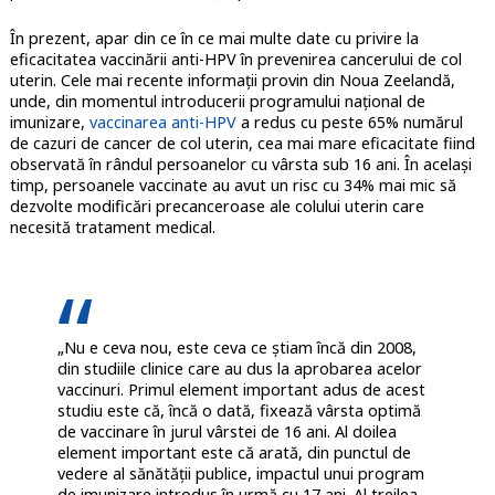
În prezent, apar din ce în ce mai multe date cu privire la
eficacitatea vaccinării anti-HPV în prevenirea cancerului de col
uterin. Cele mai recente informații provin din Noua Zeelandă,
unde, din momentul introducerii programului național de
imunizare,
vaccinarea anti-HPV
a redus cu peste 65% numărul
de cazuri de cancer de col uterin, cea mai mare eficacitate fiind
observată în rândul persoanelor cu vârsta sub 16 ani. În același
timp, persoanele vaccinate au avut un risc cu 34% mai mic să
dezvolte modificări precanceroase ale colului uterin care
necesită tratament medical.
„Nu e ceva nou, este ceva ce știam încă din 2008,
din studiile clinice care au dus la aprobarea acelor
vaccinuri. Primul element important adus de acest
studiu este că, încă o dată, fixează vârsta optimă
de vaccinare în jurul vârstei de 16 ani. Al doilea
element important este că arată, din punctul de
vedere al sănătății publice, impactul unui program
de imunizare introdus în urmă cu 17 ani. Al treilea