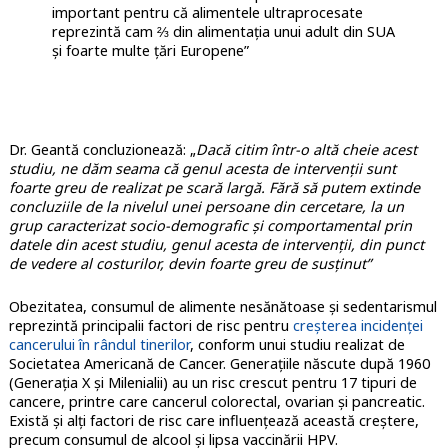
important pentru că alimentele ultraprocesate
reprezintă cam ⅔ din alimentația unui adult din SUA
și foarte multe țări Europene”
Dr. Geantă concluzionează: „
Dacă citim într-o altă cheie acest
studiu, ne dăm seama că genul acesta de intervenții sunt
foarte greu de realizat pe scară largă. Fără să putem extinde
concluziile de la nivelul unei persoane din cercetare, la un
grup caracterizat socio-demografic și comportamental prin
datele din acest studiu, genul acesta de intervenții, din punct
de vedere al costurilor, devin foarte greu de susținut”
Obezitatea, consumul de alimente nesănătoase și sedentarismul
reprezintă principalii factori de risc pentru
creșterea incidenței
cancerului în rândul tinerilor
, conform unui studiu realizat de
Societatea Americană de Cancer. Generațiile născute după 1960
(Generația X și Milenialii) au un risc crescut pentru 17 tipuri de
cancere, printre care cancerul colorectal, ovarian și pancreatic.
Există și alți factori de risc care influențează această creștere,
precum consumul de alcool și lipsa vaccinării HPV.