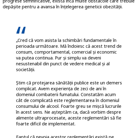
progrese semnificative, există încă multe obstacole care trebuie
depășite pentru a avansa în înțelegerea geneticii obezității.
„Cred că vom asista la schimbări fundamentale în
perioada următoare. Mă îndoiesc că acest trend de
consum, comportamental, comercial și economic
va putea continua. Pur și simplu va deveni
nesustenabil din punct de vedere medical și al
societății.
Știm că protejarea sănătății publice este un demers
complicat. Avem experiența de zeci de ani în
domeniul combaterii fumatului. Constatăm acum
cât de complicată este reglementarea în domeniul
consumului de alcool. Foarte greu se mișcă lucrurile
în acest sens. Ne așteptăm ca, dacă vorbim despre
alimente ultraprocesate, aceste reglementări să fie
foarte dificil de implementat.
Faptul că nevoia acestor reglementări există pe