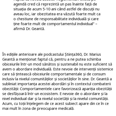
agendă cred că reprezintă un pas înainte față de
situația de acum 5-10 ani când astfel de discuții nu
aveau loc, iar obezitatea era văzută foarte mult ca
o chestiune de responsabilitate individuală și care
ține foarte mult de comportamentul individual” –
afirmă Dr. Geantă.
În edițiile anterioare ale podcastului Știința360, Dr. Marius
Geantă a menționat faptul că, pentru a ne putea schimba
obiceiurile într-un mod sănătos și sustenabil nu este suficient să
avem o abordare individuală. Este nevoie de intervenții sistemice
care să țintească obiceiurile comportamentale și de consum
inclusiv la nivelul comunităților și societăților în sine. Dr. Geantă a
subliniat importanța acestei abordări și în contextul combaterii
obezității: Comportamentele care favorizează apariția obezității
se desfășoară într-un ecosistem. E nevoie de o abordare și la
nivel individual dar și la nivelul societății și la nivelul comunității.
Acum, cu toții înțelegem de ce acest subiect apare din ce în ce
mai mult în zona de preocupare medicală.