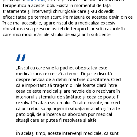
terapeutică a acestei boli. Există în momentul de față
tratamente și intervenții chirurgicale care și-au dovedit
eficacitatea pe termen scurt. Pe măsură ce acestea devin din ce
în ce mai accesibile, apare riscul de a medicaliza excesiv
obezitatea și a prescrie astfel de terapii chiar și în cazurile în
care mici modificări ale stilului de viață ar fi suficiente.
„Riscul cu care vine la pachet obezitatea este
medicalizarea excesivă a temei. Deja se discută
despre nevoia de a defini mai bine obezitatea. Cred
că e important să tragem o linie foarte clară între
ceea ce este medical și are nevoie de o rezolvare în
interiorul sistemului de sănătate și ceea ce poate fi
rezolvat în afara sistemului. Cu alte cuvinte, nu cred
că ar trebui să ajungem în situația întâlnită și în alte
patologii, de a încerca să abordăm pur medical
situații care ar putea fi rezolvate și altfel.
În același timp, aceste intervenții medicale, că sunt