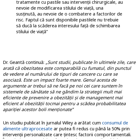
tratamente cu pastile sau intervenții chirurgicale, au
nevoie de modificarea stilului de viață, una
susținută, au nevoie de o combatere a factorilor de
risc. Faptul că sunt disponibile pastilele nu trebuie
să ducă la scăderea interesului față de schimbarea
stilului de viață”
Dr. Geantă continuă:
„Sunt studii, publicate în ultimele zile, care
arată că obezitatea este comparabilă cu fumatul, din punctul
de vedere al numărului de tipuri de cancere cu care se
asociază. Este un impact foarte mare. Genul acesta de
argumente ar trebui să ne facă pe noi cei care suntem în
sistemele de sănătate să ne gândim la strategii mult mai
eficiente de prevenire a obezității și de management mai
eficient al obezității tocmai pentru a scădea probabilitatea
apariției acestor boli menționate”
Un studiu publicat în jurnalul Wiley a arătat cum
consumul de
alimente ultraprocesate
ar putea fi redus cu până la 50% prin
intervenții personalizate care țintesc factorii comportamentali.