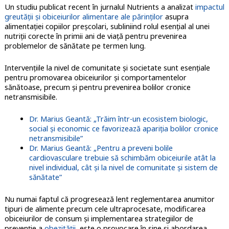
Un studiu publicat recent în jurnalul Nutrients a analizat
impactul
greutății și obiceiurilor alimentare ale părinților
asupra
alimentației copiilor preșcolari, subliniind rolul esențial al unei
nutriții corecte în primii ani de viață pentru prevenirea
problemelor de sănătate pe termen lung.
Intervențiile la nivel de comunitate și societate sunt esențiale
pentru promovarea obiceiurilor și comportamentelor
sănătoase, precum și pentru prevenirea bolilor cronice
netransmisibile.
Dr. Marius Geantă: „Trăim într-un ecosistem biologic,
social și economic ce favorizează apariția bolilor cronice
netransmisibile”
Dr. Marius Geantă: „Pentru a preveni bolile
cardiovasculare trebuie să schimbăm obiceiurile atât la
nivel individual, cât și la nivel de comunitate și sistem de
sănătate”
Nu numai faptul că progresează lent reglementarea anumitor
tipuri de alimente precum cele ultraprocesate, modificarea
obiceiurilor de consum și implementarea strategiilor de
prevenție a
obezității
, este o provocare în sine și abordarea