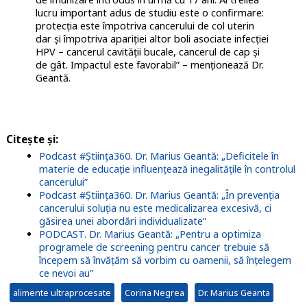
lucru important adus de studiu este o confirmare:
protecția este împotriva cancerului de col uterin
dar și împotriva apariției altor boli asociate infecției
HPV – cancerul cavității bucale, cancerul de cap și
de gât. Impactul este favorabil” – menționează Dr.
Geantă.
Citește și:
Podcast #Știința360. Dr. Marius Geantă: „Deficitele în
materie de educație influențează inegalitățile în controlul
cancerului”
Podcast #Știința360. Dr. Marius Geantă: „În prevenția
cancerului soluția nu este medicalizarea excesivă, ci
găsirea unei abordări individualizate”
PODCAST. Dr. Marius Geantă: „Pentru a optimiza
programele de screening pentru cancer trebuie să
începem să învățăm să vorbim cu oamenii, să înțelegem
ce nevoi au”
alimente ultraprocesate
Corina Negrea
Dr. Marius Geanta