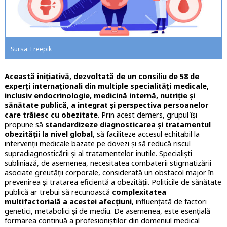
Sursa: Freepik
Această inițiativă, dezvoltată de un consiliu de 58 de
experți internaționali din multiple specialități medicale,
inclusiv endocrinologie, medicină internă, nutriție și
sănătate publică, a integrat și perspectiva persoanelor
care trăiesc cu obezitate
. Prin acest demers, grupul își
propune să
standardizeze diagnosticarea și tratamentul
obezității la nivel global
, să faciliteze accesul echitabil la
intervenții medicale bazate pe dovezi și să reducă riscul
supradiagnosticării și al tratamentelor inutile. Specialiști
subliniază, de asemenea, necesitatea combaterii stigmatizării
asociate greutății corporale, considerată un obstacol major în
prevenirea și tratarea eficientă a obezității. Politicile de sănătate
publică ar trebui să recunoască
complexitatea
multifactorială a acestei afecțiuni
, influențată de factori
genetici, metabolici și de mediu. De asemenea, este esențială
formarea continuă a profesioniștilor din domeniul medical