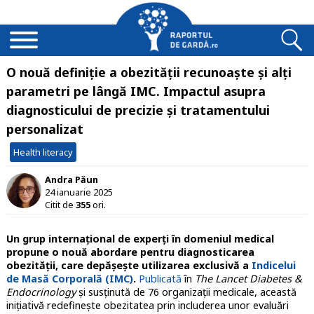
O nouă definiție a obezității recunoaște și alți
parametri pe lângă IMC. Impactul asupra
diagnosticului de precizie și tratamentului
personalizat
Health literacy
Andra Păun
24 ianuarie 2025
Citit de
355
ori.
Un grup internațional de experți în domeniul medical
propune o nouă abordare pentru diagnosticarea
obezității, care depășește utilizarea exclusivă a
Indicelui
de Masă Corporală (IMC)
.
Publicată
în
The Lancet Diabetes &
Endocrinology
și susținută de 76 organizații medicale, această
inițiativă redefinește obezitatea prin includerea unor evaluări