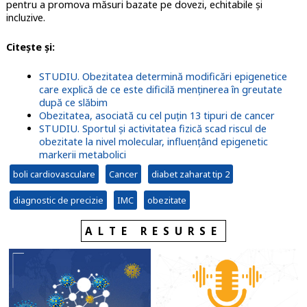
pentru a promova măsuri bazate pe dovezi, echitabile și
incluzive.
Citește și:
STUDIU. Obezitatea determină modificări epigenetice
care explică de ce este dificilă menţinerea în greutate
după ce slăbim
Obezitatea, asociată cu cel puțin 13 tipuri de cancer
STUDIU. Sportul și activitatea fizică scad riscul de
obezitate la nivel molecular, influențând epigenetic
markerii metabolici
boli cardiovasculare
Cancer
diabet zaharat tip 2
diagnostic de precizie
IMC
obezitate
ALTE RESURSE