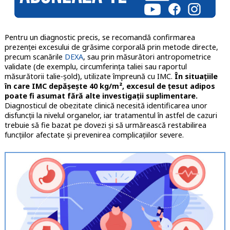
Pentru un diagnostic precis, se recomandă confirmarea
prezenței excesului de grăsime corporală prin metode directe,
precum scanările
DEXA
, sau prin măsurători antropometrice
validate (de exemplu, circumferința taliei sau raportul
măsurătorii talie-șold), utilizate împreună cu IMC.
În situațiile
în care IMC depășește 40 kg/m², excesul de țesut adipos
poate fi asumat fără alte investigații suplimentare.
Diagnosticul de obezitate clinică necesită identificarea unor
disfuncții la nivelul organelor, iar tratamentul în astfel de cazuri
trebuie să fie bazat pe dovezi și să urmărească restabilirea
funcțiilor afectate și prevenirea complicațiilor severe.