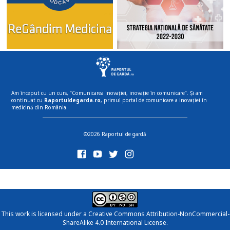
Am început cu un curs, “Comunicarea inovației, inovație în comunicare”. Și am
continuat cu
Raportuldegarda.ro
, primul portal de comunicare a inovației în
medicină din România.
©2026 Raportul de gardă
This work is licensed under a
Creative Commons Attribution-NonCommercial-
ShareAlike 4.0 International License
.