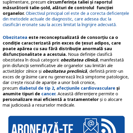
suplimentare, precum
circumferința taliei și raportul
măsurătorii talie-șold, alături de controlul funcției
organelor.
Obiectivul principal cel este de a corecta deficiențele
din metodele actuale de diagnostic, care adesea duc la
clasificări eronate sau la acces limitat la îngrijire adecvată.
Obezitatea
este reconceptualizată de consorțiu ca o
condiție caracterizată prin exces de țesut adipos, care
poate apărea cu sau fără distribuție anormală sau
disfuncționalitate a acestuia.
Noua definiție clasifică
obezitatea în două categorii:
obezitatea clinică
, manifestată
prin disfuncții semnificative ale organelor sau limitări ale
activităților zilnice și
obezitatea preclinică
, definită printr-un
exces de grăsime care nu generează încă simptome patologice,
dar crește riscul de apariție a unor boli cronice,
precum
diabetul de tip 2
,
afecțiunile cardiovasculare
și
anumite tipuri de
cancer.
Această diferențiere permite o
personalizare mai eficientă a tratamentelor
și o alocare
mai judicioasă a resurselor medicale.