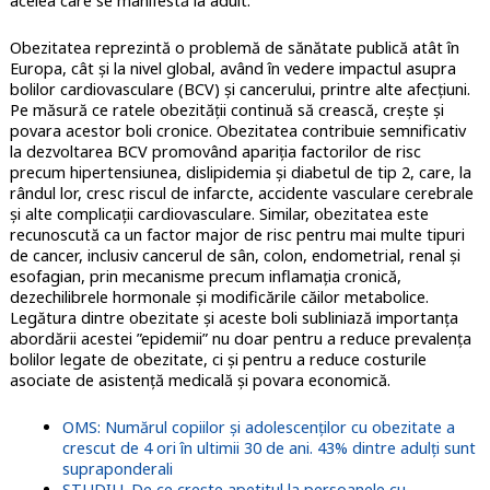
acelea care se manifestă la adult.
Obezitatea reprezintă o problemă de sănătate publică atât în
Europa, cât și la nivel global, având în vedere impactul asupra
bolilor cardiovasculare (BCV) și cancerului, printre alte afecțiuni.
Pe măsură ce ratele obezității continuă să crească, crește și
povara acestor boli cronice. Obezitatea contribuie semnificativ
la dezvoltarea BCV promovând apariția factorilor de risc
precum hipertensiunea, dislipidemia și diabetul de tip 2, care, la
rândul lor, cresc riscul de infarcte, accidente vasculare cerebrale
și alte complicații cardiovasculare. Similar, obezitatea este
recunoscută ca un factor major de risc pentru mai multe tipuri
de cancer, inclusiv cancerul de sân, colon, endometrial, renal și
esofagian, prin mecanisme precum inflamația cronică,
dezechilibrele hormonale și modificările căilor metabolice.
Legătura dintre obezitate și aceste boli subliniază importanța
abordării acestei ”epidemii” nu doar pentru a reduce prevalența
bolilor legate de obezitate, ci și pentru a reduce costurile
asociate de asistență medicală și povara economică.
OMS: Numărul copiilor și adolescenților cu obezitate a
crescut de 4 ori în ultimii 30 de ani. 43% dintre adulți sunt
supraponderali
STUDIU. De ce crește apetitul la persoanele cu