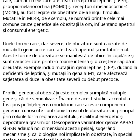
cale, cum ar fi cele care afectează receptorul leptinei (LEPR),
proopiomelanocortina (POMC) și receptorul melanocortin-4
(MC4R), au fost legate de obezitate de-a lungul timpului.
Mutatiile în MC4R, de exemplu, se numără printre cele mai
comune cauze genetice ale obezității la om, influențând apetitul
și consumul energetic.
Unele forme rare, dar severe, de obezitate sunt cauzate de
mutații în gene unice care afectează apetitul și metabolismul.
Aceste forme de obezitate se manifestă de obicei în copilărie și
sunt caracterizate printr-o foame intensă și o creștere rapidă în
greutate. Exemple includ mutații în gena leptinei (LEP), ducând la
deficiență de leptină, și mutații în gena SIM1, care afectează
sațietatea și duce la obezitate severă cu debut precoce.
Profilul genetic al obezității este complex și implică multiple
gene și căi de semnalizare. Înainte de acest studiu, accentul a
fost pus pe înțelegerea modului în care aceste componente
genetice cunoscute contribuie la riscul de obezitate, în principal
prin rolurile lor în reglarea apetitului, echilibrul energetic și
depozitarea grăsimilor. Descoperirea variantelor genice APBA1
și BSN adaugă noi dimensiuni acestui peisaj, sugerând
mecanisme și căi biologice noi implicate în obezitate, în special