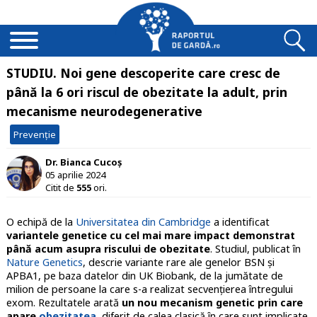
STUDIU. Noi gene descoperite care cresc de
până la 6 ori riscul de obezitate la adult, prin
mecanisme neurodegenerative
Prevenție
Dr. Bianca Cucoș
05 aprilie 2024
Citit de
555
ori.
O echipă de la
Universitatea din Cambridge
a identificat
variantele genetice cu cel mai mare impact demonstrat
până acum asupra riscului de obezitate
. Studiul, publicat în
Nature Genetics
, descrie variante rare ale genelor BSN și
APBA1, pe baza datelor din UK Biobank, de la jumătate de
milion de persoane la care s-a realizat secvențierea întregului
exom. Rezultatele arată
un nou mecanism genetic prin care
apare
obezitatea
, diferit de calea clasică în care sunt implicate