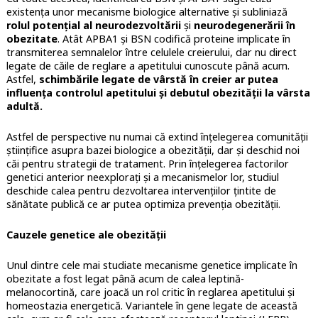
existența unor mecanisme biologice alternative și subliniază
rolul potențial al neurodezvoltării
și
neurodegenerării în
obezitate
. Atât APBA1 și BSN codifică proteine implicate în
transmiterea semnalelor între celulele creierului, dar nu direct
legate de căile de reglare a apetitului cunoscute până acum.
Astfel,
schimbările legate de vârstă în creier ar putea
influența controlul apetitului și debutul obezității la vârsta
adultă.
Astfel de perspective nu numai că extind înțelegerea comunității
științifice asupra bazei biologice a obezității, dar și deschid noi
căi pentru strategii de tratament. Prin înțelegerea factorilor
genetici anterior neexplorați și a mecanismelor lor, studiul
deschide calea pentru dezvoltarea intervențiilor țintite de
sănătate publică ce ar putea optimiza prevenția obezității.
Cauzele genetice ale obezității
Unul dintre cele mai studiate mecanisme genetice implicate în
obezitate a fost legat până acum de calea leptină-
melanocortină, care joacă un rol critic în reglarea apetitului și
homeostazia energetică. Variantele în gene legate de această