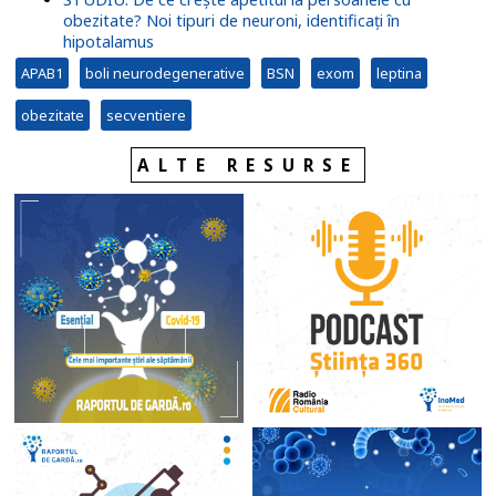
obezitate? Noi tipuri de neuroni, identificați în
hipotalamus
APAB1
boli neurodegenerative
BSN
exom
leptina
obezitate
secventiere
ALTE RESURSE