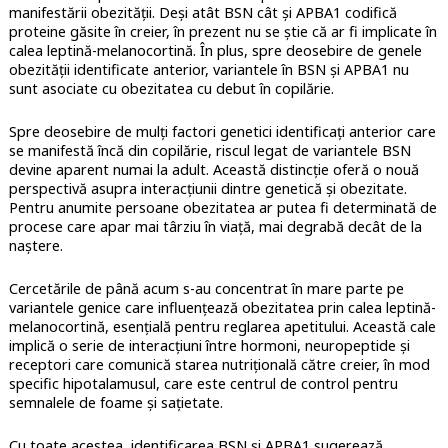
manifestării obezității. Deși atât BSN cât și APBA1 codifică
proteine găsite în creier, în prezent nu se știe că ar fi implicate în
calea leptină-melanocortină. În plus, spre deosebire de genele
obezității identificate anterior, variantele în BSN și APBA1 nu
sunt asociate cu obezitatea cu debut în copilărie.
Spre deosebire de mulți factori genetici identificați anterior care
se manifestă încă din copilărie, riscul legat de variantele BSN
devine aparent numai la adult. Această distincție oferă o nouă
perspectivă asupra interacțiunii dintre genetică și obezitate.
Pentru anumite persoane obezitatea ar putea fi determinată de
procese care apar mai târziu în viață, mai degrabă decât de la
naștere.
Cercetările de până acum s-au concentrat în mare parte pe
variantele genice care influențează obezitatea prin calea leptină-
melanocortină, esențială pentru reglarea apetitului. Această cale
implică o serie de interacțiuni între hormoni, neuropeptide și
receptori care comunică starea nutrițională către creier, în mod
specific hipotalamusul, care este centrul de control pentru
semnalele de foame și sațietate.
Cu toate acestea, identificarea BSN și APBA1 sugerează