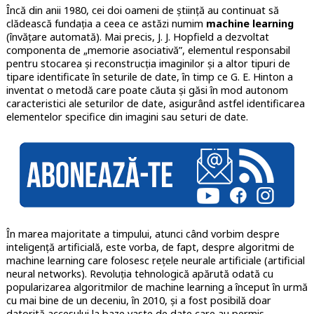
Încă din anii 1980, cei doi oameni de știință au continuat să
clădească fundația a ceea ce astăzi numim
machine learning
(învățare automată). Mai precis, J. J. Hopfield a dezvoltat
componenta de „memorie asociativă”, elementul responsabil
pentru stocarea și reconstrucția imaginilor și a altor tipuri de
tipare identificate în seturile de date, în timp ce G. E. Hinton a
inventat o metodă care poate căuta și găsi în mod autonom
caracteristici ale seturilor de date, asigurând astfel identificarea
elementelor specifice din imagini sau seturi de date.
În marea majoritate a timpului, atunci când vorbim despre
inteligență artificială, este vorba, de fapt, despre algoritmi de
machine learning care folosesc rețele neurale artificiale (artificial
neural networks). Revoluția tehnologică apărută odată cu
popularizarea algoritmilor de machine learning a început în urmă
cu mai bine de un deceniu, în 2010, și a fost posibilă doar
datorită accesului la baze vaste de date care au permis