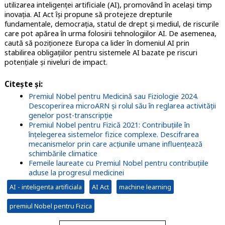
utilizarea inteligenței artificiale (AI), promovând în același timp
inovația. AI Act își propune să protejeze drepturile
fundamentale, democrația, statul de drept și mediul, de riscurile
care pot apărea în urma folosirii tehnologiilor AI. De asemenea,
caută să poziționeze Europa ca lider în domeniul AI prin
stabilirea obligațiilor pentru sistemele AI bazate pe riscuri
potențiale și niveluri de impact.
Citește și:
Premiul Nobel pentru Medicină sau Fiziologie 2024.
Descoperirea microARN și rolul său în reglarea activității
genelor post-transcripție
Premiul Nobel pentru Fizică 2021: Contribuțiile în
înțelegerea sistemelor fizice complexe. Descifrarea
mecanismelor prin care acțiunile umane influențează
schimbările climatice
Femeile laureate cu Premiul Nobel pentru contribuțiile
aduse la progresul medicinei
AI - inteligenta artificiala
AI Act
machine learning
premiul Nobel pentru Fizica