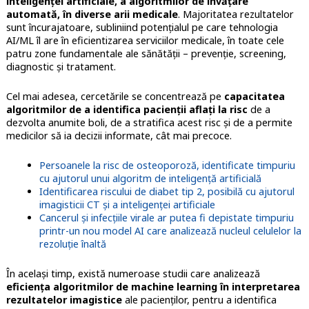
inteligenței artificiale, a algoritmilor de învățare
automată, în diverse arii medicale
. Majoritatea rezultatelor
sunt încurajatoare, subliniind potențialul pe care tehnologia
AI/ML îl are în eficientizarea serviciilor medicale, în toate cele
patru zone fundamentale ale sănătății – prevenție, screening,
diagnostic și tratament.
Cel mai adesea, cercetările se concentrează pe
capacitatea
algoritmilor de a identifica pacienții aflați la risc
de a
dezvolta anumite boli, de a stratifica acest risc și de a permite
medicilor să ia decizii informate, cât mai precoce.
Persoanele la risc de osteoporoză, identificate timpuriu
cu ajutorul unui algoritm de inteligență artificială
Identificarea riscului de diabet tip 2, posibilă cu ajutorul
imagisticii CT și a inteligenței artificiale
Cancerul și infecțiile virale ar putea fi depistate timpuriu
printr-un nou model AI care analizează nucleul celulelor la
rezoluție înaltă
În același timp, există numeroase studii care analizează
eficiența algoritmilor de machine learning în interpretarea
rezultatelor imagistice
ale pacienților, pentru a identifica