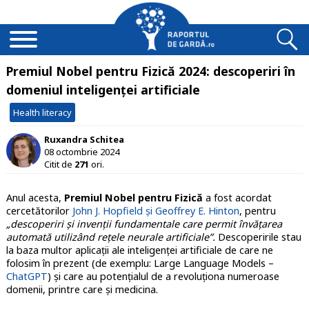
Premiul Nobel pentru Fizică 2024: descoperiri în
domeniul inteligenței artificiale
Health literacy
Ruxandra Schitea
08 octombrie 2024
Citit de
271
ori.
Anul acesta,
Premiul Nobel pentru Fizică
a fost acordat
cercetătorilor
John J. Hopfield și Geoffrey E. Hinton
, pentru
„descoperiri și invenții fundamentale care permit învățarea
automată utilizând rețele neurale artificiale”.
Descoperirile stau
la baza multor aplicații ale inteligenței artificiale de care ne
folosim în prezent (de exemplu: Large Language Models –
ChatGPT
) și care au potențialul de a revoluționa numeroase
domenii, printre care și medicina.