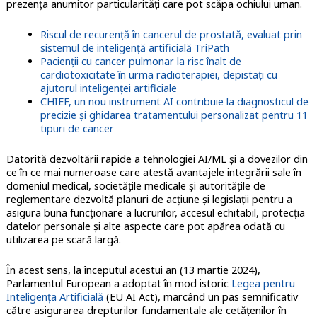
prezența anumitor particularități care pot scăpa ochiului uman.
Riscul de recurență în cancerul de prostată, evaluat prin
sistemul de inteligență artificială TriPath
Pacienții cu cancer pulmonar la risc înalt de
cardiotoxicitate în urma radioterapiei, depistați cu
ajutorul inteligenței artificiale
CHIEF, un nou instrument AI contribuie la diagnosticul de
precizie și ghidarea tratamentului personalizat pentru 11
tipuri de cancer
Datorită dezvoltării rapide a tehnologiei AI/ML și a dovezilor din
ce în ce mai numeroase care atestă avantajele integrării sale în
domeniul medical, societățile medicale și autoritățile de
reglementare dezvoltă planuri de acțiune și legislații pentru a
asigura buna funcționare a lucrurilor, accesul echitabil, protecția
datelor personale și alte aspecte care pot apărea odată cu
utilizarea pe scară largă.
În acest sens, la începutul acestui an (13 martie 2024),
Parlamentul European a adoptat în mod istoric
Legea pentru
Inteligența Artificială
(EU AI Act), marcând un pas semnificativ
către asigurarea drepturilor fundamentale ale cetățenilor în