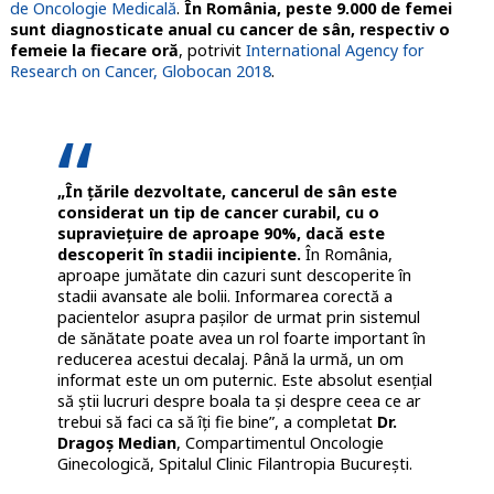
de Oncologie Medicală
.
În România, peste 9.000 de femei
sunt diagnosticate anual cu cancer de sân, respectiv o
femeie la fiecare oră
, potrivit
International Agency for
Research on Cancer, Globocan 2018
.
„În țările dezvoltate, cancerul de sân este
considerat un tip de cancer curabil, cu o
supraviețuire de aproape 90%, dacă este
descoperit în stadii incipiente.
În România,
aproape jumătate din cazuri sunt descoperite în
stadii avansate ale bolii. Informarea corectă a
pacientelor asupra pașilor de urmat prin sistemul
de sănătate poate avea un rol foarte important în
reducerea acestui decalaj. Până la urmă, un om
informat este un om puternic. Este absolut esențial
să știi lucruri despre boala ta și despre ceea ce ar
trebui să faci ca să îți fie bine”, a completat
Dr.
Dragoș Median
, Compartimentul Oncologie
Ginecologică, Spitalul Clinic Filantropia București.