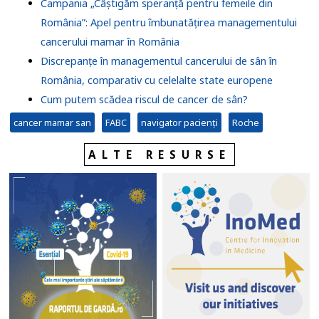
Campania „Câștigăm speranță pentru femeile din
România”: Apel pentru îmbunatățirea managementului
cancerului mamar în România
Discrepanțe în managementul cancerului de sân în
România, comparativ cu celelalte state europene
Cum putem scădea riscul de cancer de sân?
cancer mamar san
FABC
navigator pacienți
Roche
ALTE RESURSE