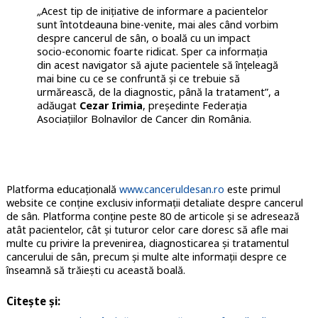
„
Acest tip de inițiative de informare a pacientelor
sunt întotdeauna bine-venite, mai ales când vorbim
despre cancerul de sân, o boală cu un impact
socio-economic foarte ridicat. Sper ca informația
din acest navigator să ajute pacientele să înțeleagă
mai bine cu ce se confruntă și ce trebuie să
urmărească, de la diagnostic, până la tratament”, a
adăugat
Cezar Irimia
, președinte Federația
Asociațiilor Bolnavilor de Cancer din România.
Platforma educațională
www.canceruldesan.ro
este primul
website ce conține exclusiv informații detaliate despre cancerul
de sân. Platforma conține peste 80 de articole și se adresează
atât pacientelor, cât și tuturor celor care doresc să afle mai
multe cu privire la prevenirea, diagnosticarea și tratamentul
cancerului de sân, precum și multe alte informații despre ce
înseamnă să trăiești cu această boală.
Citește și: