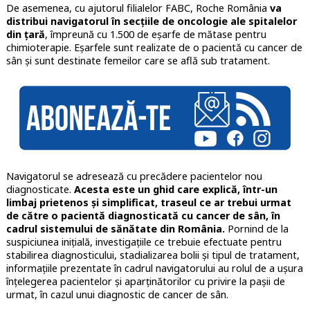
De asemenea, cu ajutorul filialelor FABC, Roche România
va
distribui navigatorul în secţiile de oncologie ale spitalelor
din ţară
, împreună cu 1.500 de eșarfe de mătase pentru
chimioterapie. Eșarfele sunt realizate de o pacientă cu cancer de
sân și sunt destinate femeilor care se află sub tratament.
Navigatorul se adresează cu precădere pacientelor nou
diagnosticate.
Acesta este un ghid care explică, într-un
limbaj prietenos şi simplificat, traseul ce ar trebui urmat
de către o pacientă diagnosticată cu cancer de sân, în
cadrul sistemului de sănătate din România.
Pornind de la
suspiciunea iniţială, investigaţiile ce trebuie efectuate pentru
stabilirea diagnosticului, stadializarea bolii şi tipul de tratament,
informaţiile prezentate în cadrul navigatorului au rolul de a uşura
înţelegerea pacientelor şi aparţinătorilor cu privire la paşii de
urmat, în cazul unui diagnostic de cancer de sân.