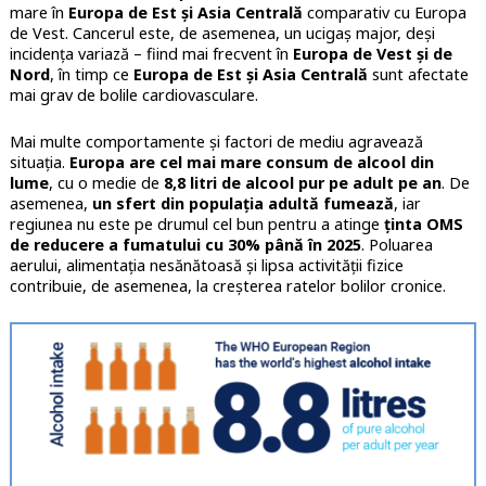
mare în
Europa de Est și Asia Centrală
comparativ cu Europa
de Vest. Cancerul este, de asemenea, un ucigaș major, deși
incidența variază – fiind mai frecvent în
Europa de Vest și de
Nord
, în timp ce
Europa de Est și Asia Centrală
sunt afectate
mai grav de bolile cardiovasculare.
Mai multe comportamente și factori de mediu agravează
situația.
Europa are cel mai mare consum de alcool din
lume
, cu o medie de
8,8 litri de alcool pur pe adult pe an
. De
asemenea,
un sfert din populația adultă fumează
, iar
regiunea nu este pe drumul cel bun pentru a atinge
ținta OMS
de reducere a fumatului cu 30% până în 2025
. Poluarea
aerului, alimentația nesănătoasă și lipsa activității fizice
contribuie, de asemenea, la creșterea ratelor bolilor cronice.