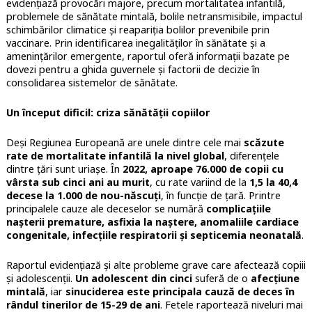
evidențiază provocări majore, precum mortalitatea infantilă,
problemele de sănătate mintală, bolile netransmisibile, impactul
schimbărilor climatice și reapariția bolilor prevenibile prin
vaccinare. Prin identificarea inegalităților în sănătate și a
amenințărilor emergente, raportul oferă informații bazate pe
dovezi pentru a ghida guvernele și factorii de decizie în
consolidarea sistemelor de sănătate.
Un început dificil: criza sănătății copiilor
Deși Regiunea Europeană are unele dintre cele mai
scăzute
rate de mortalitate infantilă la nivel global
, diferențele
dintre țări sunt uriașe. În
2022, aproape 76.000 de copii cu
vârsta sub cinci ani au murit
, cu rate variind de la
1,5 la 40,4
decese la 1.000 de nou-născuți
, în funcție de țară. Printre
principalele cauze ale deceselor se numără
complicațiile
nașterii premature, asfixia la naștere, anomaliile cardiace
congenitale, infecțiile respiratorii și septicemia neonatală
.
Raportul evidențiază și alte probleme grave care afectează copiii
și adolescenții.
Un adolescent din cinci
suferă de o
afecțiune
mintală
, iar
sinuciderea este principala cauză de deces în
rândul tinerilor de 15-29 de ani
. Fetele raportează niveluri mai