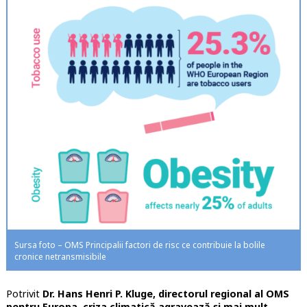
Sursa foto – OMS Principalii factori de risc ce contribuie la bolile
cronice netransmisibile
Potrivit
Dr. Hans Henri P. Kluge, directorul regional al OMS
pentru Europa
,
criza climatică agravează și mai mult