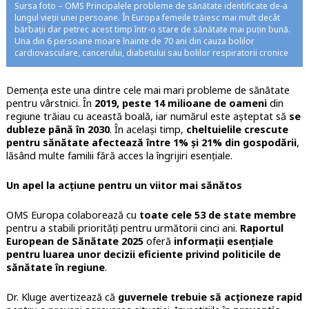
Sursa foto – OMS Principalele probleme de sănătate identificate de-a
lungul vieții unei persoane. În Europa femeile trăiesc mai mult decât
bărbații dar petrec acest timp într-o stare de sănătate mai puțin bună.
Una din 6 persoane moare înainte de 70 ani din cauza bolilor
cardiovasculare, cancerului, diabetului sau bolilor respiratorii cronice
Demența este una dintre cele mai mari probleme de sănătate
pentru vârstnici. În
2019, peste 14 milioane de oameni
din
regiune trăiau cu această boală, iar numărul este așteptat să
se
dubleze până în 2030
. În același timp,
cheltuielile crescute
pentru sănătate afectează între 1% și 21% din gospodării
,
lăsând multe familii fără acces la îngrijiri esențiale.
Un apel la acțiune pentru un viitor mai sănătos
OMS Europa colaborează cu
toate cele 53 de state membre
pentru a stabili priorități pentru următorii cinci ani.
Raportul
European de Sănătate 2025
oferă
informații esențiale
pentru luarea unor decizii eficiente privind politicile de
sănătate în regiune
.
Dr. Kluge avertizează că
guvernele trebuie să acționeze rapid