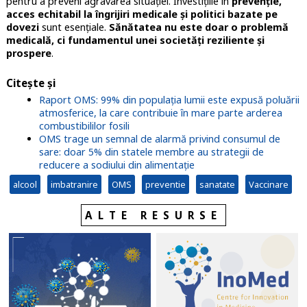
pentru a preveni agravarea situației. Investițiile în
prevenție,
acces echitabil la îngrijiri medicale și politici bazate pe
dovezi
sunt esențiale.
Sănătatea nu este doar o problemă
medicală, ci fundamentul unei societăți reziliente și
prospere
.
Citește și
Raport OMS: 99% din populația lumii este expusă poluării
atmosferice, la care contribuie în mare parte arderea
combustibililor fosili
OMS trage un semnal de alarmă privind consumul de
sare: doar 5% din statele membre au strategii de
reducere a sodiului din alimentație
alcool
imbatranire
OMS
preventie
sanatate
Vaccinare
ALTE RESURSE