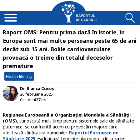
Raport OMS: Pentru prima dată în istorie, în
Europa sunt mai multe persoane peste 65 de ani
decât sub 15 ani. Bolile cardiovasculare
provoacă o treime din totalul deceselor
premature
Health literacy
Dr. Bianca Cucoș
26 februarie 2025
Citit de
627
ori.
Regiunea Europeană a Organizației Mondiale a Sănătății
(OMS)
, cunoscută mult timp pentru sistemele sale de sănătate
puternice, se confruntă acum cu provocări majore care
afectează sănătatea oamenilor.
Raportul European de
Sănătate 2025
evidențiază tendințe alarmante, de la
rate