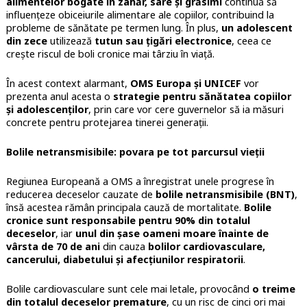
alimentelor bogate în zahăr, sare și grăsimi
continuă să
influențeze obiceiurile alimentare ale copiilor, contribuind la
probleme de sănătate pe termen lung. În plus,
un adolescent
din zece
utilizează
tutun sau țigări electronice
, ceea ce
crește riscul de boli cronice mai târziu în viață.
În acest context alarmant,
OMS Europa și UNICEF
vor
prezenta anul acesta o
strategie pentru sănătatea copiilor
și adolescenților
, prin care vor cere guvernelor să ia măsuri
concrete pentru protejarea tinerei generații.
Bolile netransmisibile: povara pe tot parcursul vieții
Regiunea Europeană a OMS a înregistrat unele progrese în
reducerea deceselor cauzate de
bolile netransmisibile (BNT)
,
însă acestea rămân principala cauză de mortalitate.
Bolile
cronice sunt responsabile pentru 90% din totalul
deceselor
, iar
unul din șase oameni moare înainte de
vârsta de 70 de ani
din cauza
bolilor cardiovasculare,
cancerului, diabetului și afecțiunilor respiratorii
.
Bolile cardiovasculare sunt cele mai letale, provocând
o treime
din totalul deceselor premature
, cu un risc de cinci ori mai