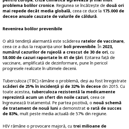
problema bolilor cronice
. Regiunea se încălzește de
două ori
mai repede decât media globală
, ceea ce duce la
175.000 de
decese anuale cauzate de valurile de căldură
.
Revenirea bolilor prevenibile
O altă tendință alarmantă este scăderea
ratelor de vaccinare
,
ceea ce a dus la reapariția unor
boli prevenibile
. În
2023,
numărul cazurilor de rujeolă a crescut de 30 de ori
, cu
58.000 de cazuri raportate în 41 de țări
. Ezitarea față de
vaccinare, amplificată de dezinformare, pune în pericol
progresele realizate în ultimele decenii.
Tuberculoza (TBC) rămâne o problemă, deși au fost înregistrate
scăderi de 25% în incidență și de 32% în decese
din 2015. Cu
toate acestea,
tuberculoza rezistentă la medicamente
reprezintă acum un sfert din noile cazuri
, ceea ce
îngreunează tratamentul. Pe partea pozitivă, o
nouă schemă
de tratament de nouă luni
a demonstrat
o rată de succes
de 83%
, mult peste media actuală de 57% din regiune.
HIV rămâne o provocare majoră, cu
trei milioane de