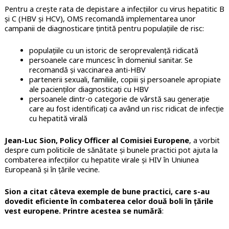
Pentru a crește rata de depistare a infecțiilor cu virus hepatitic B
și C (HBV și HCV), OMS recomandă implementarea unor
campanii de diagnosticare țintită pentru populațiile de risc:
populațiile cu un istoric de seroprevalență ridicată
persoanele care muncesc în domeniul sanitar. Se
recomandă și vaccinarea anti-HBV
partenerii sexuali, familiile, copiii și persoanele apropiate
ale pacienților diagnosticați cu HBV
persoanele dintr-o categorie de vârstă sau generație
care au fost identificați ca având un risc ridicat de infecție
cu hepatită virală
Jean-Luc Sion, Policy Officer al Comisiei Europene
, a vorbit
despre cum politicile de sănătate și bunele practici pot ajuta la
combaterea infecțiilor cu hepatite virale și HIV în Uniunea
Europeană și în țările vecine.
Sion a citat câteva exemple de bune practici, care s-au
dovedit eficiente în combaterea celor două boli în țările
vest europene. Printre acestea se numără
: