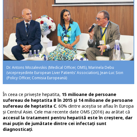
Dr. Antons Mozalevskis (Medical Officer, OMS), Marinela Debu
(vicepreședinte European Liver Patients’ Association), Jean-Luc Sion
(Policy Officer, Comisia Europeană)
În ceea ce privește hepatita,
15 milioane de persoane
sufereau de heptatita B în 2015 și 14 milioane de persoane
sufereau de heptatita C
. 60% dintre aceștia se aflau în Europa
și Centrul Asiei. Cele mai recente date OMS (2016) au arătat că
accesul la tratament pentru hepatită este în creștere, dar
mai puțin de jumătate dintre cei infectați sunt
diagnosticați
.