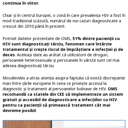
continua în viitor
.
Chiar și în centrul Europei, o zonă în care prevalența HIV a fost în
mod tradițional scăzută, numărul de noi cazuri diagnosticate a
crescut din 2010 până în prezent.
Potrivit datelor prezentate de OMS,
51% dintre pacienții cu
HIV sunt diagnosticați târziu, fenomen care întârzie
tratamentul și crește riscul de împrăștiere a infecției și de
deces
. Aceleași date au arătat că utilizatorii de droguri,
persoanele heterosexuale și persoanele în vârstă sunt cel mai
adesea diagnosticați târziu.
Mozalevskis a atras atenția asupra faptului că există discrepanțe
mari între țările europene în ceea ce privește accesul la
diagnostic și tratament al persoanelor bolnave de HIV.
OMS
recomandă ca statele din CEE să implementeze un sistem
gratuit și accesibil de diagnosticare a infecțiilor cu HIV
pentru ca pacienții să primească tratament cât mai
devreme posibil
.