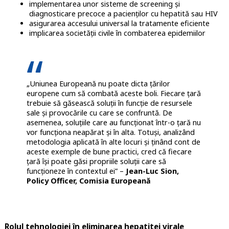
implementarea unor sisteme de screening și
diagnosticare precoce a pacienților cu hepatită sau HIV
asigurarea accesului universal la tratamente eficiente
implicarea societății civile în combaterea epidemiilor
„Uniunea Europeană nu poate dicta țărilor
europene cum să combată aceste boli. Fiecare țară
trebuie să găsească soluții în funcție de resursele
sale și provocările cu care se confruntă. De
asemenea, soluțiile care au funcționat într-o țară nu
vor funcționa neapărat și în alta. Totuși, analizând
metodologia aplicată în alte locuri și ținând cont de
aceste exemple de bune practici, cred că fiecare
țară își poate găsi propriile soluții care să
funcționeze în contextul ei” –
Jean-Luc Sion,
Policy Officer, Comisia Europeană
Rolul tehnologiei în eliminarea hepatitei virale