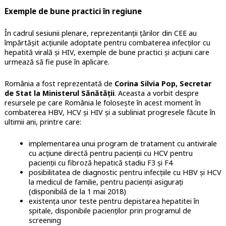
Exemple de bune practici în regiune
În cadrul sesiunii plenare, reprezentanții țărilor din CEE au
împărtășit acțiunile adoptate pentru combaterea infecților cu
hepatită virală și HIV, exemple de bune practici și acțiuni care
urmează să fie puse în aplicare.
România a fost reprezentată de
Corina Silvia Pop, Secretar
de Stat la Ministerul Sănătății
. Aceasta a vorbit despre
resursele pe care România le folosește în acest moment în
combaterea HBV, HCV și HIV și a subliniat progresele făcute în
ultimii ani, printre care:
implementarea unui program de tratament cu antivirale
cu acțiune directă pentru pacienții cu HCV pentru
pacienții cu fibroză hepatică stadiu F3 și F4
posibilitatea de diagnostic pentru infecțiile cu HBV și HCV
la medicul de familie, pentru pacienții asigurați
(disponibilă de la 1 mai 2018)
existența unor teste pentru depistarea hepatitei în
spitale, disponibile pacienților prin programul de
screening