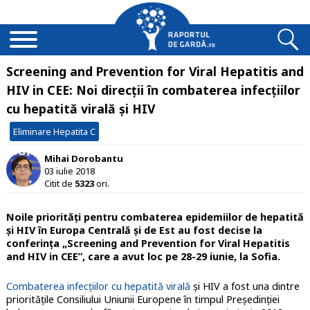
Screening and Prevention for Viral Hepatitis and
HIV in CEE: Noi direcții în combaterea infecțiilor
cu hepatită virală și HIV
Eliminare Hepatita C
Mihai Dorobantu
03 iulie 2018
Citit de
5323
ori.
Noile priorități pentru combaterea epidemiilor de hepatită
și HIV în Europa Centrală și de Est au fost decise la
conferința „Screening and Prevention for Viral Hepatitis
and HIV in CEE”, care a avut loc pe 28-29 iunie, la Sofia.
Combaterea infecțiilor cu hepatită virală
și HIV a fost una dintre
prioritățile Consiliului Uniunii Europene în timpul Președinției