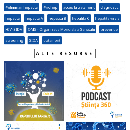
#eliminamhepatita
#nohep
acces la tratament
diagnostic
hepatita
hepatita A
hepatita B
hepatita C
hepatita virala
HIV-SIDA
OMS - Organizatia Mondiala a Sanatatii
preventie
screening
SIDA
tratament
ALTE RESURSE