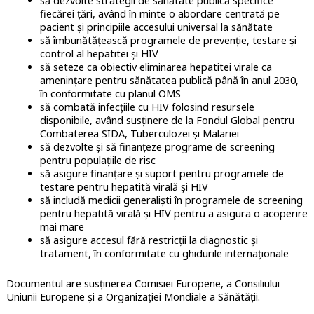
să dezvolte strategii de sănătate publică specifice
fiecărei țări, având în minte o abordare centrată pe
pacient și principiile accesului universal la sănătate
să îmbunătățească programele de prevenție, testare și
control al hepatitei și HIV
să seteze ca obiectiv eliminarea hepatitei virale ca
amenințare pentru sănătatea publică până în anul 2030,
în conformitate cu planul OMS
să combată infecțiile cu HIV folosind resursele
disponibile, având susținere de la Fondul Global pentru
Combaterea SIDA, Tuberculozei și Malariei
să dezvolte și să finanțeze programe de screening
pentru populațiile de risc
să asigure finanțare și suport pentru programele de
testare pentru hepatită virală și HIV
să includă medicii generaliști în programele de screening
pentru hepatită virală și HIV pentru a asigura o acoperire
mai mare
să asigure accesul fără restricții la diagnostic și
tratament, în conformitate cu ghidurile internaționale
Documentul are susținerea Comisiei Europene, a Consiliului
Uniunii Europene și a Organizației Mondiale a Sănătății.