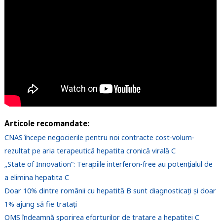
Articole recomandate:
CNAS începe negocierile pentru noi contracte cost-volum-
rezultat pe aria terapeutică hepatita cronică virală C
„State of Innovation”: Terapiile interferon-free au potențialul de
a elimina hepatita C
Doar 10% dintre românii cu hepatită B sunt diagnosticaţi și doar
1% ajung să fie tratați
OMS îndeamnă sporirea eforturilor de tratare a hepatitei C