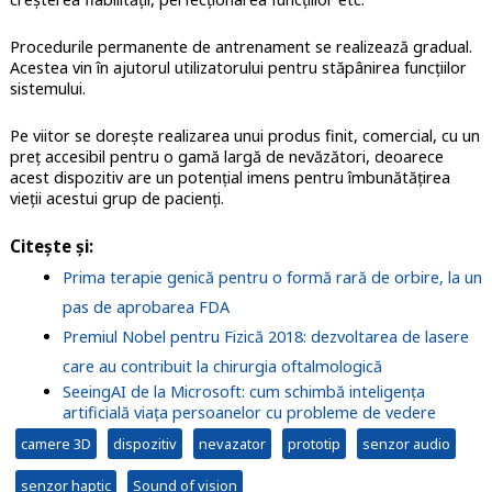
Procedurile permanente de antrenament se realizează gradual.
Acestea vin în ajutorul utilizatorului pentru stăpânirea funcțiilor
sistemului.
Pe viitor se dorește realizarea unui produs finit, comercial, cu un
preț accesibil pentru o gamă largă de nevăzători, deoarece
acest dispozitiv are un potențial imens pentru îmbunătățirea
vieții acestui grup de pacienți.
Citește și:
Prima terapie genică pentru o formă rară de orbire, la un
pas de aprobarea FDA
Premiul Nobel pentru Fizică 2018: dezvoltarea de lasere
care au contribuit la chirurgia oftalmologică
SeeingAI de la Microsoft: cum schimbă inteligența
artificială viața persoanelor cu probleme de vedere
camere 3D
dispozitiv
nevazator
prototip
senzor audio
senzor haptic
Sound of vision