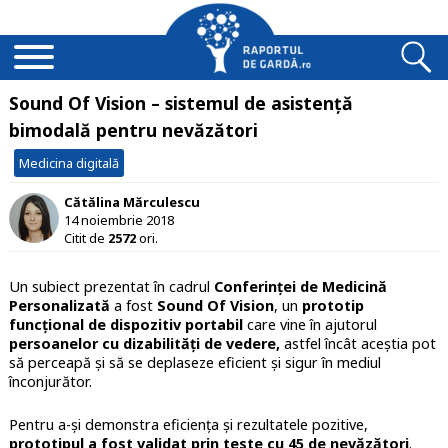
Sound Of Vision – sistemul de asistență
bimodală pentru nevăzători
Medicina digitală
Cătălina Mărculescu
14 noiembrie 2018
Citit de
2572
ori.
Un subiect prezentat în cadrul
Conferinței de Medicină
Personalizată
a fost
Sound Of Vision
, un
prototip
funcțional de dispozitiv portabil
care vine în ajutorul
persoanelor cu dizabilități de vedere,
astfel încât aceștia pot
să perceapă și să se deplaseze eficient și sigur în mediul
înconjurător.
Pentru a-și demonstra eficiența și rezultatele pozitive,
prototipul a fost validat prin teste cu 45 de nevăzători
.