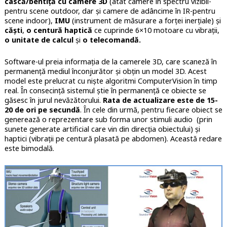
cască/bentiță cu camere 3D
(atât camere în spectru vizibil-
pentru scene outdoor, dar și camere de adâncime în IR-pentru
scene indoor),
IMU
(instrument de măsurare a forței inerțiale) și
căști
,
o centură haptică
ce cuprinde 6×10 motoare cu vibrații,
o unitate de calcul
și
o telecomandă.
Software-ul preia informația de la camerele 3D, care scaneză în
permanență mediul înconjurător și obțin un model 3D. Acest
model este prelucrat cu niște algoritmi ComputerVision în timp
real. În consecință sistemul știe în permanență ce obiecte se
găsesc în jurul nevăzătorului.
Rata de actualizare este de 15-
20 de ori pe secundă
. În cele din urmă, pentru fiecare obiect se
generează o reprezentare sub forma unor stimuli audio (prin
sunete generate artificial care vin din direcția obiectului) și
haptici (vibrații pe centură plasată pe abdomen). Această redare
este bimodală.