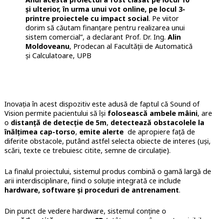
și ulterior, în urma unui vot online, pe locul 3-
printre proiectele cu impact social
. Pe viitor
dorim să căutam finanțare pentru realizarea unui
sistem comercial”, a declarant Prof. Dr. Ing.
Alin
Moldoveanu
, Prodecan al Facultății de Automatică
și Calculatoare, UPB
Inovația în acest dispozitiv este adusă de faptul că Sound of
Vision permite pacientului să își
folosească ambele mâini
, are
o
distanță de detecție de 5m
,
detectează obstacolele la
înălțimea cap-torso
,
emite alerte
de apropiere față de
diferite obstacole, putând astfel selecta obiecte de interes (uși,
scări, texte ce trebuiesc citite, semne de circulație).
La finalul proiectului, sistemul produs combină o gamă largă de
arii interdisciplinare, fiind o soluție integrată ce include
hardware, software și proceduri de antrenament
.
Din punct de vedere hardware, sistemul conține o