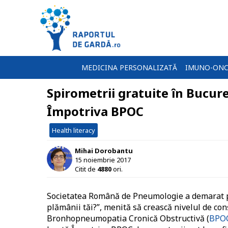
MEDICINA PERSONALIZATĂ
IMUNO-ONC
Spirometrii gratuite în Bucure
Împotriva BPOC
Health literacy
Mihai Dorobantu
15 noiembrie 2017
Citit de
4880
ori.
Societatea Română de Pneumologie a demarat pe 
plămânii tăi?”, menită să crească nivelul de con
Bronhopneumopatia Cronică Obstructivă (
BPO