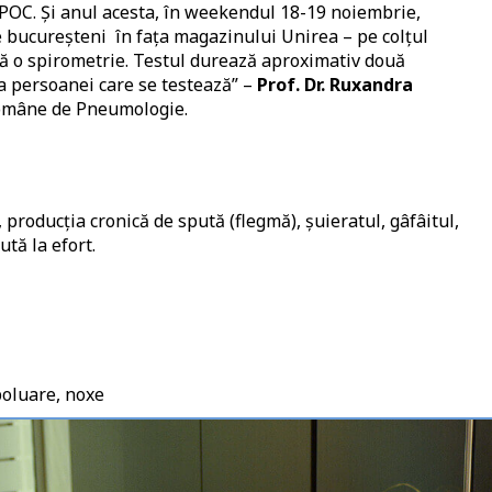
BPOC. Și anul acesta, în weekendul 18-19 noiembrie,
pe bucureșteni în fața magazinului Unirea – pe colțul
că o spirometrie. Testul durează aproximativ două
ța persoanei care se testează” –
Prof. Dr. Ruxandra
 Române de Pneumologie.
roducția cronică de spută (flegmă), șuieratul, gâfâitul,
tă la efort.
poluare, noxe