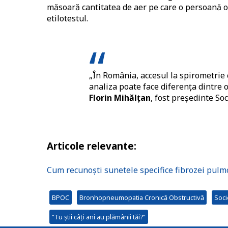
măsoară cantitatea de aer pe care o persoană o 
etilotestul.
„În România, accesul la spirometrie c
analiza poate face diferența dintre
Florin Mihălțan
, fost președinte S
Articole relevante:
Cum recunoști sunetele specifice fibrozei pulm
BPOC
Bronhopneumopatia Cronică Obstructivă
Soc
”Tu știi câți ani au plămânii tăi?”