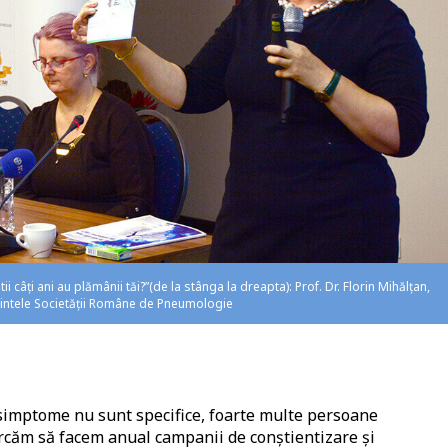
ii câți ani au plămânii tăi?”(de la stânga la dreapta): Prof. Dr. Florin Mihălțan,
dintele Societății Române de Pneumologie
 simptome nu sunt specifice, foarte multe persoane
ercăm să facem anual campanii de conștientizare și