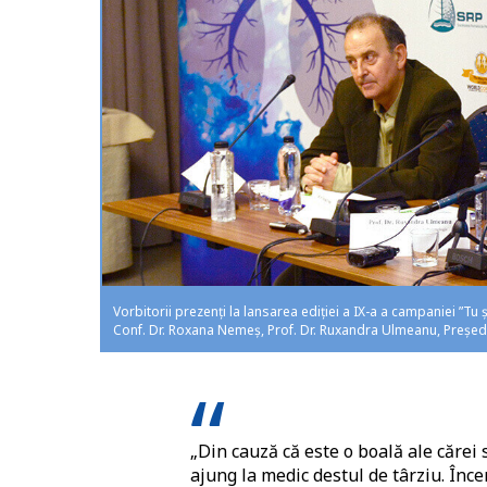
Vorbitorii prezenți la lansarea ediției a IX-a a campaniei ”Tu șt
Conf. Dr. Roxana Nemeș, Prof. Dr. Ruxandra Ulmeanu, Preșe
„Din cauză că este o boală ale cărei
ajung la medic destul de târziu. Înc