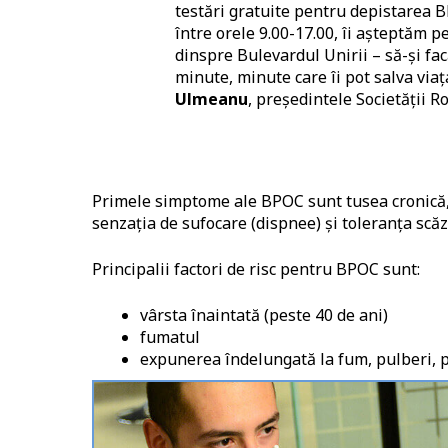
testări gratuite pentru depistarea 
între orele 9.00-17.00, îi așteptăm 
dinspre Bulevardul Unirii – să-și fa
minute, minute care îi pot salva via
Ulmeanu
, președintele Societății
Primele simptome ale BPOC sunt tusea cronică, p
senzația de sufocare (dispnee) și toleranța scăzu
Principalii factori de risc pentru BPOC sunt:
vârsta înaintată (peste 40 de ani)
fumatul
expunerea îndelungată la fum, pulberi, 