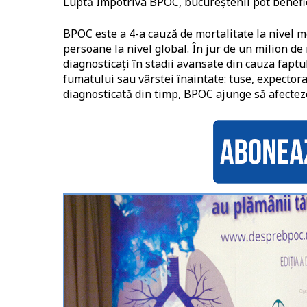
Luptă Împotriva BPOC, bucureștenii pot benefic
BPOC este a 4-a cauză de mortalitate la nivel 
persoane la nivel global. În jur de un milion de
diagnosticați în stadii avansate din cauza faptu
fumatului sau vârstei înaintate: tuse, expector
diagnosticată din timp, BPOC ajunge să afecteze