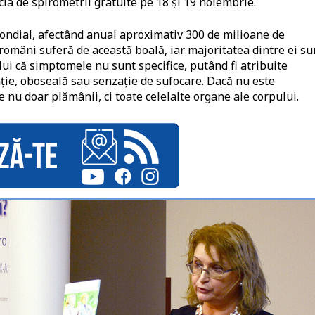
ia de spirometrii gratuite pe 18 și 19 noiembrie.
mondial, afectând anual aproximativ 300 de milioane de
 români suferă de această boală, iar majoritatea dintre ei su
lui că simptomele nu sunt specifice, putând fi atribuite
ație, oboseală sau senzație de sufocare. Dacă nu este
 nu doar plămânii, ci toate celelalte organe ale corpului.