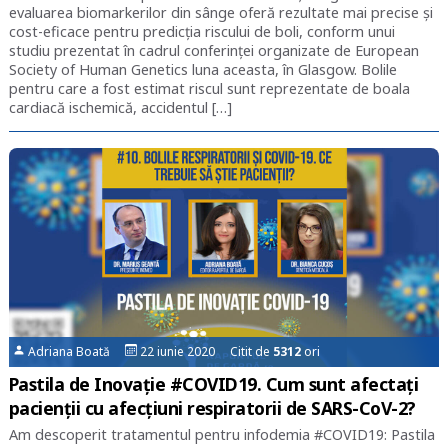
evaluarea biomarkerilor din sânge oferă rezultate mai precise şi
cost-eficace pentru predicţia riscului de boli, conform unui
studiu prezentat în cadrul conferinţei organizate de European
Society of Human Genetics luna aceasta, în Glasgow. Bolile
pentru care a fost estimat riscul sunt reprezentate de boala
cardiacă ischemică, accidentul […]
Adriana Boată
22 iunie 2020 Citit de
5312
ori
Pastila de Inovație #COVID19. Cum sunt afectați
pacienții cu afecțiuni respiratorii de SARS-CoV-2?
Am descoperit tratamentul pentru infodemia #COVID19: Pastila