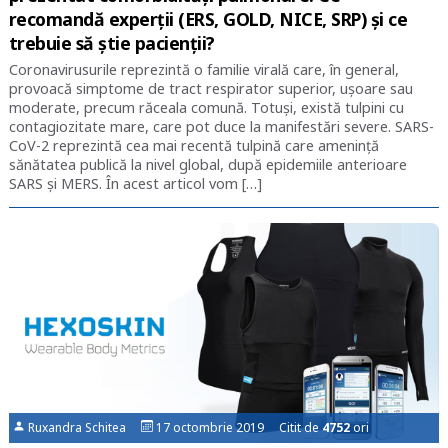
recomandă experții (ERS, GOLD, NICE, SRP) și ce
trebuie să știe pacienții?
Coronavirusurile reprezintă o familie virală care, în general,
provoacă simptome de tract respirator superior, ușoare sau
moderate, precum răceala comună. Totuși, există tulpini cu
contagiozitate mare, care pot duce la manifestări severe. SARS-
CoV-2 reprezintă cea mai recentă tulpină care amenință
sănătatea publică la nivel global, după epidemiile anterioare
SARS și MERS. În acest articol vom […]
Ruxandra Schitea
17 octombrie 2019 Citit de
4752
ori