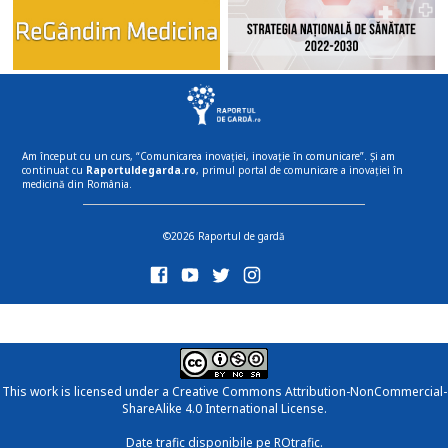
Am început cu un curs, “Comunicarea inovației, inovație în comunicare”. Și am
continuat cu
Raportuldegarda.ro
, primul portal de comunicare a inovației în
medicină din România.
©2026 Raportul de gardă
This work is licensed under a
Creative Commons Attribution-NonCommercial-
ShareAlike 4.0 International License
.
Date trafic disponibile pe ROtrafic.