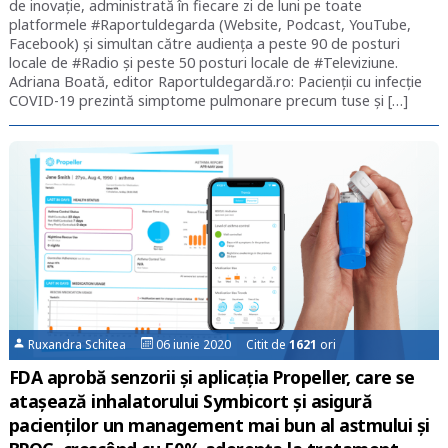
de inovație, administrată în fiecare zi de luni pe toate
platformele #Raportuldegarda (Website, Podcast, YouTube,
Facebook) și simultan către audiența a peste 90 de posturi
locale de #Radio și peste 50 posturi locale de #Televiziune.
Adriana Boată, editor Raportuldegardă.ro: Pacienții cu infecție
COVID-19 prezintă simptome pulmonare precum tuse și […]
Ruxandra Schitea
06 iunie 2020 Citit de
1621
ori
FDA aprobă senzorii și aplicația Propeller, care se
atașează inhalatorului Symbicort și asigură
pacienților un management mai bun al astmului și