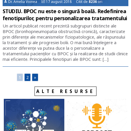
Dr. Amelia Voinea
17 august 2018 Citit de
8236
ori
STUDIU. BPOC nu este o singură boală. Redefinirea
fenotipurilor, pentru personalizarea tratamentului
Un articol publicat recent prezintă subgrupuri distincte ale
BPOC (bronhopneumopatia obstructivă cronică), caracterizate
prin diferențe ale mecanismelor fiziopatologice, ale răspunsului
la tratament și ale progresiei bolii. O mai bună înțelegere a
acestor diferențe va putea duce la o personalizare a
tratamentului pacienților cu BPOC și la realizarea de studii clinice
mai eficiente. Principalele fenotipuri ale BPOC sunt: […]
1
2
»
ALTE RESURSE