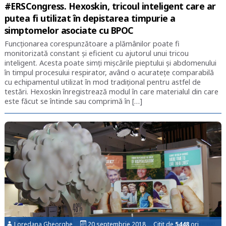
#ERSCongress. Hexoskin, tricoul inteligent care ar
putea fi utilizat în depistarea timpurie a
simptomelor asociate cu BPOC
Funcționarea corespunzătoare a plămânilor poate fi
monitorizată constant și eficient cu ajutorul unui tricou
inteligent. Acesta poate simți mișcările pieptului și abdomenului
în timpul procesului respirator, având o acuratețe comparabilă
cu echipamentul utilizat în mod tradițional pentru astfel de
testări. Hexoskin înregistrează modul în care materialul din care
este făcut se întinde sau comprimă în […]
Loredana Gheorghe
20 septembrie 2018 Citit de
5448
ori