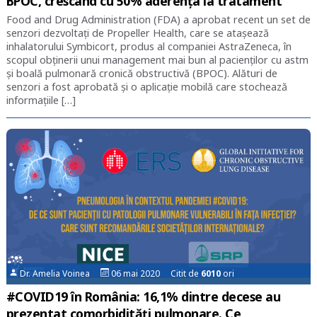
BPOC, crescând cu 50% aderența la tratament
Food and Drug Administration (FDA) a aprobat recent un set de
senzori dezvoltați de Propeller Health, care se atașează
inhalatorului Symbicort, produs al companiei AstraZeneca, în
scopul obținerii unui management mai bun al pacienților cu astm
și boală pulmonară cronică obstructivă (BPOC). Alături de
senzori a fost aprobată și o aplicație mobilă care stochează
informațiile […]
Dr. Amelia Voinea
06 mai 2020 Citit de
6010
ori
#COVID19 în România: 16,1% dintre decese au
prezentat comorbidități pulmonare. Ce