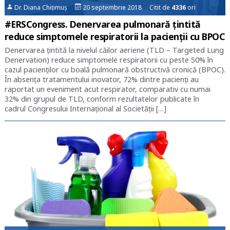
Dr. Diana Chițimuș
20 septembrie 2018 Citit de
4336
ori
#ERSCongress. Denervarea pulmonară țintită
reduce simptomele respiratorii la pacienții cu BPOC
Denervarea țintită la nivelul căilor aeriene (TLD – Targeted Lung
Denervation) reduce simptomele respiratorii cu peste 50% în
cazul pacienților cu boală pulmonară obstructivă cronică (BPOC).
În absența tratamentului inovator, 72% dintre pacienți au
raportat un eveniment acut respirator, comparativ cu numai
32% din grupul de TLD, conform rezultatelor publicate în
cadrul Congresului Internațional al Societății […]