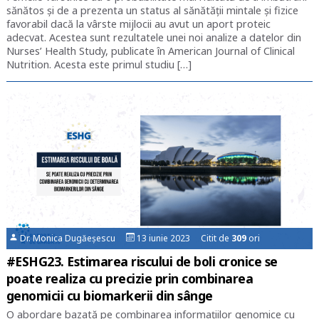
sănătos şi de a prezenta un status al sănătăţii mintale şi fizice
favorabil dacă la vârste mijlocii au avut un aport proteic
adecvat. Acestea sunt rezultatele unei noi analize a datelor din
Nurses’ Health Study, publicate în American Journal of Clinical
Nutrition. Acesta este primul studiu […]
Dr. Monica Dugăeșescu
13 iunie 2023 Citit de
309
ori
#ESHG23. Estimarea riscului de boli cronice se
poate realiza cu precizie prin combinarea
genomicii cu biomarkerii din sânge
O abordare bazată pe combinarea informaţiilor genomice cu