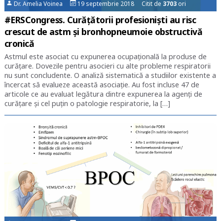
Dr. Amelia Voinea
19 septembrie 2018 Citit de
3703
ori
#ERSCongress. Curățătorii profesioniști au risc
crescut de astm și bronhopneumoie obstructivă
cronică
Astmul este asociat cu expunerea ocupațională la produse de
curățare. Dovezile pentru asocieri cu alte probleme respiratorii
nu sunt concludente. O analiză sistematică a studiilor existente a
încercat să evalueze această asociație. Au fost incluse 47 de
articole ce au evaluat legătura dintre expunerea la agenți de
curățare și cel puțin o patologie respiratorie, la […]