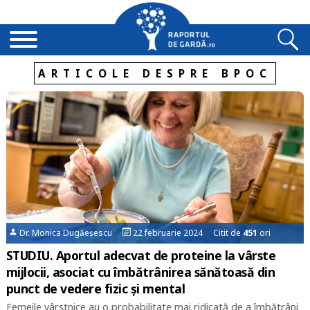
ARTICOLE DESPRE BPOC
Dr. Monica Dugăeșescu
22 februarie 2024 Citit de
451
ori
STUDIU. Aportul adecvat de proteine la vârste
mijlocii, asociat cu îmbătrânirea sănătoasă din
punct de vedere fizic și mental
Femeile vârstnice au o probabilitate mai ridicată de a îmbătrâni