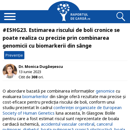
#ESHG23. Estimarea riscului de boli cronice se
poate realiza cu precizie prin combinarea
genomicii cu biomarkerii din sânge
Prevenție
Dr. Monica Dugăeșescu
13 iunie 2023
Citit de
308
ori.
O abordare bazată pe combinarea informaţiilor
genomice
cu
evaluarea
biomarkerilor
din sânge oferă rezultate mai precise şi
cost-eficace pentru predicţia riscului de boli, conform unui
studiu prezentat în cadrul
conferinţei organizate de European
Society of Human Genetics
luna aceasta, în Glasgow. Bolile
pentru care a fost estimat riscul sunt reprezentate de boala
cardiacă ischemică,
accidentul vascular cerebral
,
cancerul
pulmonar
,
diabetul
,
boala pulmonară cronică obstructivă
,
boala