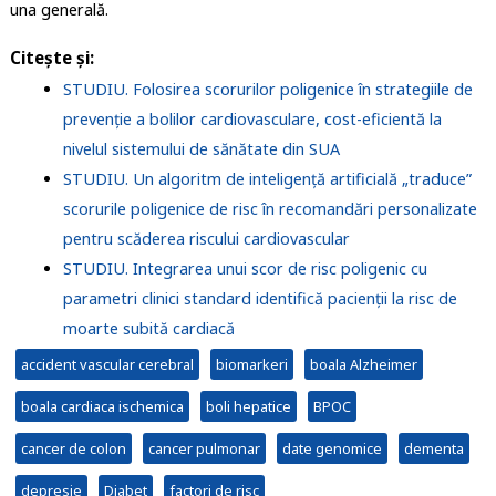
una generală.
Citeşte şi
:
STUDIU. Folosirea scorurilor poligenice în strategiile de
prevenție a bolilor cardiovasculare, cost-eficientă la
nivelul sistemului de sănătate din SUA
STUDIU. Un algoritm de inteligență artificială „traduce”
scorurile poligenice de risc în recomandări personalizate
pentru scăderea riscului cardiovascular
STUDIU. Integrarea unui scor de risc poligenic cu
parametri clinici standard identifică pacienții la risc de
moarte subită cardiacă
accident vascular cerebral
biomarkeri
boala Alzheimer
boala cardiaca ischemica
boli hepatice
BPOC
cancer de colon
cancer pulmonar
date genomice
dementa
depresie
Diabet
factori de risc