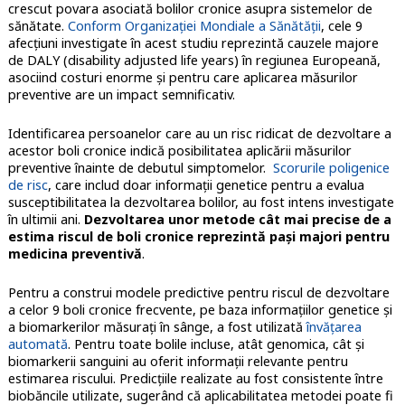
crescut povara asociată bolilor cronice asupra sistemelor de
sănătate.
Conform Organizaţiei Mondiale a Sănătăţii
, cele 9
afecţiuni investigate în acest studiu reprezintă cauzele majore
de DALY (disability adjusted life years) în regiunea Europeană,
asociind costuri enorme şi pentru care aplicarea măsurilor
preventive are un impact semnificativ.
Identificarea persoanelor care au un risc ridicat de dezvoltare a
acestor boli cronice indică posibilitatea aplicării măsurilor
preventive înainte de debutul simptomelor.
Scorurile poligenice
de risc
, care includ doar informaţii genetice pentru a evalua
susceptibilitatea la dezvoltarea bolilor, au fost intens investigate
în ultimii ani.
Dezvoltarea unor metode cât mai precise de a
estima riscul de boli cronice reprezintă paşi majori pentru
medicina preventivă
.
Pentru a construi modele predictive pentru riscul de dezvoltare
a celor 9 boli cronice frecvente, pe baza informaţiilor genetice şi
a biomarkerilor măsuraţi în sânge, a fost utilizată
învăţarea
automată
. Pentru toate bolile incluse, atât genomica, cât şi
biomarkerii sanguini au oferit informaţii relevante pentru
estimarea riscului. Predicţiile realizate au fost consistente între
biobăncile utilizate, sugerând că aplicabilitatea metodei poate fi