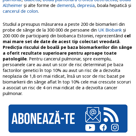
Alzheimer
şi alte forme de
demenţă
,
depresia
, boala hepatică şi
cancerul de colon
.
Studiul a presupus măsurarea a peste 200 de biomarkeri din
probe de sânge de la 300 000 de persoane din
UK Biobank
şi
200 000 de participanţi din biobanca Estoniei, reprezentând
cel
mai mare set de date de acest tip colectat vreodată
.
Predicţia riscului de boală pe baza biomarkerilor din sânge
a oferit rezultate superioare pentru aproape toate
patologiile
. Pentru cancerul pulmonar, spre exemplu,
persoanele care au avut un scor de risc determinat pe baza
factorilor genetici în top 10% au avut un risc de a dezvolta
neoplazia de 1,8 ori mai ridicat, însă un scor de risc bazat pe
biomarkerii din sânge aflat în top 10% cele mai crescute scoruri
a asociat un risc de 4 ori mai ridicat de a dezvolta cancer
pulmonar.