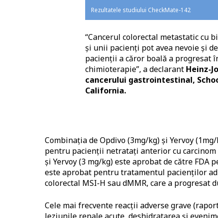
Rezultatele studiului CheckMate-142
“Cancerul colorectal metastatic cu b
și unii pacienți pot avea nevoie și d
pacienții a căror boală a progresat 
chimioterapie”, a declarant
Heinz-J
cancerului gastrointestinal, Scho
California.
Combinația de Opdivo (3mg/kg) și Yervoy (1mg/
pentru pacienții netratați anterior cu carcinom
și Yervoy (3 mg/kg) este aprobat de către FDA p
este aprobat pentru tratamentul pacienților adul
colorectal MSI-H sau dMMR, care a progresat dup
Cele mai frecvente reacții adverse grave (raport
leziunile renale acute, deshidratarea și evenim