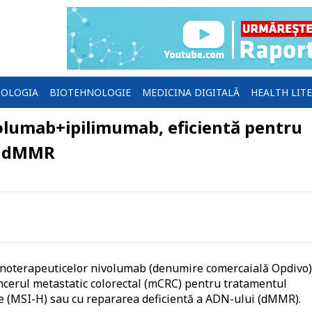
OLOGIA
BIOTEHNOLOGIE
MEDICINA DIGITALĂ
HEALTH LIT
olumab+ipilimumab, eficientă pentru
au dMMR
unoterapeuticelor nivolumab (denumire comercaială Opdivo)
ncerul metastatic colorectal (mCRC) pentru tratamentul
are (MSI-H) sau cu repararea deficientă a ADN-ului (dMMR).