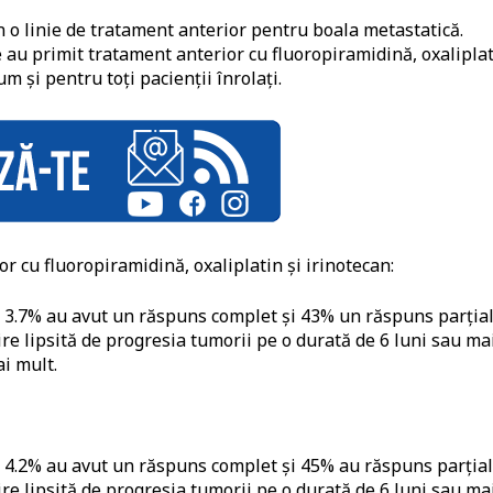
in o linie de tratament anterior pentru boala metastatică.
re au primit tratament anterior cu fluoropiramidină, oxalipla
um și pentru toți pacienții înrolați.
ior cu fluoropiramidină, oxaliplatin și irinotecan:
 3.7% au avut un răspuns complet și 43% un răspuns parțial
re lipsită de progresia tumorii pe o durată de 6 luni sau ma
i mult.
 4.2% au avut un răspuns complet și 45% au răspuns parțial
re lipsită de progresia tumorii pe o durată de 6 luni sau ma