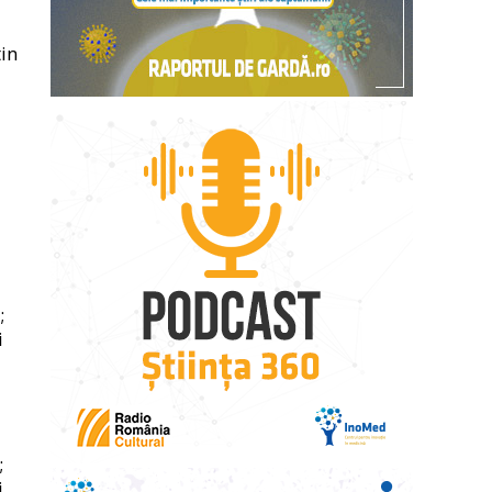
tin
;
i
;
i