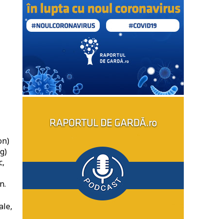
on)
g)
c,
n.
ale,