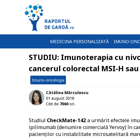
MEDICINA PERSONALIZATĂ
IMUNO-ONC
STUDIU: Imunoterapia cu niv
cancerul colorectal MSI-H s
Imuno-oncologia
Cătălina Mărculescu
01 august 2018
Citit de
7060
ori.
Studiul
CheckMate-142
a urmărit efectele im
ipilimumab (denumire comercială Yervoy) în ca
pacienților cu instabilitate microsatelitară m