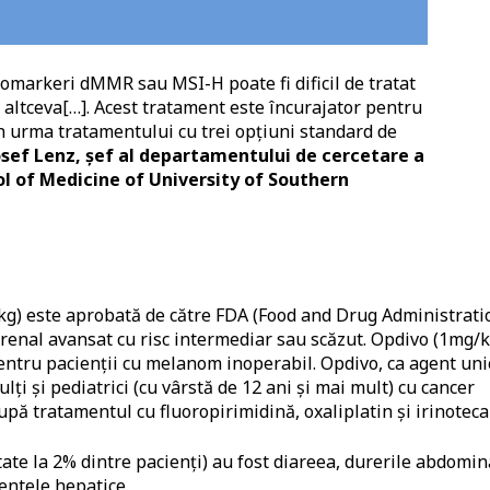
iomarkeri dMMR sau MSI-H poate fi dificil de tratat
e altceva[…]. Acest tratament este încurajator pentru
în urma tratamentului cu trei opțiuni standard de
osef Lenz, șef al departamentului de cercetare a
ol of Medicine of University of Southern
kg) este aprobată de către FDA (Food and Drug Administrati
 renal avansat cu risc intermediar sau scăzut. Opdivo (1mg/k
entru pacienții cu melanom inoperabil. Opdivo, ca agent uni
ți și pediatrici (cu vârstă de 12 ani și mai mult) cu cancer
ă tratamentul cu fluoropirimidină, oxaliplatin și irinoteca
ate la 2% dintre pacienți) au fost diareea, durerile abdomin
entele hepatice.