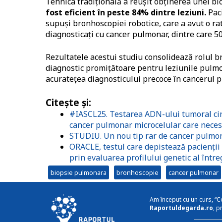
Tehnica tradițională a reușit obținerea unei bio
fost eficient în peste 84% dintre leziuni.
Paci
supuși bronhoscopiei robotice, care a avut o rat
diagnosticați cu cancer pulmonar, dintre care 50
Rezultatele acestui studiu consolidează rolul 
diagnostic promițătoare pentru leziunile pulmo
acuratețea diagnosticului precoce în cancerul 
Citește și:
#IASCL25. Testarea ADN-ului tumoral cir
cancer pulmonar microcelular care neces
STUDIU. Un nou tip rar de cancer pulmona
ORACLE, testul care depistează pacienții
prin evaluarea profilului genetic al între
biopsie pulmonara
bronhoscopie
cancer pulmonar
Am început cu un curs, “C
Raportuldegarda.ro
, p