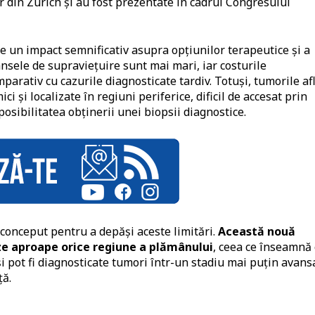
ar din Zürich și au fost prezentate în cadrul Congresului
e un impact semnificativ asupra opțiunilor terapeutice și a
 șansele de supraviețuire sunt mai mari, iar costurile
arativ cu cazurile diagnosticate tardiv. Totuși, tumorile af
i și localizate în regiuni periferice, dificil de accesat prin
osibilitatea obținerii unei biopsii diagnostice.
conceput pentru a depăși aceste limitări.
Această nouă
ze aproape orice regiune a plămânului
, ceea ce înseamnă 
 pot fi diagnosticate tumori într-un stadiu mai puțin avansa
ță.