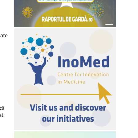
late
că
t,