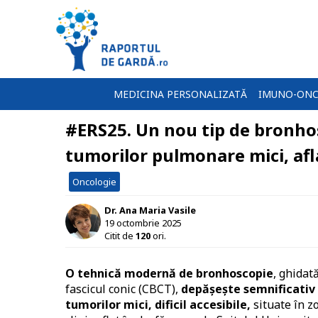
MEDICINA PERSONALIZATĂ
IMUNO-ONC
#ERS25. Un nou tip de bronho
tumorilor pulmonare mici, afl
Oncologie
Dr. Ana Maria Vasile
19 octombrie 2025
Citit de
120
ori.
O tehnică modernă de bronhoscopie
, ghidat
fascicul conic (CBCT),
depășește semnificativ 
tumorilor mici, dificil accesibile,
situate în z