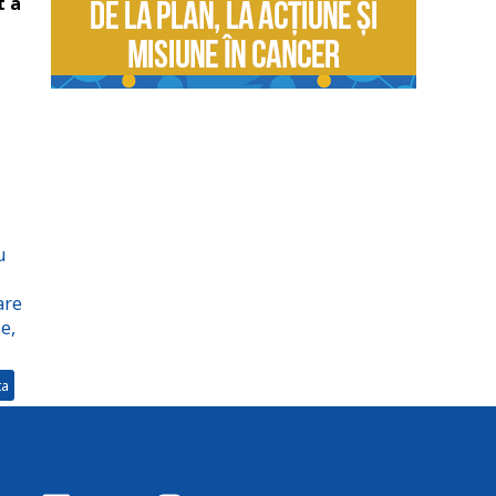
t a
u
are
e,
ta