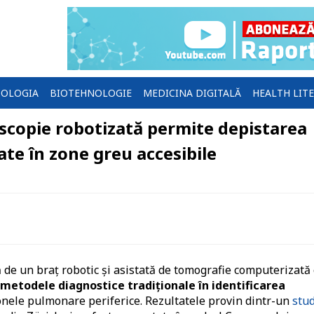
OLOGIA
BIOTEHNOLOGIE
MEDICINA DIGITALĂ
HEALTH LIT
scopie robotizată permite depistarea
ate în zone greu accesibile
ă de un braț robotic și asistată de tomografie computerizată
metodele diagnostice tradiționale în identificarea
onele pulmonare periferice. Rezultatele provin dintr-un
stu