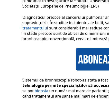
clinic aflat în desfășurare la Spitalul Universit
Societății Europene de Pneumologie (ERS).
Diagnosticul precoce al cancerului pulmonar ar
supraviețuirii. În stadiile incipiente ale bolii,
tratamentului
sunt considerabil mai reduse comp
în stadii precoce sunt de obicei de dimensiuni mic
bronhoscopie convențională, ceea ce limitează p
Sistemul de bronhoscopie robot-asistată a fost 
tehnologia permite specialiștilor să accese
se pot
biopsia
un număr mai mare de pacienți și
când tratamentul are șanse mai mari de eficien