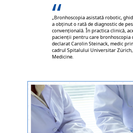
„Bronhoscopia asistată robotic, ghid
a obținut o rată de diagnostic de pe
convențională. În practica clinică, a
pacienții pentru care bronhoscopia c
declarat Carolin Steinack, medic pri
cadrul Spitalului Universitar Zürich
Medicine.