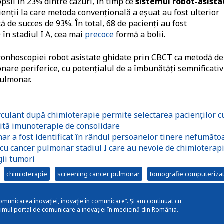
psii în 23% dintre cazuri, în timp ce
sistemul robot-asista
enții la care metoda convențională a eșuat au fost ulterior
ă de succes de 93%. În total, 68 de pacienți au fost
 în stadiul I A, cea mai
precoce
formă a bolii.
bronhoscopiei robot asistate ghidate prin CBCT ca metodă de
nare periferice, cu potențialul de a îmbunătăți semnificativ
pulmonar.
culant după chimioterapie permite selectarea pacienților c
ită imunoterapie de consolidare
r a fost identificat în rândul persoanelor tinere nefumăto
 cu cancer pulmonar stadiul I care au nevoie de chimioterapi
gii tumori
chimioterapie
screening cancer pulmonar
tomografie computeriza
omunicarea inovației, inovație în comunicare”. Și am continuat cu
rimul portal de comunicare a inovației în medicină din România.