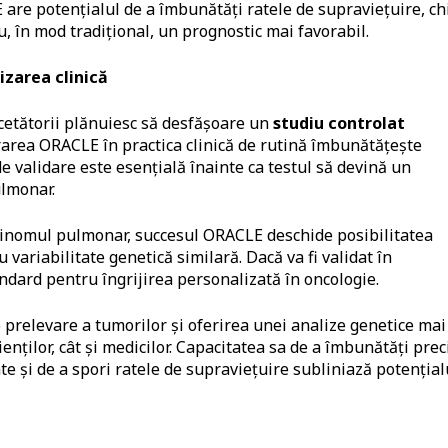
are potențialul de a îmbunătăți ratele de supraviețuire, ch
 au, în mod tradițional, un prognostic mai favorabil.
izarea clinic
ă
rcetătorii plănuiesc să desfășoare un
studiu controlat
grarea ORACLE în practica clinică de rutină îmbunătățește
de validare este esențială înainte ca testul să devină un
ulmonar.
cinomul pulmonar, succesul ORACLE deschide posibilitatea
u variabilitate genetică similară. Dacă va fi validat în
ndard pentru îngrijirea personalizată în oncologie.
 prelevare a tumorilor și oferirea unei analize genetice mai
ților, cât și medicilor. Capacitatea sa de a îmbunătăți prec
e și de a spori ratele de supraviețuire subliniază potențial