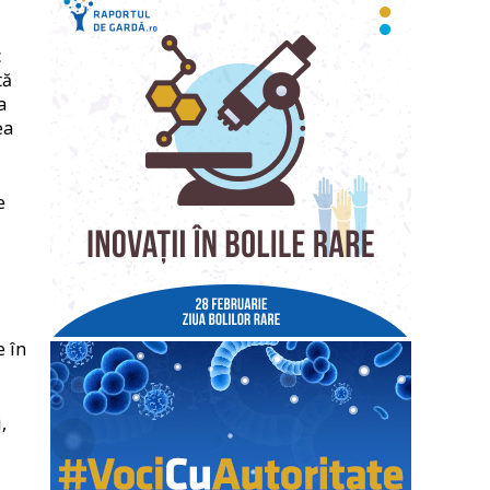
c
tă
a
ea
e
e în
,