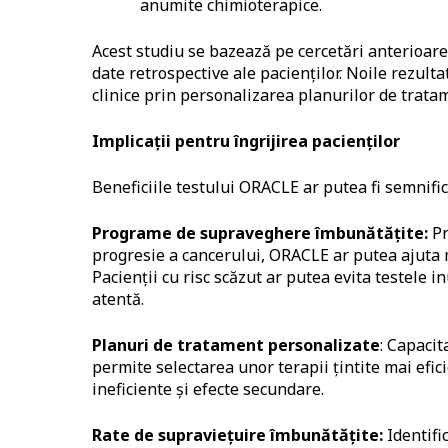
anumite chimioterapice.
Acest studiu se bazează pe cercetări anterioare
date retrospective ale pacienților. Noile rezult
clinice prin personalizarea planurilor de tratame
Implica
ț
ii pentru îngrijirea pacien
ț
ilor
Beneficiile testului ORACLE ar putea fi semnifi
Programe de supraveghere îmbun
ă
t
ăț
ite
:
Pr
progresie a cancerului, ORACLE ar putea ajuta 
Pacienții cu risc scăzut ar putea evita testele inu
atentă.
Planuri de tratament personalizate
: Capacit
permite selectarea unor terapii țintite mai efic
ineficiente și efecte secundare.
Rate de supravie
ț
uire îmbun
ă
t
ăț
ite:
Identific