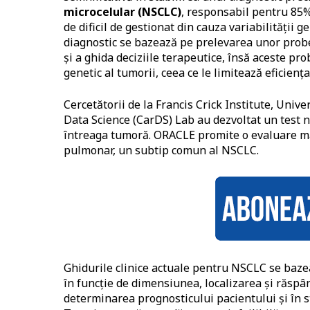
microcelular (NSCLC)
, responsabil pentru 85%
de dificil de gestionat din cauza variabilității 
diagnostic se bazează pe prelevarea unor prob
și a ghida deciziile terapeutice, însă aceste p
genetic al tumorii, ceea ce le limitează eficiența
Cercetătorii de la Francis Crick Institute, Univ
Data Science (CarDS) Lab au dezvoltat un test
întreaga tumoră. ORACLE promite o evaluare ma
pulmonar, un subtip comun al NSCLC.
Ghidurile clinice actuale pentru NSCLC se bazea
în funcție de dimensiunea, localizarea și răspân
determinarea prognosticului pacientului și în st