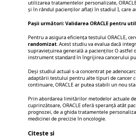
utilizarea tratamentelor personalizate, ORACLE 
și în rândul pacienților aflați în stadiul I, care
Pa
ș
ii urm
ă
tori: Validarea ORACLE pentru util
Pentru a asigura eficiența testului ORACLE, ce
randomizat
. Acest studiu va evalua dacă inte
supraviețuirea generală a pacienților. O astfel 
instrument standard în îngrijirea cancerului p
Deși studiul actual s-a concentrat pe adenocar
adaptării testului pentru alte tipuri de cancer c
continuare, ORACLE ar putea stabili un nou sta
Prin abordarea limitărilor metodelor actuale de
cuprinzătoare, ORACLE oferă speranță atât pacien
prognozei, de a ghida tratamentele personalizat
medicinei de precizie în oncologie.
Citește și