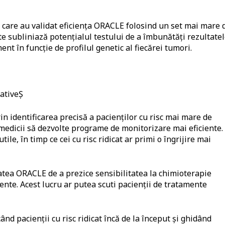
 care au validat eficiența ORACLE folosind un set mai mare 
ate subliniază potențialul testului de a îmbunătăți rezultate
nt în funcție de profilul genetic al fiecărei tumori.
cativeȘ
in identificarea precisă a pacienților cu risc mai mare de
medicii să dezvolte programe de monitorizare mai eficiente.
tile, în timp ce cei cu risc ridicat ar primi o îngrijire mai
atea ORACLE de a prezice sensibilitatea la chimioterapie
iente. Acest lucru ar putea scuti pacienții de tratamente
ând pacienții cu risc ridicat încă de la început și ghidând