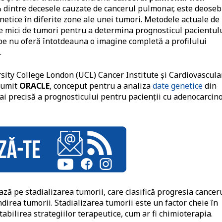
 dintre decesele cauzate de cancerul pulmonar, este deoseb
genetice în diferite zone ale unei tumori. Metodele actuale de
e mici de tumori pentru a determina prognosticul pacientul
robe nu oferă întotdeauna o imagine completă a profilului
.
ersity College London (UCL) Cancer Institute și Cardiovascula
 numit
ORACLE
, conceput pentru a analiza
date genetice
din
i precisă a prognosticului pentru pacienții cu adenocarci
ză pe stadializarea tumorii, care clasifică progresia cancer
direa tumorii. Stadializarea tumorii este un factor cheie în
abilirea strategiilor terapeutice, cum ar fi chimioterapia.