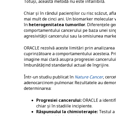
Totuși, această metodă nu este infailibilă.
Chiar și în rândul pacienților cu risc scăzut, af
mai mult de cinci ani. Un biomarker molecular 
în
heterogenitatea tumorilor
. Diferențele ge
comportamentului cancerului pe baza unei singu
agresivității cancerului sau la omisiunea marker
ORACLE rezolvă aceste limitări prin analizarea 
cuprinzătoare a comportamentului acesteia. Pr
imagine mai clară asupra progresiei cancerului 
îmbunătățind standardul actual de îngrijire.
Într-un studiu publicat în
Nature Cancer
, cerc
adenocarcinom pulmonar. Rezultatele au demons
determinarea:
Progresiei cancerului:
ORACLE a identifi
chiar și în stadiile incipiente.
R
ă
spunsului la chimioterapie:
Testul a 