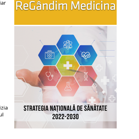
iar
izia
ul