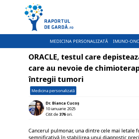
MEDICINA PERSONALIZATĂ
IMUNO-ONC
ORACLE, testul care depisteaz
care au nevoie de chimioterapi
întregii tumori
Medicina personalizată
Dr. Bianca Cucoș
10 ianuarie 2025
Citit de
376
ori.
Cancerul pulmonar, una dintre cele mai letale f
semnificativă în stabilirea unui diagnostic prec