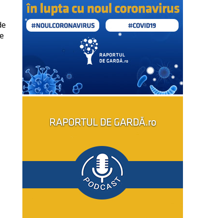
de
le