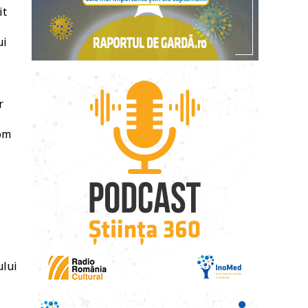
it
ui
r
nom
ului