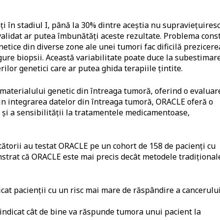
lați în stadiul I, până la 30% dintre aceștia nu supraviețuires
validat ar putea îmbunătăți aceste rezultate. Problema cons
netice din diverse zone ale unei tumori fac dificilă prezicere
re biopsii. Această variabilitate poate duce la subestimar
ilor genetici care ar putea ghida terapiile țintite.
materialului genetic din întreaga tumoră, oferind o evaluar
in integrarea datelor din întreaga tumoră, ORACLE oferă o
și a sensibilității la tratamentele medicamentoase,
etătorii au testat ORACLE pe un cohort de 158 de pacienți cu
trat că ORACLE este mai precis decât metodele tradițional
cat pacienții cu un risc mai mare de răspândire a cancerului
indicat cât de bine va răspunde tumora unui pacient la