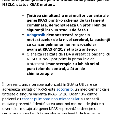
NSCLC, status KRAS mutant:
Țintirea simultană a mai multor variante ale
genei KRAS printr-o schemă de tratament
combinată, demonstrează un profil bun de
siguranță într-un studiu de fază I
Adagrasib
demonstrează regresia
metastazelor de la nivel cerebral, la pacienții
cu cancer pulmonar non-microcelular
avansat KRAS G12C, netratați anterior
O analiză realizată de FDA a arătat că pacienţii cu
NCSLC KRAS+ pot primi în prima linie de
tratament
imunoterapie cu inhibitori ai
punctelor de control, alături de
chimioterapie
În prezent, unica terapie autorizată în SUA și UE care se
adresează mutaţiilor KRAS este
sotorasib
, un medicament care
ţinteşte o singură variantă KRAS: G12C. Doar 13% dintre
pacienţii cu
cancer pulmonar non-microcelular
au această
mutaţie prezentă. Identificarea unor noi metode de ţintire a
diverselor mutaţii ale genei KRAS reprezintă o direcție de
cercetare importantă în oncologie
,
susţinută de frecvenţa