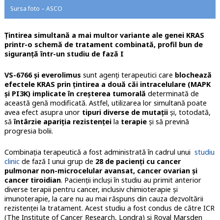
Sursa foto – ASCO
Țintirea simultană a mai multor variante ale genei KRAS
printr-o schemă de tratament combinată, profil bun de
siguranță într-un studiu de fază I
VS-6766 şi everolimus
sunt agenţi terapeutici care
blochează
efectele KRAS prin ţintirea a două căi intracelulare (MAPK
şi PI3K) implicate în creşterea tumorală
determinată de
această genă modificată. Astfel, utilizarea lor simultană poate
avea efect asupra unor
tipuri diverse de mutaţii
şi, totodată,
să
întârzie apariţia rezistenţei
la
terapie
şi să prevină
progresia bolii.
Combinaţia terapeutică a fost administrată în cadrul unui
studiu
clinic
de fază I unui grup de
28 de pacienţi cu cancer
pulmonar non-microcelular avansat, cancer ovarian şi
cancer tiroidian
. Pacienţii incluşi în studiu au primit anterior
diverse terapii pentru cancer, inclusiv chimioterapie şi
imunoterapie, la care nu au mai răspuns din cauza dezvoltării
rezistenţei la tratament. Acest studiu a fost condus de către ICR
(The Institute of Cancer Research, Londra) şi Royal Marsden