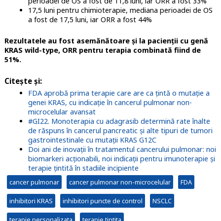
perioadei de OS a fost de 11,8 luni, iar ORR a fost 33%
17,5 luni pentru chimioterapie, mediana perioadei de OS
a fost de 17,5 luni, iar ORR a fost 44%
Rezultatele au fost asemănătoare şi la pacienţii cu genă
KRAS wild-type, ORR pentru terapia combinată fiind de
51%.
Citeşte şi:
FDA aprobă prima terapie care are ca țintă o mutație a
genei KRAS, cu indicație în cancerul pulmonar non-
microcelular avansat
#GI22. Monoterapia cu adagrasib determină rate înalte
de răspuns în cancerul pancreatic și alte tipuri de tumori
gastrointestinale cu mutații KRAS G12C
Doi ani de inovații în tratamentul cancerului pulmonar: noi
biomarkeri acționabili, noi indicații pentru imunoterapie și
terapie țintită în stadiile incipiente
cancer pulmonar
cancer pulmonar non-microcelular
FDA
inhibitori KRAS
inhibitori puncte de control
NSCLC
terapie personalizata
terapie tintita