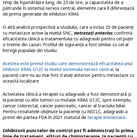
timp de înjumătăţire lung, de 23 de ore, şi capacitatea de a
pătrunde în sistemul nervos central, elemente care îl diferențiază
de prima generație de inhibitori KRAS.
O altă analiză prospectivă a studiului, care a inclus 25 de pacienți
cu metastaze active la nivelul SNC,
netratați anterior,
confirmă
eficacitatea clinică a tratamentului cu adagrasib pentru cel puțin
o treime din cazuri. Profilul de siguranță a fost similar cu cel al
întregii populații din studiu.
Acestea este primul studiu care demonstrează eficacitatea unui
inhibitor KRAS G12C la nivelul sistemului nervos central
, la
pacienți care nu au mai fost tratați anterior pentru metastaze cu
această localizare.
Activitatea clinică a terapiei cu adagrasib a fost demonstrată şi
la pacienții cu alte tumori cu mutație KRAS G12C, spre exemplu,
cancer colorectal, cancer pancreatic, cancer al tractului biliar.
Pentru rezultatele obţinute la pacienţii cu NSCLC, adagrasib a
primit din partea FDA în 2021 statutul de
terapie inovatoare
.
Inhibitorii punctelor de control pot fi administrați în prima
linie de tratament, alături de chimioterapie, la pacienţii cu