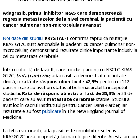
Adagrasib, primul inhibitor KRAS care demonstrează
regresia metastazelor de la nivel cerebral, la pacienții cu
cancer pulmonar non-microcelular avansat
Noi date din studiul
KRYSTAL-1
confirmă faptul că mutațiile
KRAS G12C sunt acționabile la pacienții cu cancer pulmonar non-
microcelular, demonstrând rezultate clinice importante inclusiv la
cei cu metastaze cerebrale.
Într-o cohortă de fază II, care a inclus pacienți cu NSCLC KRAS
G12C,
tratați anterior,
adagrasib a demonstrat eficacitate
clinică, o
rată de răspuns obiectiv de 42,9%
pentru cei 112
pacienţi care au avut un status al bolii măsurabil la începutul
studiului.
Rata de răspuns obiectiv a fost de 33,3%
la 33 de
pacienţi care au avut
metastaze cerebrale
stabile. Studiul a
avut loc în cadrul Institutului pentru Cancer Dana-Farber, iar
rezultatele au fost
publicate
în The New England Journal of
Medicine.
La fel ca sotorasib, adagrasib este un inhibitor selectiv
KRASG12C, însă proprietăți farmacologice diferite. Acesta are un