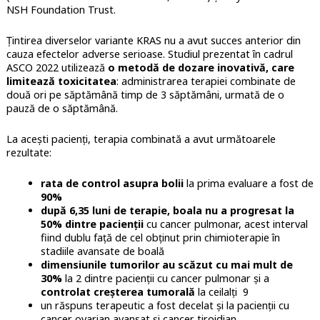
NSH Foundation Trust.
Ţintirea diverselor variante KRAS nu a avut succes anterior din
cauza efectelor adverse serioase. Studiul prezentat în cadrul
ASCO 2022 utilizează
o metodă de dozare inovativă, care
limitează toxicitatea
: administrarea terapiei combinate de
două ori pe săptămână timp de 3 săptămâni, urmată de o
pauză de o săptămână.
La aceşti pacienţi, terapia combinată a avut următoarele
rezultate:
rata de control asupra bolii
la prima evaluare a fost de
90%
după 6,35 luni de terapie, boala nu a progresat la
50% dintre pacienţii
cu cancer pulmonar, acest interval
fiind dublu faţă de cel obţinut prin chimioterapie în
stadiile avansate de boală
dimensiunile tumorilor au scăzut cu mai mult de
30%
la 2 dintre pacienţii cu cancer pulmonar şi a
controlat creşterea tumorală
la ceilalţi 9
un răspuns terapeutic a fost decelat şi la pacienţii cu
cancer ovarian avansat şi cancer tiroidian.