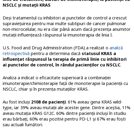
NSCLC şi mutaţii KRAS
Deși tratamentul cu inhibitori ai punctelor de control a crescut
supraviețuirea pentru mai multe subtipuri de cancer pulmonar
non-microcelular, nu era clar până acum dacă prezența anumitor
mutații influențează răspunsul la imunoterapia de linia I.
U.S. Food and Drug Administration (FDA) a realizat o
analiză
retrospectivă
pentru a determina dacă
statusul KRAS a
influenţat răspunsul la terapia de primă linie cu inhibitori
ai punctelor de control, în rândul pacienților cu NSCLC
.
Analiza a indicat o eficacitate superioară a combinaţiei
imunoterapie/chimioterapie faţă de monoterapie la pacienţii cu
NSCLC, chiar şi în prezenţa mutaţiilor KRAS.
Au fost incluşi
2108 de pacienţi
. 61% aveau gena KRAS wild-
type, iar 39% aveau mutaţii ale acestei gene. Dintre aceştia, 11%
aveau mutaţia KRAS G12C. 60% dintre pacienţii incluşi în studiu
erau bărbaţi, 60% erau pozitivi pentru PD-L1 şi 67% erau foşti
sau actuali fumători.