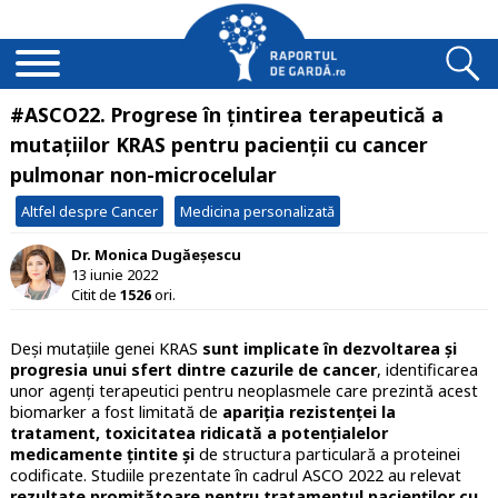
#ASCO22. Progrese în ţintirea terapeutică a
mutaţiilor KRAS pentru pacienţii cu cancer
pulmonar non-microcelular
Altfel despre Cancer
Medicina personalizată
Dr. Monica Dugăeșescu
13 iunie 2022
Citit de
1526
ori.
Deşi mutațiile genei KRAS
sunt implicate în dezvoltarea şi
progresia unui sfert dintre cazurile de cancer
, identificarea
unor agenţi terapeutici pentru neoplasmele care prezintă acest
biomarker a fost limitată de
apariţia rezistenţei la
tratament, toxicitatea ridicată a potenţialelor
medicamente ţintite şi
de structura particulară a proteinei
codificate. Studiile prezentate în cadrul ASCO 2022 au relevat
rezultate promiţătoare pentru tratamentul pacienţilor cu