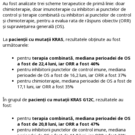
Au fost analizate trei scheme terapeutice de primă linie: doar
chimioterapie, doar imunoterapie cu inhibitori ai punctelor de
control şi terapie combinată cu inhibitori ai punctelor de control
şi chimioterapie, pentru a evalua rata de răspuns obiectiv (ORR)
şi supravieţuirea generală (OS).
La
pacienţii cu mutaţii KRAS
, rezultatele obţinute au fost
următoarele:
pentru
terapia combinată
,
mediana perioadei de OS
a fost de 22,4 luni, iar ORR a fost 46%
pentru inhibitorii punctelor de control imune, mediana
perioadei de OS a fost de 16,2 luni, iar ORR a fost 37%
pentru chimioterapie, mediana perioadei de OS a fost de
17,1 luni, iar ORR a fost 35%
În grupul de
pacienţi cu mutaţii KRAS G12C
, rezultatele au
fost:
pentru
terapia combinată, mediana perioadei de OS
a fost de 20,8 luni, iar ORR a fost 47%
pentru inhibitorii punctelor de control imune, mediana