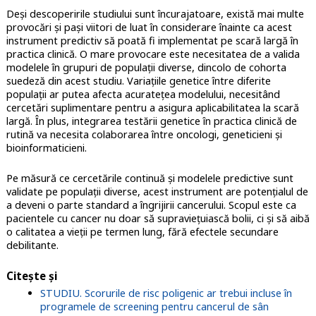
Deși descoperirile studiului sunt încurajatoare, există mai multe
provocări și pași viitori de luat în considerare înainte ca acest
instrument predictiv să poată fi implementat pe scară largă în
practica clinică. O mare provocare este necesitatea de a valida
modelele în grupuri de populații diverse, dincolo de cohorta
suedeză din acest studiu. Variațiile genetice între diferite
populații ar putea afecta acuratețea modelului, necesitând
cercetări suplimentare pentru a asigura aplicabilitatea la scară
largă. În plus, integrarea testării genetice în practica clinică de
rutină va necesita colaborarea între oncologi, geneticieni și
bioinformaticieni.
Pe măsură ce cercetările continuă și modelele predictive sunt
validate pe populații diverse, acest instrument are potențialul de
a deveni o parte standard a îngrijirii cancerului. Scopul este ca
pacientele cu cancer nu doar să supraviețuiască bolii, ci și să aibă
o calitatea a vieții pe termen lung, fără efectele secundare
debilitante.
Citește și
STUDIU. Scorurile de risc poligenic ar trebui incluse în
programele de screening pentru cancerul de sân