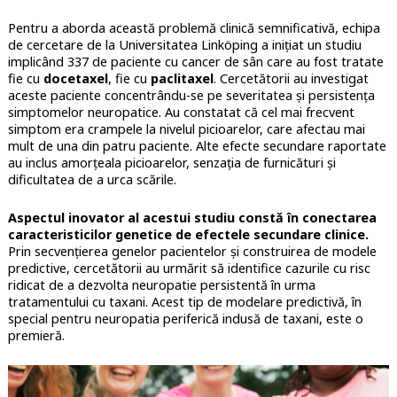
Pentru a aborda această problemă clinică semnificativă, echipa
de cercetare de la Universitatea Linköping a inițiat un studiu
implicând 337 de paciente cu cancer de sân care au fost tratate
fie cu
docetaxel
, fie cu
paclitaxel
. Cercetătorii au investigat
aceste paciente concentrându-se pe severitatea și persistența
simptomelor neuropatice. Au constatat că cel mai frecvent
simptom era crampele la nivelul picioarelor, care afectau mai
mult de una din patru paciente. Alte efecte secundare raportate
au inclus amorțeala picioarelor, senzația de furnicături și
dificultatea de a urca scările.
Aspectul inovator al acestui studiu constă în conectarea
caracteristicilor genetice de efectele secundare clinice.
Prin secvențierea genelor pacientelor și construirea de modele
predictive, cercetătorii au urmărit să identifice cazurile cu risc
ridicat de a dezvolta neuropatie persistentă în urma
tratamentului cu taxani. Acest tip de modelare predictivă, în
special pentru neuropatia periferică indusă de taxani, este o
premieră.