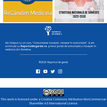
Am început cu un curs, “Comunicarea inovației, inovație în comunicare”. Și am
continuat cu
Raportuldegarda.ro
, primul portal de comunicare a inovației în
medicină din România.
©2026 Raportul de gardă
This work is licensed under a
Creative Commons Attribution-NonCommercial-
ShareAlike 4.0 International License
.