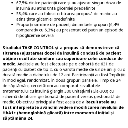
67,5% dintre pacienții care și-au ajustat singuri doza de
insulină au atins ținta glicemiei predefinite
58,4% care au folosit o titrarea propusă de medic au
atins ținta glicemiei predefinite
Proporții similare de pacienți din ambele grupuri (6,4%
comparativ cu 6,3%) au prezentat cel puțin un episod de
hipoglicemie severă
Studiului TAKE CONTROL și-a propus să demonstreze că
titrarea (ajustarea) dozei de insulină condusă de pacient
obține rezultate similare sau superioare celei conduse de
medic.
Analizele au fost efectuate pe o cohortă de 631 de
pacienți cu diabet de tip 2, cu o vârstă medie de 63 de ani și cu o
durată medie a diabetului de 12 ani. Participanții au fost împărțiți
în mod egal, randomizat, în două grupuri paralele. Timp de 24
de săptămâni, cercetătorii au comparat rezultatele
tratamentului cu insulină glargin 300 unități/ml (Gla-300) cu
schemă de titrare gestionată de pacient versus gestionată de
medic. Obiectivul principal a fost acela de a
Rezultatele au
fost interpretate având în vedere modificarea nivelului de
HbA1c (hemoglobină glicată) între momentul inițial și
săptămâna 24
.