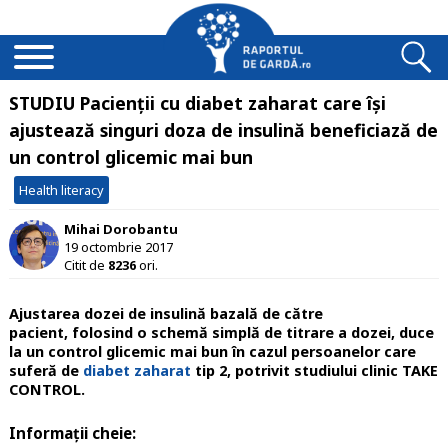
STUDIU Pacienții cu diabet zaharat care își
ajustează singuri doza de insulină beneficiază de
un control glicemic mai bun
Health literacy
Mihai Dorobantu
19 octombrie 2017
Citit de
8236
ori.
Ajustarea dozei de insulină bazală de către
pacient,
folosind o schemă simplă de titrare a dozei,
duce
la un control glicemic mai bun în cazul persoanelor care
suferă de
diabet zaharat
tip 2, potrivit studiului clinic TAKE
CONTROL.
Informații cheie: