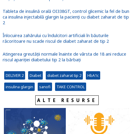
Tableta de insulină orală OI338GT, control glicemic la fel de bun
ca insulina injectabilă glargin la pacienți cu diabet zaharat de tip
2
Înlocuirea zahărului cu îndulcitori artificiali în băuturile
răcoritoare nu scade riscul de diabet zaharat de tip 2
Atingerea greutății normale înainte de vârsta de 18 ani reduce
riscul apariției diabetului tip 2 la bărbați
DELIVER 2
Diabet
diabet zaharat tip 2
HbA1c
insulina glargin
sanofi
TAKE CONTROL
ALTE RESURSE