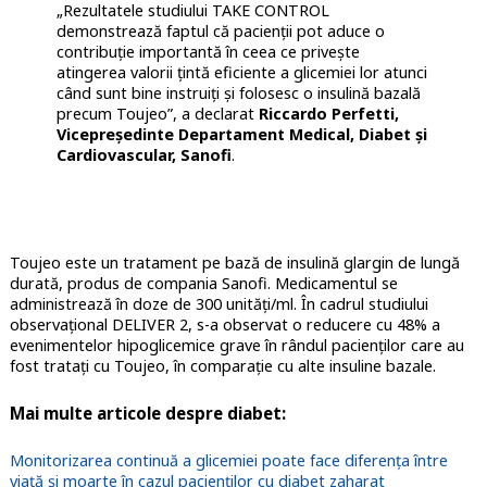
„Rezultatele studiului TAKE CONTROL
demonstrează faptul că pacienții pot aduce o
contribuție importantă în ceea ce privește
atingerea valorii țintă eficiente a glicemiei lor atunci
când sunt bine instruiți și folosesc o insulină bazală
precum Toujeo”, a declarat
Riccardo Perfetti,
Vicepreședinte Departament Medical, Diabet și
Cardiovascular, Sanofi
.
Toujeo este un tratament pe bază de insulină glargin de lungă
durată, produs de compania Sanofi. Medicamentul se
administrează în doze de 300 unități/ml. În cadrul studiului
observațional DELIVER 2, s-a observat o reducere cu 48% a
evenimentelor hipoglicemice grave în rândul pacienților care au
fost tratați cu Toujeo, în comparație cu alte insuline bazale.
Mai multe articole despre diabet:
Monitorizarea continuă a glicemiei poate face diferența între
viață și moarte în cazul pacienților cu diabet zaharat