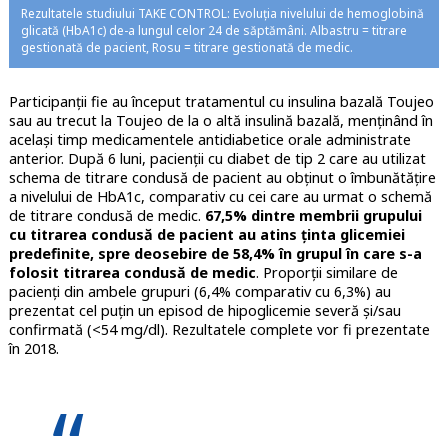
Rezultatele studiului TAKE CONTROL: Evoluția nivelului de hemoglobină
glicată (HbA1c) de-a lungul celor 24 de săptămâni. Albastru = titrare
gestionată de pacient, Rosu = titrare gestionată de medic.
Participanții fie au început tratamentul cu insulina bazală Toujeo
sau au trecut la Toujeo de la o altă insulină bazală, menținând în
același timp medicamentele antidiabetice orale administrate
anterior. După 6 luni, pacienții cu diabet de tip 2 care au utilizat
schema de titrare condusă de pacient au obținut o îmbunătățire
a nivelului de HbA1c, comparativ cu cei care au urmat o schemă
de titrare condusă de medic.
67,5% dintre membrii grupului
cu titrarea condusă de pacient au atins ținta glicemiei
predefinite, spre deosebire de 58,4% în grupul în care s-a
folosit titrarea condusă de medic
. Proporții similare de
pacienți din ambele grupuri (6,4% comparativ cu 6,3%) au
prezentat cel puțin un episod de hipoglicemie severă și/sau
confirmată (<54 mg/dl). Rezultatele complete vor fi prezentate
în 2018.