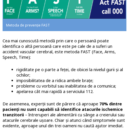
Metoda de prevenție FAST
Cea mai cunoscută metodă prin care o persoană poate
identifica o altă persoană care este pe cale de a suferi un
accident vascular cerebral, este metoda FAST (Face, Arms,
Speech, Time):
rigiditate pe o parte a feței, de obicei la nivelul gurii și al
ochilor;
imposibilitatea de a ridica ambele brațe;
probleme cu vorbitul sau inabilitatea de a comunica;
apelarea cât mai rapidă a serviciului 112.
De asemenea, experții sunt de părere că aproape
70% dintre
pacienți nu sunt capabili să identifice atacurile ischemice
tranzitorii
– întreruperi ale alimentării cu sânge a creierului sau
atacurile cerebrale ușoare. Chiar și atunci când simptomele sunt
evidente, aproape unul din trei oameni nu caută ajutor imediat.