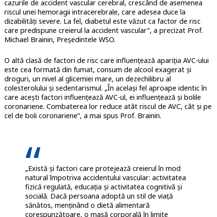
cazurile de accident vascular cerebral, crescând de asemenea
riscul unei hemoragii intracerebrale, care adesea duce la
dizabilități severe. La fel, diabetul este văzut ca factor de risc
care predispune creierul la accident vascular”, a precizat Prof.
Michael Brainin, Președintele WSO.
O altă clasă de factori de risc care influențează apariția AVC-ului
este cea formată din fumat, consum de alcool exagerat și
droguri, un nivel al glicemiei mare, un dezechilibru al
colesterolului și sedentarismul. „În același fel aproape identic în
care acești factori influențează AVC-ul, ei influențează și bolile
coronariene. Combaterea lor reduce atât riscul de AVC, cât și pe
cel de boli coronariene”, a mai spus Prof. Brainin.
„Există și factori care protejează creierul în mod
natural împotriva accidentului vascular: activitatea
fizică regulată, educația și activitatea cognitivă și
socială. Dacă persoana adoptă un stil de viață
sănătos, menținând o dietă alimentară
corespunzătoare, o masă corporală în limite