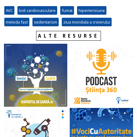
AVC
boli cardiovasculare
fumat
hipertensiune
metoda fast
sedentarism
ziua mondiala a creierului
ALTE RESURSE