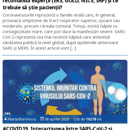
recomandă experții (ERS, GOLD, NICE, SRP) și ce
trebuie să știe pacienții?
Coronavirusurile reprezintă o familie virală care, în general,
provoacă simptome de tract respirator superior, ușoare sau
moderate, precum răceala comună. Totuși, există tulpini cu
contagiozitate mare, care pot duce la manifestări severe. SARS-
CoV-2 reprezintă cea mai recentă tulpină care amenință
sănătatea publică la nivel global, după epidemiile anterioare
SARS și MERS. În acest articol vom […]
Maria Marinescu
08 aprilie 2020 Citit de
10278
ori
#COVID19. Interacțiunea între SARS-CoV-2 și