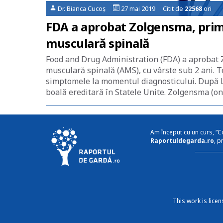
Dr. Bianca Cucoș
27 mai 2019 Citit de
22568
ori
FDA a aprobat Zolgensma, prima
musculară spinală
Food and Drug Administration (FDA) a aprobat Z
musculară spinală (AMS), cu vârste sub 2 ani. Te
simptomele la momentul diagnosticului. După L
boală ereditară în Statele Unite. Zolgensma (
Am început cu un curs, “C
Raportuldegarda.ro
, p
This work is lice