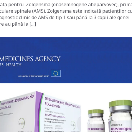
nată pentru Zolgensma (onasemnogene abeparvovec), prim
culare spinale (AMS). Zolgensma este indicată pacienților c
agnostic clinic de AMS de tip 1 sau până la 3 copii ale genei
re au până la […]