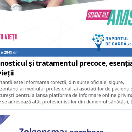
de
2849
ori
nosticul și tratamentul precoce, esenți
ieții
antă este informarea corectă, din surse oficiale, sigure,
ezentanți ai mediului profesional, ai asociațiilor de pacienți 
ucurești pentru a lansa platforma de informare online privin
se adresează atât profesioniștilor din domeniul sănătății, 