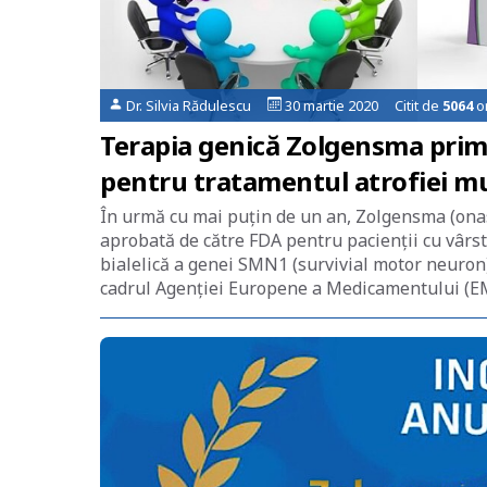
Dr. Silvia Rădulescu
30 martie 2020 Citit de
5064
or
Terapia genică Zolgensma prim
pentru tratamentul atrofiei mu
În urmă cu mai puțin de un an, Zolgensma (on
aprobată de către FDA pentru pacienții cu vârst
bialelică a genei SMN1 (survivial motor neuro
cadrul Agenţiei Europene a Medicamentului (E