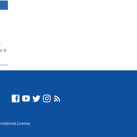
t
u o
rnational License
.