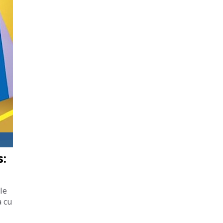
s:
le
a cu