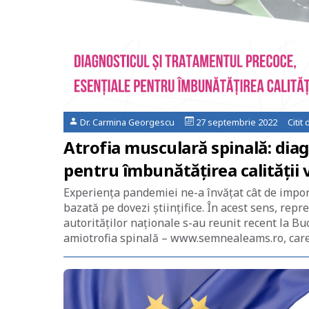
Dr. Carmina Georgescu
27 septembrie 2022 Citit 
Atrofia musculară spinală: diag
pentru îmbunătățirea calității v
Experiența pandemiei ne-a învățat cât de import
bazată pe dovezi științifice. În acest sens, repr
autorităților naționale s-au reunit recent la B
amiotrofia spinală – www.semnealeams.ro, care 