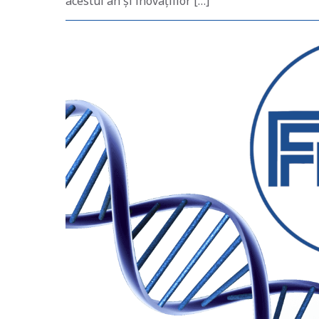
acestui an și inovațiilor […]