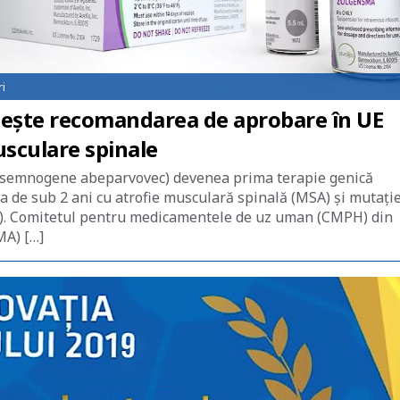
i
ește recomandarea de aprobare în UE
sculare spinale
asemnogene abeparvovec) devenea prima terapie genică
a de sub 2 ani cu atrofie musculară spinală (MSA) și mutați
n). Comitetul pentru medicamentele de uz uman (CMPH) din
MA) […]