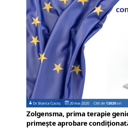
Dr. Bianca Cucoș
20 mai 2020 Citit de
13020
ori
Zolgensma, prima terapie genic
primește aprobare condiționat