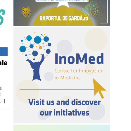
ale
și
d
[…]