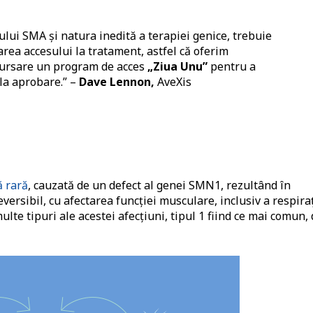
lui SMA și natura inedită a terapiei genice, trebuie
rarea accesului la tratament, astfel că oferim
bursare un program de acces
„Ziua Unu”
pentru a
la aprobare.” –
Dave Lennon,
AveXis
ă rară
, cauzată de un defect al genei SMN1, rezultând în
versibil, cu afectarea funcției musculare, inclusiv a respiraț
multe tipuri ale acestei afecțiuni, tipul 1 fiind ce mai comun,