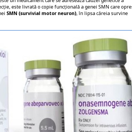
este un medicament care se adresează cauzei genetice a
ecție, este livrată o copie funcțională a genei SMN care opre
nei
SMN (survivial motor neuron)
, în lipsa căreia survine