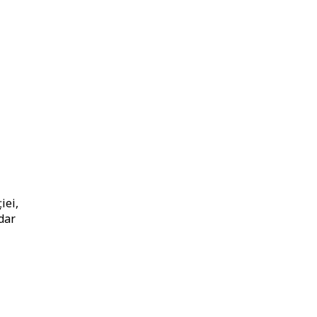
iei,
 dar