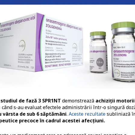
n
studiul de fază 3 SPR1NT
demonstrează
achiziții motorii
 când s-au evaluat efectele administrării într-o singură doză
u vârsta de sub 6 săptămâni
.
Aceste rezultate
subliniază î
peutice precoce în cadrul acestei afecțiuni.