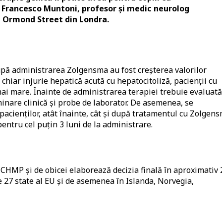
. Francesco Muntoni, profesor și medic neurolog
at Ormond Street din Londra.
upă administrarea Zolgensma au fost creșterea valorilor
chiar injurie hepatică acută cu hepatocitoliză, pacienții cu
mai mare. Înainte de administrarea terapiei trebuie evaluată
minare clinică și probe de laborator. De asemenea, se
pacienților, atât înainte, cât și după tratamentul cu Zolgen
entru cel puțin 3 luni de la administrare.
MP și de obicei elaborează decizia finală în aproximativ 
ele 27 state al EU și de asemenea în Islanda, Norvegia,