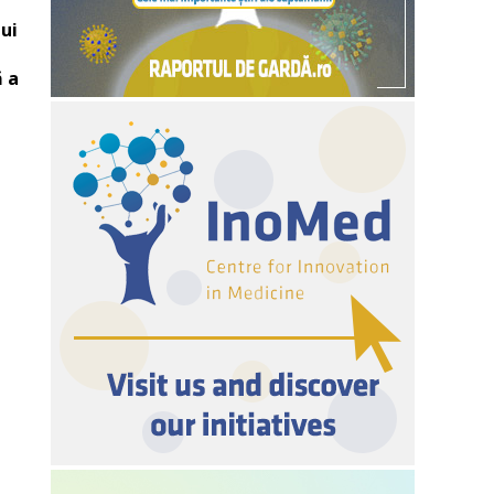
ui
ă a