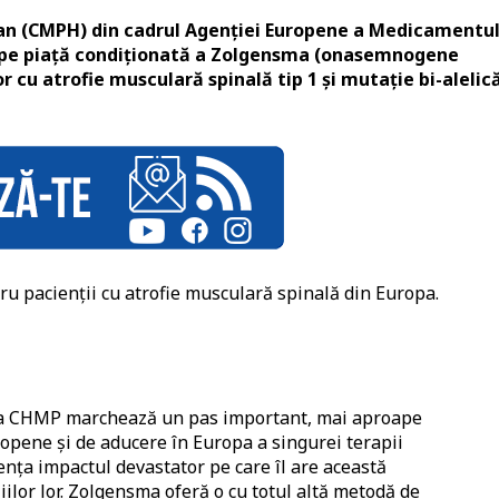
n (CMPH) din cadrul Agenţiei Europene a Medicamentul
 pe piaţă condiționată a Zolgensma (onasemnogene
cu atrofie musculară spinală tip 1 și mutație bi-alelic
ru pacienții cu atrofie musculară spinală din Europa.
 a CHMP marchează un pas important, mai aproape
opene și de aducere în Europa a singurei terapii
nța impactul devastator pe care îl are această
iilor lor. Zolgensma oferă o cu totul altă metodă de