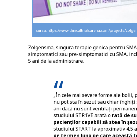
sursa: https://www.clinicaltrialsarena.com/projects/zolg
Zolgensma, singura terapie genică pentru SMA, a
simptomatici sau pre-simptomatici cu SMA, inclu
5 ani de la administrare.
„În cele mai severe forme ale bolii, p
nu pot sta în șezut sau chiar înghiți
ani dacă nu sunt ventilați permanent
studiului STR1VE arată o
rată de s
pacienților capabili să stea în șezu
studiului START la aproximativ 4,5 a
pe termen lung pe care această te