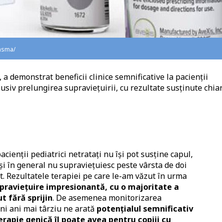
ensma/
 demonstrat beneficii clinice semnificative la pacienții
siv prelungirea supraviețuirii, cu rezultate susținute chiar
acienții pediatrici netratați nu își pot susține capul,
 și în general nu supraviețuiesc peste vârsta de doi
. Rezultatele terapiei pe care le-am văzut în urma
upraviețuire impresionantă, cu o majoritate a
t fără sprijin
. De asemenea monitorizarea
ni ani mai târziu ne arată
potențialul semnificativ
rapie genică îl poate avea pentru copiii cu