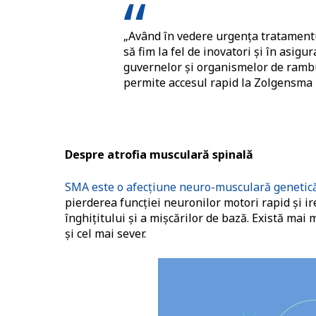
„Având în vedere urgența tratamentu
să fim la fel de inovatori și în asigu
guvernelor și organismelor de ram
permite accesul rapid la Zolgensma 
Despre atrofia muscular
ă spinală
SMA este o afecțiune neuro-musculară genetic
pierderea funcției neuronilor motori rapid și ire
înghițitului și a mișcărilor de bază. Există mai 
și cel mai sever.