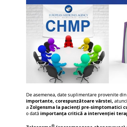
De asemenea, date suplimentare provenite di
importante, corespunzătoare vârstei,
atunci
a
Zolgensma la pacienți pre-simptomatici c
o dată
importanța critică a intervenției tera
®