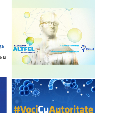
nța
e la