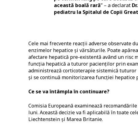
această boală rară
” – a declarat
Dr
pediatru la Spitalul de Copii Gre
Cele mai frecvente reacții adverse observate d
enzimelor hepatice și vărsăturile. Poate apărea 
afectare hepatică pre-existentă având un risc 
funcția hepatică a tuturor pacienților prin exa
administrează corticoterapie sistemică tuturor 
și se continuă monitorizarea funcției hepatice p
Ce se va întâmpla în continuare?
Comisia Europeană examinează recomandările CH
luni. Această decizie va fi aplicabilă în toate c
Liechtenstein și Marea Britanie.