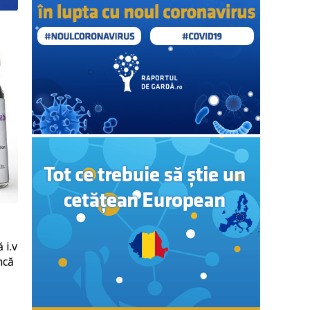
 i.v
ncă