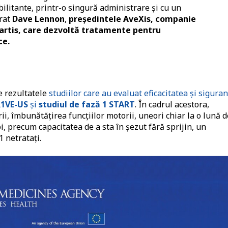
bilitante, printr-o singură administrare și cu un
arat
Dave Lennon
,
președintele AveXis, companie
artis, care dezvoltă tratamente pentru
ce.
e rezultatele
studiilor care au evaluat eficacitatea și sigura
R1VE-US
și
studiul de fază 1 START
. În cadrul acestora,
, îmbunătățirea funcțiilor motorii, uneori chiar la o lună d
i, precum capacitatea de a sta în șezut fără sprijin, un
1 netratați.