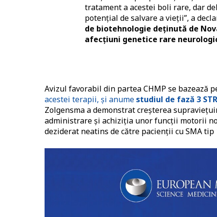
tratament a acestei boli rare, dar de
potențial de salvare a vieții”, a decl
de biotehnologie deținută de Nov
afecțiuni genetice rare neurologi
Avizul favorabil din partea CHMP se bazează p
acestei terapii, și anume
studiul de fază 3 ST
Zolgensma a demonstrat creșterea supraviețuirii
administrare și achiziția unor funcții motorii no
deziderat neatins de către pacienții cu SMA tip 