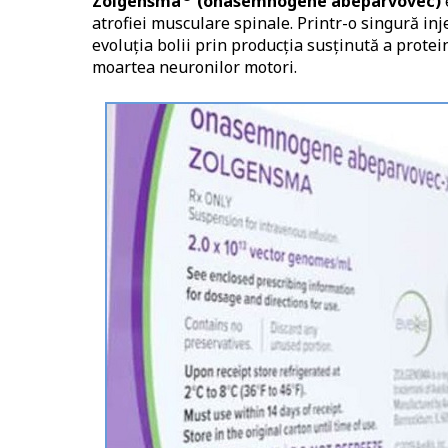
Zolgensma
(onasemnogene abeparvovec)
atrofiei musculare spinale. Printr-o singură inj
evoluția bolii prin producția susținută a protei
moartea neuronilor motori.