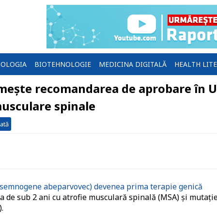
OLOGIA
BIOTEHNOLOGIE
MEDICINA DIGITALĂ
HEALTH LIT
imește recomandarea de aprobare în 
musculare spinale
ată
semnogene abeparvovec) devenea prima terapie genică
a de sub 2 ani cu atrofie musculară spinală (MSA) și mutați
.