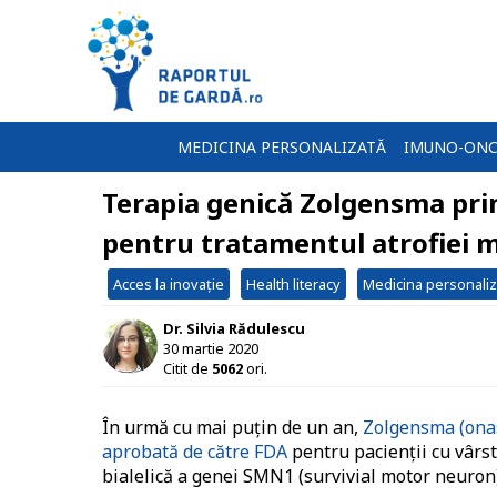
MEDICINA PERSONALIZATĂ
IMUNO-ONC
Terapia genică Zolgensma pr
pentru tratamentul atrofiei 
Acces la inovație
Health literacy
Medicina personaliz
Dr. Silvia Rădulescu
30 martie 2020
Citit de
5062
ori.
În urmă cu mai puțin de un an,
Zolgensma (ona
aprobată de către FDA
pentru pacienții cu vârst
bialelică a genei SMN1 (survivial motor neuron)