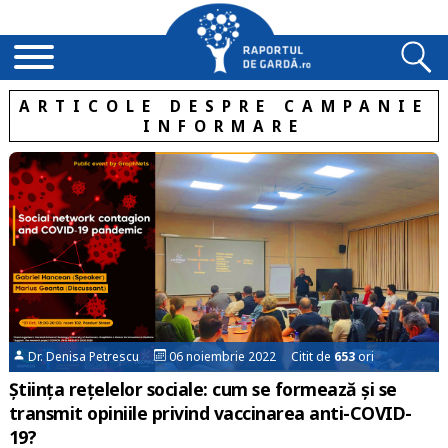
ARTICOLE DESPRE CAMPANIE
INFORMARE
Dr. Denisa Petrescu
06 noiembrie 2022 Citit de
653
ori
Știința rețelelor sociale: cum se formează și se
transmit opiniile privind vaccinarea anti-COVID-
19?