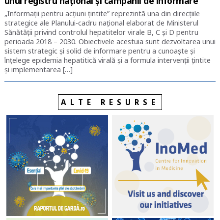
unui registru național și campanii de informare
„Informații pentru acțiuni țintite” reprezintă una din direcțiile
strategice ale Planului-cadru național elaborat de Ministerul
Sănătății privind controlul hepatitelor virale B, C şi D pentru
perioada 2018 – 2030. Obiectivele acestuia sunt dezvoltarea unui
sistem strategic și solid de informare pentru a cunoaște și
înțelege epidemia hepatitică virală și a formula intervenții țintite
și implementarea […]
ALTE RESURSE