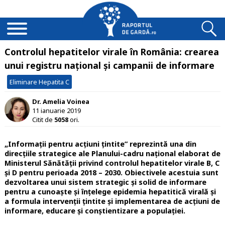
Controlul hepatitelor virale în România: crearea
unui registru național și campanii de informare
Eliminare Hepatita C
Dr. Amelia Voinea
11 ianuarie 2019
Citit de
5058
ori.
„Informații pentru acțiuni țintite” reprezintă una din
direcțiile strategice ale Planului-cadru național elaborat de
Ministerul Sănătății privind controlul hepatitelor virale B, C
şi D pentru perioada 2018 – 2030. Obiectivele acestuia sunt
dezvoltarea unui sistem strategic și solid de informare
pentru a cunoaște și înțelege epidemia hepatitică virală și
a formula intervenții țintite și implementarea de acțiuni de
informare, educare și conștientizare a populației.