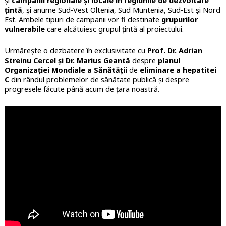
și
campanii regionale și locale în regiunile de dezvoltare
țintă
, și anume Sud-Vest Oltenia, Sud Muntenia, Sud-Est și Nord
Est. Ambele tipuri de campanii vor fi destinate
grupurilor
vulnerabile
care alcătuiesc grupul țintă al proiectului.
Urmărește o dezbatere în exclusivitate cu
Prof. Dr. Adrian
Streinu Cercel și Dr. Marius Geantă
despre
planul
Organizației Mondiale a Sănătății
de
eliminare a hepatitei
C
din rândul problemelor de sănătate publică și despre
progresele făcute până acum de țara noastră.