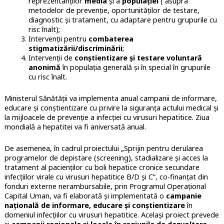
reprezentanților
media
și a
populației
( asupra
metodelor de prevenție, oportunităților de testare,
diagnostic și tratament, cu adaptare pentru grupurile cu
risc înalt);
Intervenții pentru
combaterea
stigmatizării/discriminării
;
Intervenții de
conștientizare și testare voluntară
anonimă
în populația generală și în special în grupurile
cu risc înalt.
Ministerul Sănătății va implementa anual campanii de informare,
educare și conștientizare cu privire la siguranța actului medical și
la mijloacele de prevenție a infecției cu virusuri hepatitice. Ziua
mondială a hepatitei va fi aniversată anual.
De asemenea, în cadrul proiectului „Sprijin pentru derularea
programelor de depistare (screening), stadializare și acces la
tratament al pacienților cu boli hepatice cronice secundare
infecțiilor virale cu virusuri hepatitice B/D și C”, co-finanțat din
fonduri externe nerambursabile, prin Programul Operațional
Capital Uman, va fi elaborată și implementată o
campanie
națională de informare, educare și conștientizare
în
domeniul infecțiilor cu virusuri hepatitice. Același proiect prevede