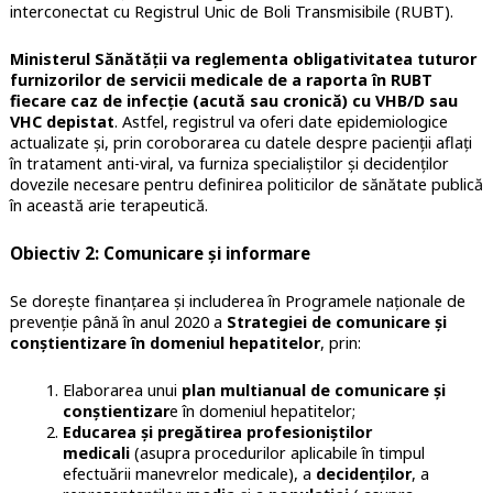
interconectat cu Registrul Unic de Boli Transmisibile (RUBT).
Ministerul Sănătății va reglementa obligativitatea tuturor
furnizorilor de servicii medicale de a raporta în RUBT
fiecare caz de infecție (acută sau cronică) cu VHB/D sau
VHC depistat
. Astfel, registrul va oferi date epidemiologice
actualizate și, prin coroborarea cu datele despre pacienții aflați
în tratament anti-viral, va furniza specialiștilor și decidenților
dovezile necesare pentru definirea politicilor de sănătate publică
în această arie terapeutică.
Obiectiv 2: Comunicare și informare
Se dorește finanțarea și includerea în Programele naționale de
prevenție până în anul 2020 a
Strategiei de comunicare și
conștientizare în domeniul hepatitelor
, prin:
Elaborarea unui
plan multianual de comunicare și
conștientizar
e în domeniul hepatitelor;
Educarea și pregătirea profesioniștilor
medicali
(asupra procedurilor aplicabile în timpul
efectuării manevrelor medicale), a
decidenților
, a