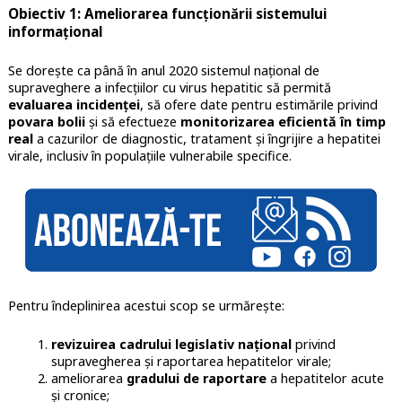
Obiectiv 1: Ameliorarea funcționării sistemului
informațional
Se dorește ca până în anul 2020 sistemul național de
supraveghere a infecțiilor cu virus hepatitic să permită
evaluarea incidenței
, să ofere date pentru estimările privind
povara bolii
și să efectueze
monitorizarea eficientă în timp
real
a cazurilor de diagnostic, tratament și îngrijire a hepatitei
virale, inclusiv în populațiile vulnerabile specifice.
Pentru îndeplinirea acestui scop se urmărește:
r
evizuirea cadrului legislativ național
privind
supravegherea și raportarea hepatitelor virale;
a
meliorarea
gradului de raportare
a hepatitelor acute
și cronice;