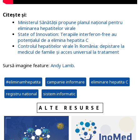
Citește și:
Ministerul Sănătății propune planul național pentru
eliminarea hepatitelor virale
State of Innovation: Terapiile interferon-free au
potențialul de a elimina hepatita C
Controlul hepatitelor virale în România: depistare la
medicul de familie și acces universal la tratament
Sursă imagine feature:
Andy Lamb
.
#eliminamhepatita
campanie informare
eliminare hepatita C
registru national
sistem informatic
ALTE RESURSE