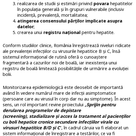
realizarea de studii și estimări privind
povara
hepatitelor
în populația generală și în grupuri vulnerabile (inclusiv
incidență, prevalență, mortalitatea;
atingerea consensului părților implicate asupra
datelor
;
crearea unui
registru național
pentru hepatite.
Conform studiilor clinice, România înregistrează niveluri ridicate
ale prevalenței infecțiilor cu virusurile hepatitice B și C, însă
sistemul informațional de rutină oferă o cunoaștere
fragmentară a cazurilor noi de boală, iar inexistența unui
registru de boală limitează posibilitățile de urmărire a evoluției
bolii.
Monitorizarea epidemiologică este deosebit de importantă
având în vedere numărul mare de infecții asimptomatice
(persoane care au virusul în corp dar nu au simptome). În acest
sens, un rol important revine proiectului „
Sprijin pentru
derularea programelor de depistare
(screening),
stadializare și acces la tratament al pacienților
cu boli hepatice cronice secundare infecțiilor virale cu
virusuri hepatitice B/D și C
”, în cadrul căruia va fi elaborat un
sistem informațional de înregistrare a testărilor, ce va fi