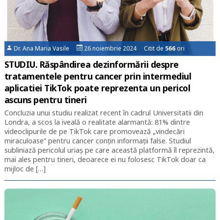
Dr. Ana Maria Vasile
26 noiembrie 2024 Citit de
566
ori
STUDIU. Răspândirea dezinformării despre
tratamentele pentru cancer prin intermediul
aplicatiei TikTok poate reprezenta un pericol
ascuns pentru tineri
Concluzia unui studiu realizat recent în cadrul Universitatii din
Londra, a scos la iveală o realitate alarmantă: 81% dintre
videoclipurile de pe TikTok care promovează „vindecări
miraculoase” pentru cancer conțin informații false. Studiul
subliniază pericolul uriaș pe care această platformă îl reprezintă,
mai ales pentru tineri, deoarece ei nu folosesc TikTok doar ca
mijloc de […]