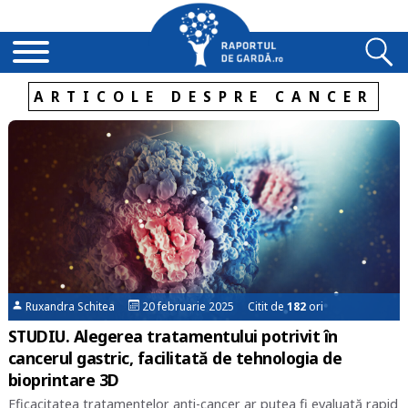
ARTICOLE DESPRE CANCER
Ruxandra Schitea
20 februarie 2025 Citit de
182
ori
STUDIU. Alegerea tratamentului potrivit în
cancerul gastric, facilitată de tehnologia de
bioprintare 3D
Eficacitatea tratamentelor anti-cancer ar putea fi evaluată rapid