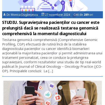
Dr. Monica Dugăeșescu
27 noiembrie 2024 Citit de
289
ori
STUDIU. Supravieţuirea pacienţilor cu cancer este
prelungită dacă se realizează testarea genomică
comprehensivă la momentul diagnosticului
Testarea genomică comprehensivă (Comprehensive Genomic
Profiling, CGP) efectuată de rutină încă de la stabilirea
diagnosticului pacienților cu cancer identifică biomarkeri
acţionabili la majoritatea pacienţilor şi permit administrarea unui
tratament personalizat, ceea ce conduce la prelungirea
supravieţuirii, conform rezultatelor unui studiu de tip real-world
publicat în Journal of Clinical Oncology – Oncology Practice (JCO-
OP). Principalele concluzii: La […]