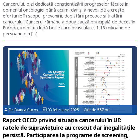
Cancerului, o zi dedicată conștientizării progreselor făcute în
domeniul oncologiei până acum, dar și a nevoii de a crește
eforturile în scopul prevenirii, depistării precoce și tratării
cancerului. Cancerul rămâne a doua cauză principală de deces în
Europa, imediat după bolile cardiovasculare, 1,15 milioane de
persoane din […]
Dr. Bianca Cucoș
03 februarie 2025 Citit de
557
ori
Raport OECD privind situația cancerului în UE:
ratele de supraviețuire au crescut dar inegalitățile
persistă. Participarea la programe de screening,