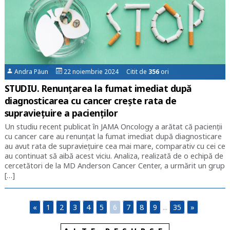
Andra Păun
22 noiembrie 2024 Citit de
356
ori
STUDIU. Renunțarea la fumat imediat după
diagnosticarea cu cancer crește rata de
supraviețuire a pacienților
Un studiu recent publicat în JAMA Oncology a arătat că pacienții
cu cancer care au renunțat la fumat imediat după diagnosticare
au avut rata de supraviețuire cea mai mare, comparativ cu cei ce
au continuat să aibă acest viciu. Analiza, realizată de o echipă de
cercetători de la MD Anderson Cancer Center, a urmărit un grup
[…]
«
1
2
3
4
5
6
7
8
9
...
35
»