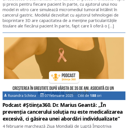
și precis pentru fiecare pacient în parte, cu ajutorul unui nou
model in vitro care simulează micromediul tumoral întâlnit în
cancerul gastric. Modelul dezvoltat cu ajutorul tehnologiei de
bioprintare 3D are capacitatea de a menține particularitățile
tisulare ale fiecărui pacient în parte, fapt care îi oferă o […]
Ruxandra Schitea
07 februarie 2025 Citit de
188
ori
Podcast #Știința360. Dr. Marius Geantă: „În
prevenția cancerului soluția nu este medicalizarea
excesivă, ci găsirea unei abordări individualizate”
4 februarie marchează Ziua Mondială de Luptă Împotriva