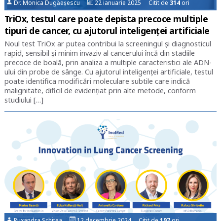
Dr. Monica Dugăeșescu
22 ianuarie 2025 Citit de
314
ori
TriOx, testul care poate depista precoce multiple
tipuri de cancer, cu ajutorul inteligenței artificiale
Noul test TriOx ar putea contribui la screeningul și diagnosticul
rapid, sensibil și minim invaziv al cancerului încă din stadiile
precoce de boală, prin analiza a multiple caracteristici ale ADN-
ului din probe de sânge. Cu ajutorul inteligenței artificiale, testul
poate identifica modificări moleculare subtile care indică
malignitate, dificil de evidențiat prin alte metode, conform
studiului […]
Ruxandra Schitea
12 decembrie 2024 Citit de
197
ori