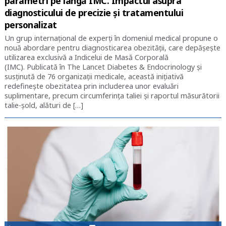
parametri pe lângă IMC. Impactul asupra
diagnosticului de precizie și tratamentului
personalizat
Un grup internațional de experți în domeniul medical propune o
nouă abordare pentru diagnosticarea obezității, care depășește
utilizarea exclusivă a Indicelui de Masă Corporală
(IMC). Publicată în The Lancet Diabetes & Endocrinology și
susținută de 76 organizații medicale, această inițiativă
redefinește obezitatea prin includerea unor evaluări
suplimentare, precum circumferința taliei și raportul măsurătorii
talie-șold, alături de […]