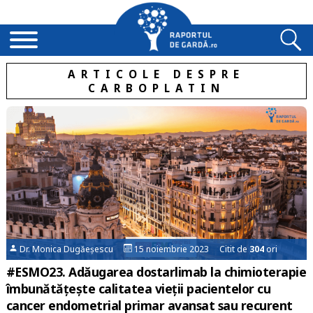
ARTICOLE DESPRE
CARBOPLATIN
Dr. Monica Dugăeșescu
15 noiembrie 2023 Citit de
304
ori
#ESMO23. Adăugarea dostarlimab la chimioterapie
îmbunătățește calitatea vieții pacientelor cu
cancer endometrial primar avansat sau recurent