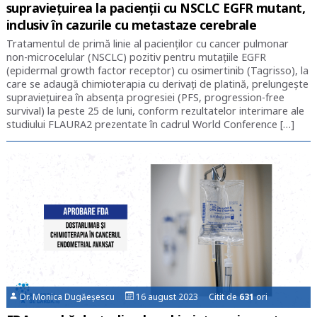
supravieţuirea la pacienţii cu NSCLC EGFR mutant,
inclusiv în cazurile cu metastaze cerebrale
Tratamentul de primă linie al pacienţilor cu cancer pulmonar
non-microcelular (NSCLC) pozitiv pentru mutaţiile EGFR
(epidermal growth factor receptor) cu osimertinib (Tagrisso), la
care se adaugă chimioterapia cu derivaţi de platină, prelungeşte
supravieţuirea în absenţa progresiei (PFS, progression-free
survival) la peste 25 de luni, conform rezultatelor interimare ale
studiului FLAURA2 prezentate în cadrul World Conference […]
Dr. Monica Dugăeșescu
16 august 2023 Citit de
631
ori