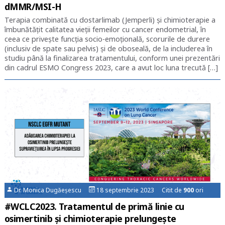
dMMR/MSI-H
Terapia combinată cu dostarlimab (Jemperli) și chimioterapie a
îmbunătățit calitatea vieții femeilor cu cancer endometrial, în
ceea ce privește funcția socio-emoțională, scorurile de durere
(inclusiv de spate sau pelvis) și de oboseală, de la includerea în
studiu până la finalizarea tratamentului, conform unei prezentări
din cadrul ESMO Congress 2023, care a avut loc luna trecută […]
Dr. Monica Dugăeșescu
18 septembrie 2023 Citit de
900
ori
#WCLC2023. Tratamentul de primă linie cu
osimertinib și chimioterapie prelungeşte