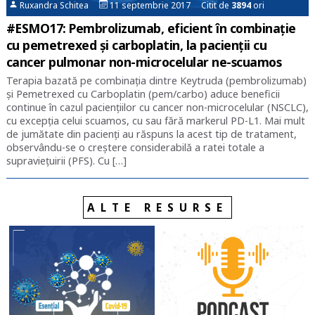
Ruxandra Schitea
11 septembrie 2017 Citit de
3894
ori
#ESMO17: Pembrolizumab, eficient în combinație
cu pemetrexed și carboplatin, la pacienții cu
cancer pulmonar non-microcelular ne-scuamos
Terapia bazată pe combinația dintre Keytruda (pembrolizumab)
și Pemetrexed cu Carboplatin (pem/carbo) aduce beneficii
continue în cazul paciențiilor cu cancer non-microcelular (NSCLC),
cu excepția celui scuamos, cu sau fără markerul PD-L1. Mai mult
de jumătate din pacienți au răspuns la acest tip de tratament,
observându-se o creștere considerabilă a ratei totale a
supraviețuirii (PFS). Cu […]
ALTE RESURSE