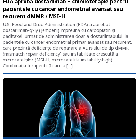
FDA aprobă dostarlimab + chimioterapie pentru
pacientele cu cancer endometrial avansat sau
recurent dMMR / MSI-H
U.S. Food and Drug Administration (FDA) a aprobat
dostarlimab-gxly (Jemperli) împreună cu carboplatin și
paclitaxel, urmat de administrarea doar a dostarlimabului, la
pacientele cu cancer endometrial primar avansat sau recurent,
care prezintă deficiențe de reparare a ADN-ului de tip dMMR
(mismatch repair deficiency) sau instabilitate crescută a
microsateliților (MSI-H, microsatellite instability-high).
Combinația terapeutică care a […]