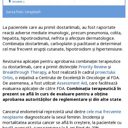
Sursa foto: Unsplash
La pacientele care au primit dostarlimab, au fost raportate
reacții adverse mediate imunologic, precum pneumonia, colita,
hepatita, hipotiroidismul, nefrita și afecțiuni dermatologice.
Combinația dostarlimab, carboplatin și paclitaxel a determinat
cel mai frecvent erupții cutanate, hipotiroidism și hipertensiune.
Revizuirea aplicației pentru aprobarea combinației terapeutice
cu dostarlimab, care a primit distincțiile
Priority Review
și
Breakthrough Therapy
, a fost realizată în cadrul
proiectului
Orbis
, o inițiativă a Centrului de Excelență în Oncologie al FDA.
De asemenea, a fost utilizat
Assessment Aid
, care facilitează
evaluarea aplicației de către FDA.
Combinația terapeutică în
prezent se află în curs de evaluare pentru a obține
aprobarea autorităților de reglementare și din alte state
.
Cancerul endometrial reprezintă unul dintre
cele mai frecvente
neoplasme
diagnosticate la sexul feminin. Incidenţa şi
mortalitatea acestui cancer se află în creştere, la pacientele cu
boală avansată, supravieţuirea la 5 ani fiind de 20%
.