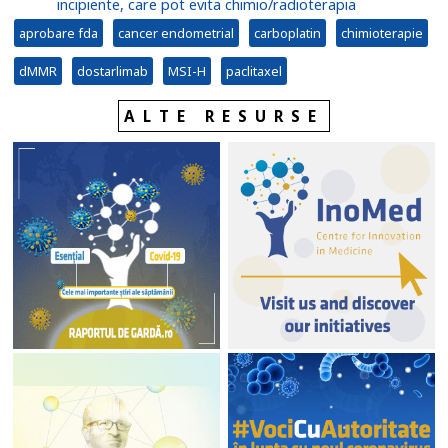
incipiente, care pot evita chimio/radioterapia
aprobare fda
cancer endometrial
carboplatin
chimioterapie
dMMR
dostarlimab
MSI-H
paclitaxel
ALTE RESURSE