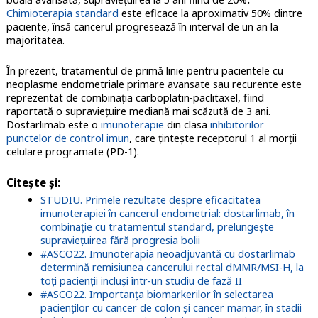
Chimioterapia standard
este eficace la aproximativ 50% dintre
paciente, însă cancerul progresează în interval de un an la
majoritatea.
În prezent, tratamentul de primă linie pentru pacientele cu
neoplasme endometriale primare avansate sau recurente este
reprezentat de combinaţia carboplatin-paclitaxel, fiind
raportată o supravieţuire mediană mai scăzută de 3 ani.
Dostarlimab este o
imunoterapie
din clasa
inhibitorilor
punctelor de control imun
, care ţinteşte receptorul 1 al morții
celulare programate (PD-1).
Citește și
:
STUDIU. Primele rezultate despre eficacitatea
imunoterapiei în cancerul endometrial: dostarlimab, în
combinaţie cu tratamentul standard, prelungeşte
supravieţuirea fără progresia bolii
#ASCO22. Imunoterapia neoadjuvantă cu dostarlimab
determină remisiunea cancerului rectal dMMR/MSI-H, la
toți pacienții incluși într-un studiu de fază II
#ASCO22. Importanța biomarkerilor în selectarea
pacienților cu cancer de colon și cancer mamar, în stadii