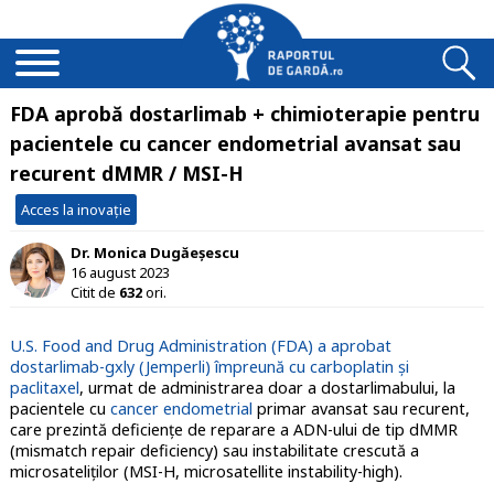
FDA aprobă dostarlimab + chimioterapie pentru
pacientele cu cancer endometrial avansat sau
recurent dMMR / MSI-H
Acces la inovație
Dr. Monica Dugăeșescu
16 august 2023
Citit de
632
ori.
U.S. Food and Drug Administration (FDA) a aprobat
dostarlimab-gxly (Jemperli) împreună cu carboplatin și
paclitaxel
, urmat de administrarea doar a dostarlimabului, la
pacientele cu
cancer endometrial
primar avansat sau recurent,
care prezintă deficiențe de reparare a ADN-ului de tip dMMR
(mismatch repair deficiency) sau instabilitate crescută a
microsateliților (MSI-H, microsatellite instability-high).