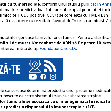
ții cu tumori solide
, conform unui studiu
publicat în Anna
 biomarker predictiv doar într-un subgrup al populației incl
e limfocite T CD8 pozitive (CD8+) se corelează cu TMB-H. În
ficată o asociere cu rezultate favorabile în urma administrări
tațiilor genetice la nivelul unei tumori. Pentru a clasifica 
mărul de mutații/megabaze de ADN să fie peste 10
. Ace
nțierea țintită de tip
FoundationOne CDx
.
ele canceroase determină producția unor proteine modificat
cunoscute de către sistemul imun ca substanțe străine.
lor tumorale se asociază cu o imunogenicitate ridicată
ru predicția răspunsului la imunoterapia cu ICB
.