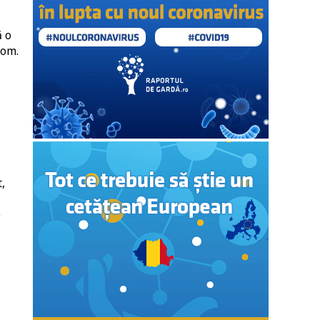
ă o
xom.
,
e