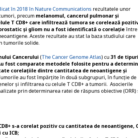
icat în 2018 în Nature Communications
rezultatele unor
 tumori, precum
melanomul, cancerul pulmonar și
lule T CD8+ care infiltrează tumora se corelează poziti
rostatic și gliom nu a fost identificată o corelație
între
eoantigene. Aceste rezultate au stat la baza studiului care
 tumorile solide.
mului Cancerului
(
The Cancer Genome Atlas
) cu
31 de tipur
u fost comparate metodele folosite pentru a determi
icate corelațiile dintre cantitatea de neoantigene și
Tumorile au fost împărțite în două subgrupuri, în funcție de
nelor și infiltrarea cu celule T CD8+ a tumorii. Asocierile
alizate prin determinarea ratei de răspuns obiective (ORR) 
T CD8+ s-a corelat pozitiv cu cantitatea de neoantigene,
 cu ICB;