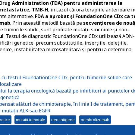
 Drug Administration (FDA) pentru administrarea la
u metastatice, TMB-H
, în cazul cărora terapiile anterioare n
nte alternative.
FDA a aprobat și FoundationOne CDx ca t
zumab
. Prin această metodă bazată pe
secvențierea de nou
oate tumorile solide, sunt profilate mutații sinonime și non-
ul
. Testul de diagnostic FoundationOne CDx utilizează ADN-
icări genetice, precum substituțiile, inserțiile, delețiile,
enice, instabilitatea microsatelitară și pentru a determina
u testul FoundationOne CDx, pentru tumorile solide care
localizare
ui la terapia oncologică bazată pe inhibitori ai punctelor d
 genetică
nsat alături de chimioterapie, în linia I de tratament, pen
ă mutații ALK sau EGFR
netice
mutatii tumorale
neoantigene
pembrolizumab