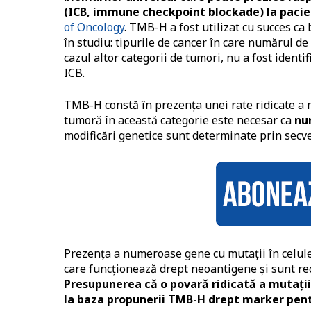
(ICB, immune checkpoint blockade) la pacien
of Oncology
. TMB-H a fost utilizat cu succes ca
în studiu: tipurile de cancer în care numărul d
cazul altor categorii de tumori, nu a fost identi
ICB.
TMB-H constă în prezența unei rate ridicate a mu
tumoră în această categorie este necesar ca
nu
modificări genetice sunt determinate prin secve
Prezența a numeroase gene cu mutații în celul
care funcționează drept neoantigene și sunt re
Presupunerea că o povară ridicată a mutații
la baza propunerii TMB-H drept marker pent