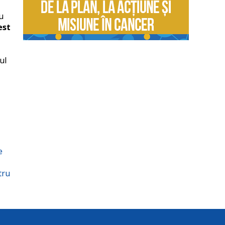
u
est
ă
ul
e
tru