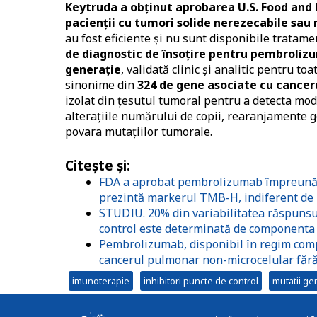
Keytruda a obținut aprobarea U.S. Food and
pacienții cu tumori solide nerezecabile sa
au fost eficiente și nu sunt disponibile tratame
de diagnostic de însoțire pentru pembroli
generație
, validată clinic și analitic pentru t
sinonime din
324 de gene asociate cu cancer
izolat din țesutul tumoral pentru a detecta modif
alterațiile numărului de copii, rearanjamente g
povara mutațiilor tumorale.
Citește și:
FDA a aprobat pembrolizumab împreună c
prezintă markerul TMB-H, indiferent de 
STUDIU. 20% din variabilitatea răspunsul
control este determinată de componenta
Pembrolizumab, disponibil în regim compe
cancerul pulmonar non-microcelular făr
imunoterapie
inhibitori puncte de control
mutatii ge