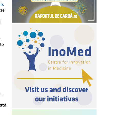
ls
use
i
o
ste
e,
 stă