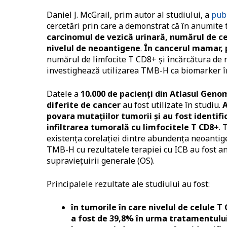
Daniel J. McGrail, prim autor al studiului, a
publ
cercetări prin care a demonstrat că în anumite
carcinomul de vezică urinară, numărul de ce
nivelul de neoantigene
.
În cancerul mamar, p
numărul de limfocite T CD8+ și încărcătura de n
investighează utilizarea TMB-H ca biomarker în
Datele a
10.000 de pacienți din Atlasul Geno
diferite de cancer
au fost utilizate în studiu.
A
povara mutațiilor tumorii și au fost identif
infiltrarea tumorală cu limfocitele T CD8+
. 
existența corelației dintre abundența neoantige
TMB-H cu rezultatele terapiei cu ICB au fost an
supraviețuirii generale (OS).
Principalele rezultate ale studiului au fost:
în tumorile în care nivelul de celule 
a fost de 39,8% în urma tratamentului