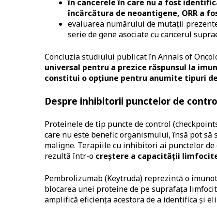
în cancerele în care nu a fost identifi
încărcătura de neoantigene, ORR a fos
evaluarea numărului de mutații prezente 
serie de gene asociate cu cancerul supr
Concluzia studiului publicat în Annals of Oncol
universal pentru a prezice răspunsul la imun
constitui o opțiune pentru anumite tipuri d
Despre inhibitorii punctelor de contro
Proteinele de tip puncte de control (checkpoint
care nu este benefic organismului, însă pot să 
maligne. Terapiile cu inhibitori ai punctelor de
rezultă într-o
creștere a capacității limfocit
Pembrolizumab (Keytruda) reprezintă o imunote
blocarea unei proteine de pe suprafața limfocit
amplifică eficiența acestora de a identifica și e