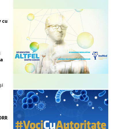
v cu
i
na
și
 ORR