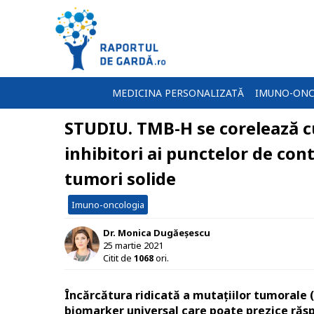
MEDICINA PERSONALIZATĂ
IMUNO-ONC
STUDIU. TMB-H se corelează c
inhibitori ai punctelor de con
tumori solide
Imuno-oncologia
Dr. Monica Dugăeșescu
25 martie 2021
Citit de
1068
ori.
Încărcătura ridicată a mutațiilor tumorale
biomarker universal care poate prezice răsp