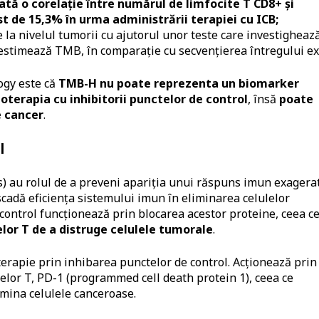
cată o corelație între numărul de limfocite T CD8+ și
t de 15,3% în urma administrării terapiei cu ICB;
la nivelul tumorii cu ajutorul unor teste care investigheaz
aestimează TMB, în comparație cu secvențierea întregului e
ogy este că
TMB-H nu poate reprezenta un biomarker
oterapia cu inhibitorii punctelor de control
, însă
poate
e cancer
.
l
s) au rolul de a preveni apariția unui răspuns imun exagerat
scadă eficiența sistemului imun în eliminarea celulelor
 control funcționează prin blocarea acestor proteine, ceea c
elor T de a distruge celulele tumorale
.
rapie prin inhibarea punctelor de control. Acționează prin
elor T, PD-1 (programmed cell death protein 1), ceea ce
limina celulele canceroase.