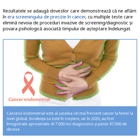
Rezultatele se adaugă dovezilor care demonstrează că ne aflăm
în
era screeningului de precizie în cancer
, cu multiple teste care
elimină nevoia de proceduri invazive de screening/diagnostic și
povara psihologică asociată timpului de așteptare îndelungat.
Cancerul endometrial este al șaselea cel mai frecvent cancer la femei la
nivel global. Incidența sa este în creștere, iar în 2020, au fost
înregistrate aproximativ 417.000 noi diagnostice și peste 97.000 de
decese.