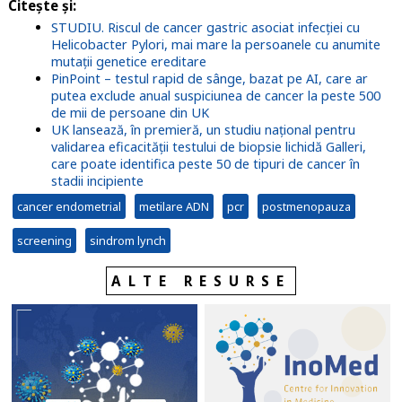
Citește și:
STUDIU. Riscul de cancer gastric asociat infecției cu
Helicobacter Pylori, mai mare la persoanele cu anumite
mutații genetice ereditare
PinPoint – testul rapid de sânge, bazat pe AI, care ar
putea exclude anual suspiciunea de cancer la peste 500
de mii de persoane din UK
UK lansează, în premieră, un studiu național pentru
validarea eficacității testului de biopsie lichidă Galleri,
care poate identifica peste 50 de tipuri de cancer în
stadii incipiente
cancer endometrial
metilare ADN
pcr
postmenopauza
screening
sindrom lynch
ALTE RESURSE