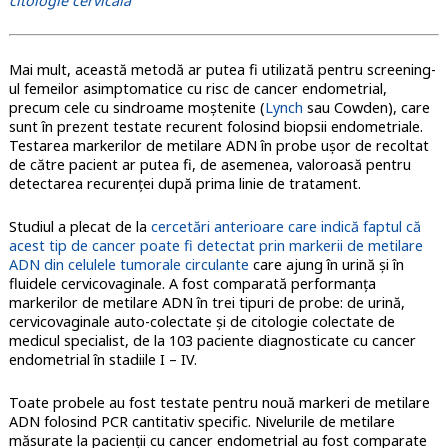
citologie cervicală
Mai mult, această metodă ar putea fi utilizată pentru screening-
ul femeilor asimptomatice cu risc de cancer endometrial,
precum cele cu sindroame moștenite (
Lynch
sau Cowden), care
sunt în prezent testate recurent folosind biopsii endometriale.
Testarea markerilor de metilare ADN în probe ușor de recoltat
de către pacient ar putea fi, de asemenea, valoroasă pentru
detectarea recurenței după prima linie de tratament.
Studiul a plecat de la
cercetări anterioare care indică faptul că
acest tip de cancer poate fi detectat prin markerii de metilare
ADN din celulele tumorale circulante
care ajung în urină și în
fluidele cervicovaginale. A fost comparată performanța
markerilor de metilare ADN în trei tipuri de probe: de urină,
cervicovaginale auto-colectate și de citologie colectate de
medicul specialist, de la 103 paciente diagnosticate cu cancer
endometrial în stadiile I – IV.
Toate probele au fost testate pentru nouă markeri de metilare
ADN folosind PCR cantitativ specific. Nivelurile de metilare
măsurate la pacienții cu cancer endometrial au fost comparate