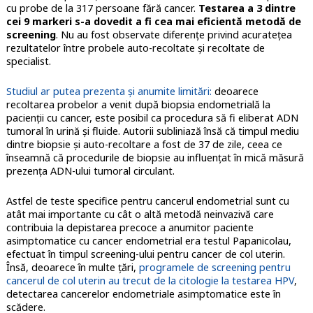
cu probe de la 317 persoane fără cancer.
Testarea a 3 dintre
cei 9 markeri s-a dovedit a fi cea mai eficientă metodă de
screening
. Nu au fost observate diferențe privind acuratețea
rezultatelor între probele auto-recoltate și recoltate de
specialist.
Studiul ar putea prezenta și anumite limitări:
deoarece
recoltarea probelor a venit după biopsia endometrială la
pacienții cu cancer, este posibil ca procedura să fi eliberat ADN
tumoral în urină și fluide. Autorii subliniază însă că timpul mediu
dintre biopsie și auto-recoltare a fost de 37 de zile, ceea ce
înseamnă că procedurile de biopsie au influențat în mică măsură
prezența ADN-ului tumoral circulant.
Astfel de teste specifice pentru cancerul endometrial sunt cu
atât mai importante cu cât o altă metodă neinvazivă care
contribuia la depistarea precoce a anumitor paciente
asimptomatice cu cancer endometrial era testul Papanicolau,
efectuat în timpul screening-ului pentru cancer de col uterin.
Însă, deoarece în multe țări,
programele de screening pentru
cancerul de col uterin au trecut de la citologie la testarea HPV
,
detectarea cancerelor endometriale asimptomatice este în
scădere.