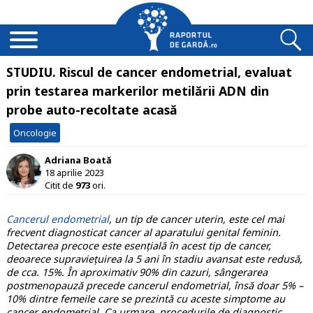
STUDIU. Riscul de cancer endometrial, evaluat
prin testarea markerilor metilării ADN din
probe auto-recoltate acasă
Oncologie
Adriana Boată
18 aprilie 2023
Citit de
973
ori.
Cancerul endometrial
, un tip de cancer uterin, este cel mai
frecvent diagnosticat cancer al aparatului genital feminin.
Detectarea precoce este esențială în acest tip de cancer,
deoarece supraviețuirea la 5 ani în stadiu avansat este redusă,
de cca. 15%. În aproximativ 90% din cazuri, sângerarea
postmenopauză precede cancerul endometrial, însă doar 5% –
10% dintre femeile care se prezintă cu aceste simptome au
cancer endometrial. Ca urmare, procedurile de diagnostic,