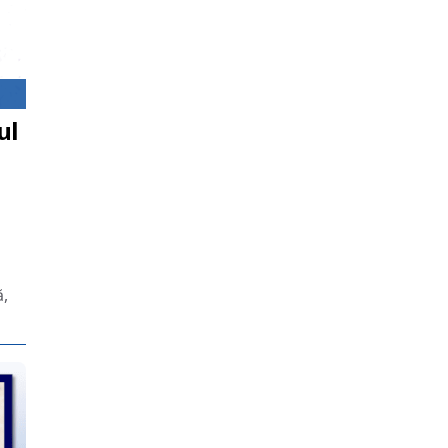
ul
ă,