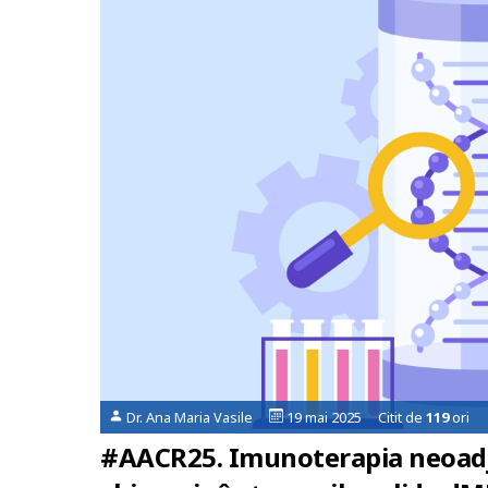
Dr. Ana Maria Vasile
19 mai 2025 Citit de
119
ori
#AACR25. Imunoterapia neoadj