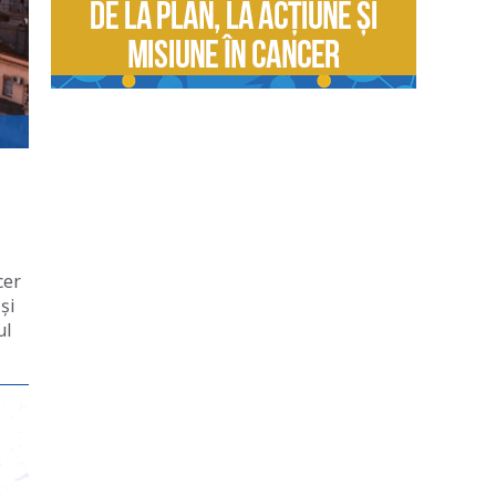
cer
și
ul