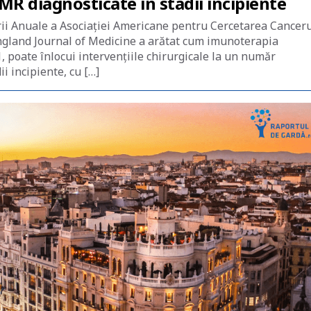
MR diagnosticate în stadii incipiente
irii Anuale a Asociației Americane pentru Cercetarea Cancer
ngland Journal of Medicine a arătat cum imunoterapia
 poate înlocui intervențiile chirurgicale la un număr
ii incipiente, cu […]