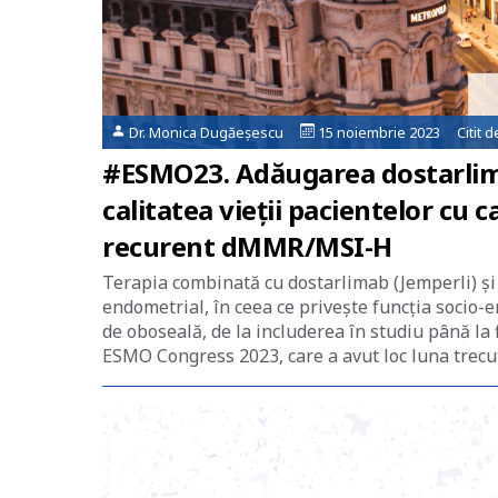
Dr. Monica Dugăeșescu
15 noiembrie 2023 Citit 
#ESMO23. Adăugarea dostarlim
calitatea vieții pacientelor cu
recurent dMMR/MSI-H
Terapia combinată cu dostarlimab (Jemperli) și 
endometrial, în ceea ce privește funcția socio-e
de oboseală, de la includerea în studiu până la
ESMO Congress 2023, care a avut loc luna trecu