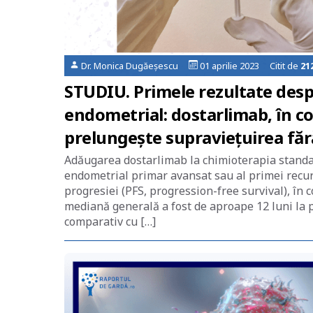
Dr. Monica Dugăeșescu
01 aprilie 2023 Citit de
21
STUDIU. Primele rezultate desp
endometrial: dostarlimab, în c
prelungeşte supravieţuirea fără
Adăugarea dostarlimab la chimioterapia standar
endometrial primar avansat sau al primei recu
progresiei (PFS, progression-free survival), în
mediană generală a fost de aproape 12 luni la p
comparativ cu […]