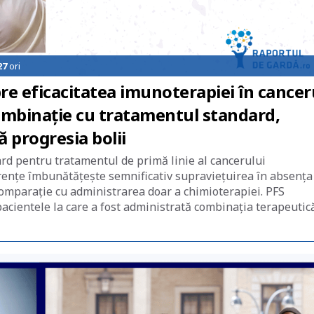
27
ori
re eficacitatea imunoterapiei în cancer
ombinaţie cu tratamentul standard,
 progresia bolii
d pentru tratamentul de primă linie al cancerului
renţe îmbunătăţeşte semnificativ supravieţuirea în absenţa
 comparaţie cu administrarea doar a chimioterapiei. PFS
acientele la care a fost administrată combinaţia terapeutic