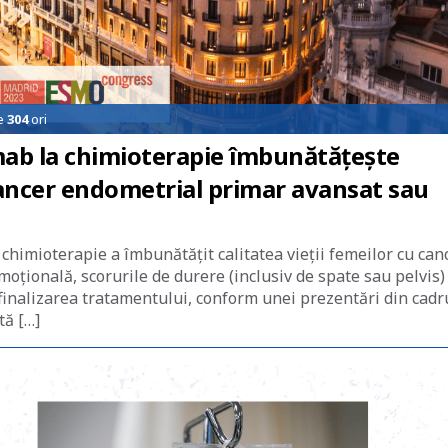
de
304
ori
ab la chimioterapie îmbunătățește
 cancer endometrial primar avansat sau
chimioterapie a îmbunătățit calitatea vieții femeilor cu can
moțională, scorurile de durere (inclusiv de spate sau pelvis) 
 finalizarea tratamentului, conform unei prezentări din cadr
tă […]