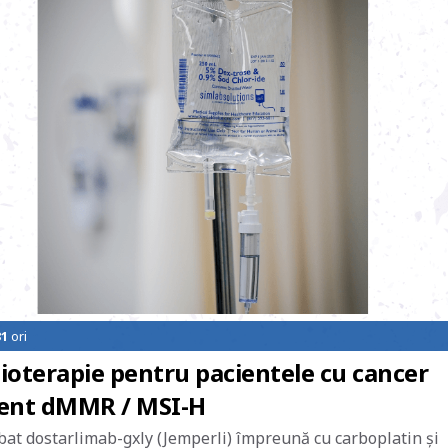
31
ori
ioterapie pentru pacientele cu cancer
rent dMMR / MSI-H
bat dostarlimab-gxly (Jemperli) împreună cu carboplatin și