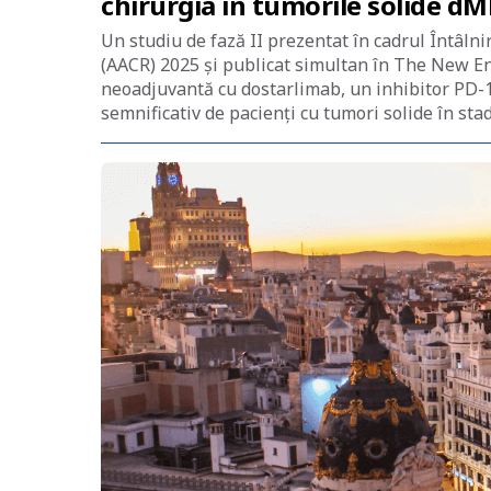
chirurgia în tumorile solide dM
Un studiu de fază II prezentat în cadrul Întâln
(AACR) 2025 și publicat simultan în The New E
neoadjuvantă cu dostarlimab, un inhibitor PD-1,
semnificativ de pacienți cu tumori solide în stad