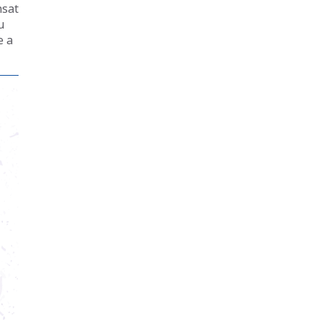
nsat
u
e a