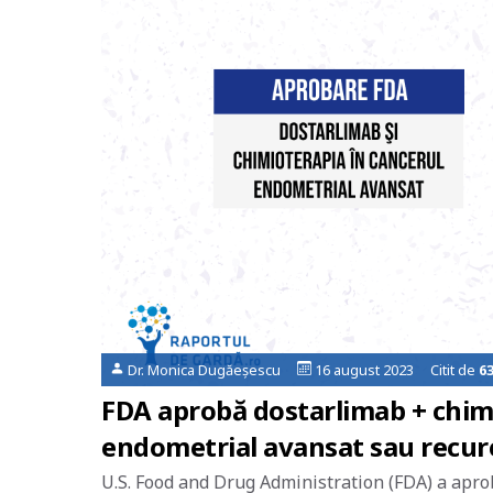
Dr. Monica Dugăeșescu
16 august 2023 Citit de
6
FDA aprobă dostarlimab + chim
endometrial avansat sau recu
U.S. Food and Drug Administration (FDA) a apro