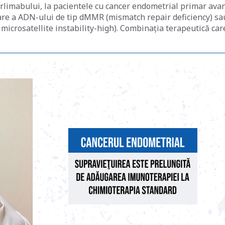
arlimabului, la pacientele cu cancer endometrial primar ava
rare a ADN-ului de tip dMMR (mismatch repair deficiency) sa
, microsatellite instability-high). Combinația terapeutică car